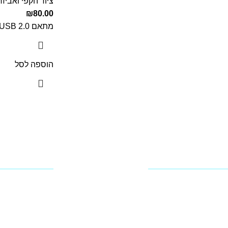
ציוד הקפי ואביזר
₪
80.00
מתאם USB 2.0 לרשת כולל דרייבר
הוספה לסל
מידע
החשבון שלי
פרופיל החברה
הרשמה
מדיניות החזרים
כתובות
תקנון האתר