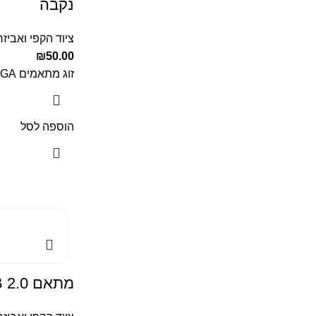
נקבה
ציוד הקפי ואביזר
₪
50.00
זוג מתאמים VGAזכר ל RJ45 נקבה
הוספה לסל
מתאם USB 2.0 לרשת