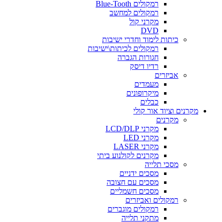
רמקולים Blue-Tooth
רמקולים למחשב
מקרני קול
DVD
כיתות לימוד וחדרי ישיבות
רמקולים לכיתות\ישיבות
חגורות הגברה
רדיו דיסק
אביזרים
מעמדים
מיקרופונים
כבלים
מקרנים וציוד אור קולי
מקרנים
מקרני LCD/DLP
מקרני LED
מקרני LASER
מקרנים לקולנוע ביתי
מסכי תלייה
מסכים ידניים
מסכים עם חצובה
מסכים חשמליים
רמקולים ואביזרים
רמקולים מוגברים
מתקני תלייה