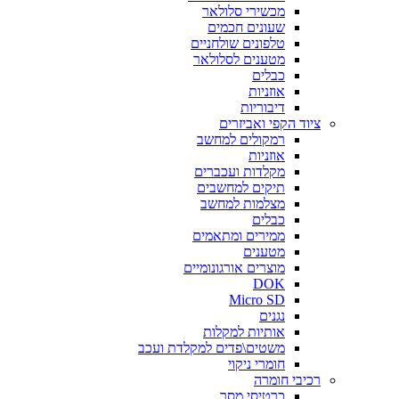
מכשירי סלולאר
שעונים חכמים
טלפונים שולחניים
מטענים לסלולאר
כבלים
אוזניות
דיבוריות
ציוד הקפי ואביזרים
רמקולים למחשב
אוזניות
מקלדות ועכברים
תיקים למחשבים
מצלמות למחשב
כבלים
ממירים ומתאמים
מטענים
מוצרים אורגונומיים
DOK
Micro SD
נגנים
אותיות למקלות
משטים\פדים למקלדת ועכב
חומרי ניקוי
רכיבי חומרה
כרטיסי מסך