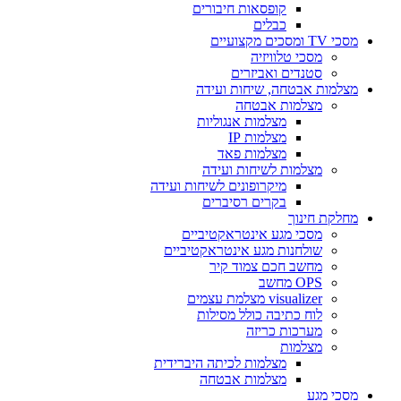
קופסאות חיבורים
כבלים
מסכי TV ומסכים מקצועיים
מסכי טלוויזיה
סטנדים ואביזרים
מצלמות אבטחה, שיחות ועידה
מצלמות אבטחה
מצלמות אנגוליות
מצלמות IP
מצלמות פאד
מצלמות לשיחות ועידה
מיקרופונים לשיחות ועידה
בקרים רסיברים
מחלקת חינוך
מסכי מגע אינטראקטיביים
שולחנות מגע אינטראקטיביים
מחשב חכם צמוד קיר
OPS מחשב
visualizer מצלמת עצמים
לוח כתיבה כולל מסילות
מערכות כריזה
מצלמות
מצלמות לכיתה היברידית
מצלמות אבטחה
מסכי מגע