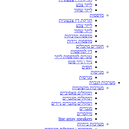
לייזר צבע
לייזר שחור
מדפסות
הזרקת דיו צבעוניות
לייזר צבע
לייזר שחור
מדפסת מדבקות
מדפסות ניידות
חומרים מתכלים
דיו למדפסות
טונרים למדפסות לייזר
נייר \ נייר פוטו
תופים
מגרסות
מגרסות
מערכות הגברה
מערכות מקצועיות
רמקולים פאסיביים
רמקולים מוגברים
רמקולים מוגברים ניידים
מגברים
מיקסרים
line array speakers
מערכות ביתיות