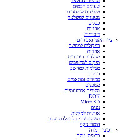
מכשירי סלולאר
שעונים חכמים
טלפונים שולחניים
מטענים לסלולאר
כבלים
אוזניות
דיבוריות
ציוד הקפי ואביזרים
רמקולים למחשב
אוזניות
מקלדות ועכברים
תיקים למחשבים
מצלמות למחשב
כבלים
ממירים ומתאמים
מטענים
מוצרים אורגונומיים
DOK
Micro SD
נגנים
אותיות למקלות
משטים\פדים למקלדת ועכב
חומרי ניקוי
רכיבי חומרה
כרטיסי מסך