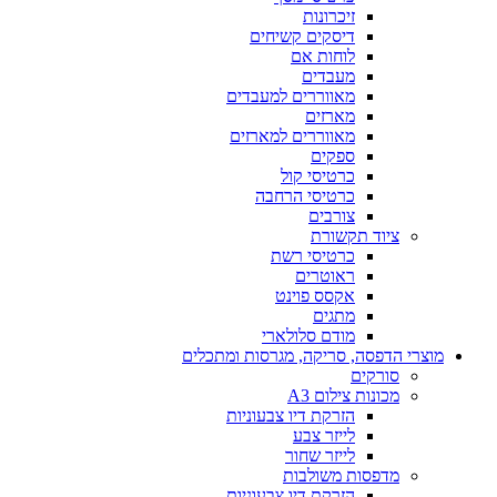
זיכרונות
דיסקים קשיחים
לוחות אם
מעבדים
מאווררים למעבדים
מארזים
מאווררים למארזים
ספקים
כרטיסי קול
כרטיסי הרחבה
צורבים
ציוד תקשורת
כרטיסי רשת
ראוטרים
אקסס פוינט
מתגים
מודם סלולארי
מוצרי הדפסה, סריקה, מגרסות ומתכלים
סורקים
מכונות צילום A3
הזרקת דיו צבעוניות
לייזר צבע
לייזר שחור
מדפסות משולבות
הזרקת דיו צבעוניות