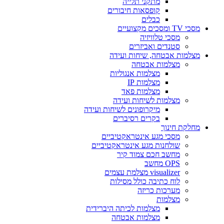
מתקני תלייה
קופסאות חיבורים
כבלים
מסכי TV ומסכים מקצועיים
מסכי טלוויזיה
סטנדים ואביזרים
מצלמות אבטחה, שיחות ועידה
מצלמות אבטחה
מצלמות אנגוליות
מצלמות IP
מצלמות פאד
מצלמות לשיחות ועידה
מיקרופונים לשיחות ועידה
בקרים רסיברים
מחלקת חינוך
מסכי מגע אינטראקטיביים
שולחנות מגע אינטראקטיביים
מחשב חכם צמוד קיר
OPS מחשב
visualizer מצלמת עצמים
לוח כתיבה כולל מסילות
מערכות כריזה
מצלמות
מצלמות לכיתה היברידית
מצלמות אבטחה