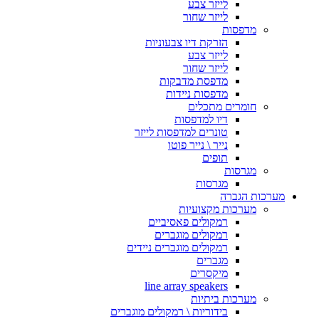
לייזר צבע
לייזר שחור
מדפסות
הזרקת דיו צבעוניות
לייזר צבע
לייזר שחור
מדפסת מדבקות
מדפסות ניידות
חומרים מתכלים
דיו למדפסות
טונרים למדפסות לייזר
נייר \ נייר פוטו
תופים
מגרסות
מגרסות
מערכות הגברה
מערכות מקצועיות
רמקולים פאסיביים
רמקולים מוגברים
רמקולים מוגברים ניידים
מגברים
מיקסרים
line array speakers
מערכות ביתיות
בידוריות \ רמקולים מוגברים