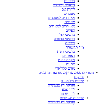
זיכרונות
דיסקים קשיחים
לוחות אם
מעבדים
מאווררים למעבדים
מארזים
מאווררים למארזים
ספקים
כרטיסי קול
כרטיסי הרחבה
צורבים
ציוד תקשורת
כרטיסי רשת
ראוטרים
אקסס פוינט
מתגים
מודם סלולארי
מוצרי הדפסה, סריקה, מגרסות ומתכלים
סורקים
מכונות צילום A3
הזרקת דיו צבעוניות
לייזר צבע
לייזר שחור
מדפסות משולבות
הזרקת דיו צבעוניות