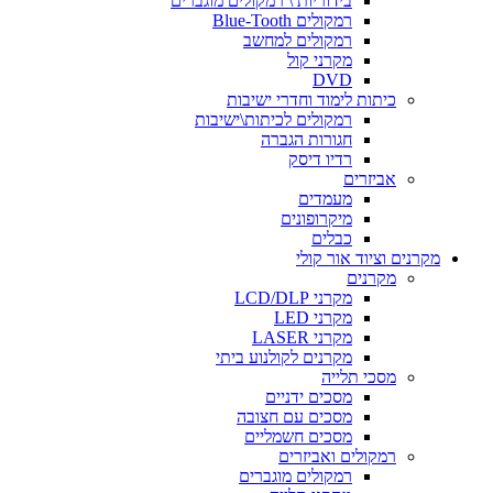
בידוריות \ רמקולים מוגברים
רמקולים Blue-Tooth
רמקולים למחשב
מקרני קול
DVD
כיתות לימוד וחדרי ישיבות
רמקולים לכיתות\ישיבות
חגורות הגברה
רדיו דיסק
אביזרים
מעמדים
מיקרופונים
כבלים
מקרנים וציוד אור קולי
מקרנים
מקרני LCD/DLP
מקרני LED
מקרני LASER
מקרנים לקולנוע ביתי
מסכי תלייה
מסכים ידניים
מסכים עם חצובה
מסכים חשמליים
רמקולים ואביזרים
רמקולים מוגברים