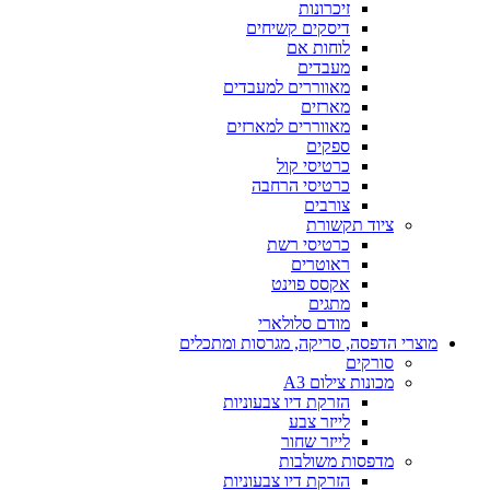
זיכרונות
דיסקים קשיחים
לוחות אם
מעבדים
מאווררים למעבדים
מארזים
מאווררים למארזים
ספקים
כרטיסי קול
כרטיסי הרחבה
צורבים
ציוד תקשורת
כרטיסי רשת
ראוטרים
אקסס פוינט
מתגים
מודם סלולארי
מוצרי הדפסה, סריקה, מגרסות ומתכלים
סורקים
מכונות צילום A3
הזרקת דיו צבעוניות
לייזר צבע
לייזר שחור
מדפסות משולבות
הזרקת דיו צבעוניות