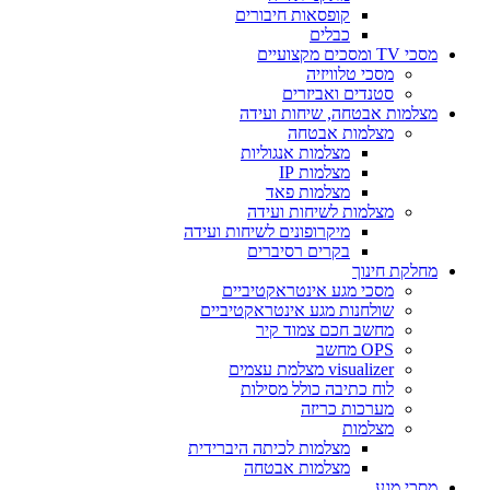
קופסאות חיבורים
כבלים
מסכי TV ומסכים מקצועיים
מסכי טלוויזיה
סטנדים ואביזרים
מצלמות אבטחה, שיחות ועידה
מצלמות אבטחה
מצלמות אנגוליות
מצלמות IP
מצלמות פאד
מצלמות לשיחות ועידה
מיקרופונים לשיחות ועידה
בקרים רסיברים
מחלקת חינוך
מסכי מגע אינטראקטיביים
שולחנות מגע אינטראקטיביים
מחשב חכם צמוד קיר
OPS מחשב
visualizer מצלמת עצמים
לוח כתיבה כולל מסילות
מערכות כריזה
מצלמות
מצלמות לכיתה היברידית
מצלמות אבטחה
מסכי מגע