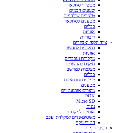
מכשירי סלולאר
שעונים חכמים
טלפונים שולחניים
מטענים לסלולאר
כבלים
אוזניות
דיבוריות
ציוד הקפי ואביזרים
רמקולים למחשב
אוזניות
מקלדות ועכברים
תיקים למחשבים
מצלמות למחשב
כבלים
ממירים ומתאמים
מטענים
מוצרים אורגונומיים
DOK
Micro SD
נגנים
אותיות למקלות
משטים\פדים למקלדת ועכב
חומרי ניקוי
רכיבי חומרה