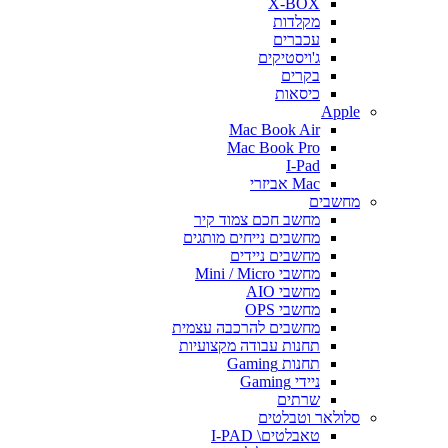
X-BOX
מקלדות
עכברים
ג'ויסטיקים
בקרים
כיסאות
Apple
Mac Book Air
Mac Book Pro
I-Pad
Mac אביזרי
מחשבים
מחשב חכם צמוד קיר
מחשבים נייחים מותגים
מחשבים ניידים
מחשבי Mini / Micro
מחשבי AIO
מחשבי OPS
מחשבים להרכבה עצמית
תחנות עבודה מקצועיות
תחנות Gaming
ניידי Gaming
שרתים
סלולאר וטבלטים
טאבלטים\ I-PAD