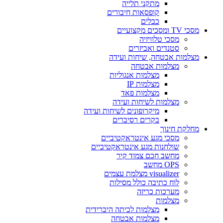
מתקני תלייה
קופסאות חיבורים
כבלים
מסכי TV ומסכים מקצועיים
מסכי טלוויזיה
סטנדים ואביזרים
מצלמות אבטחה, שיחות ועידה
מצלמות אבטחה
מצלמות אנגוליות
מצלמות IP
מצלמות פאד
מצלמות לשיחות ועידה
מיקרופונים לשיחות ועידה
בקרים רסיברים
מחלקת חינוך
מסכי מגע אינטראקטיביים
שולחנות מגע אינטראקטיביים
מחשב חכם צמוד קיר
OPS מחשב
visualizer מצלמת עצמים
לוח כתיבה כולל מסילות
מערכות כריזה
מצלמות
מצלמות לכיתה היברידית
מצלמות אבטחה