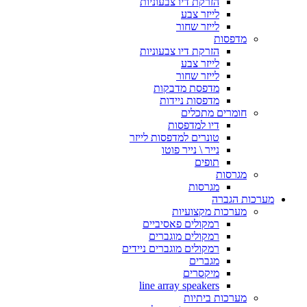
הזרקת דיו צבעוניות
לייזר צבע
לייזר שחור
מדפסות
הזרקת דיו צבעוניות
לייזר צבע
לייזר שחור
מדפסת מדבקות
מדפסות ניידות
חומרים מתכלים
דיו למדפסות
טונרים למדפסות לייזר
נייר \ נייר פוטו
תופים
מגרסות
מגרסות
מערכות הגברה
מערכות מקצועיות
רמקולים פאסיביים
רמקולים מוגברים
רמקולים מוגברים ניידים
מגברים
מיקסרים
line array speakers
מערכות ביתיות