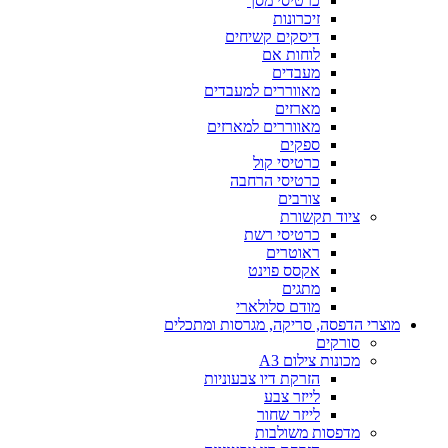
כרטיסי מסך
זיכרונות
דיסקים קשיחים
לוחות אם
מעבדים
מאווררים למעבדים
מארזים
מאווררים למארזים
ספקים
כרטיסי קול
כרטיסי הרחבה
צורבים
ציוד תקשורת
כרטיסי רשת
ראוטרים
אקסס פוינט
מתגים
מודם סלולארי
מוצרי הדפסה, סריקה, מגרסות ומתכלים
סורקים
מכונות צילום A3
הזרקת דיו צבעוניות
לייזר צבע
לייזר שחור
מדפסות משולבות