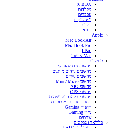
X-BOX
מקלדות
עכברים
ג'ויסטיקים
בקרים
כיסאות
Apple
Mac Book Air
Mac Book Pro
I-Pad
Mac אביזרי
מחשבים
מחשב חכם צמוד קיר
מחשבים נייחים מותגים
מחשבים ניידים
מחשבי Mini / Micro
מחשבי AIO
מחשבי OPS
מחשבים להרכבה עצמית
תחנות עבודה מקצועיות
תחנות Gaming
ניידי Gaming
שרתים
סלולאר וטבלטים
טאבלטים\ I-PAD