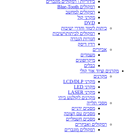
בידוריות \ רמקולים מוגברים
רמקולים Blue-Tooth
רמקולים למחשב
מקרני קול
DVD
כיתות לימוד וחדרי ישיבות
רמקולים לכיתות\ישיבות
חגורות הגברה
רדיו דיסק
אביזרים
מעמדים
מיקרופונים
כבלים
מקרנים וציוד אור קולי
מקרנים
מקרני LCD/DLP
מקרני LED
מקרני LASER
מקרנים לקולנוע ביתי
מסכי תלייה
מסכים ידניים
מסכים עם חצובה
מסכים חשמליים
רמקולים ואביזרים
רמקולים מוגברים