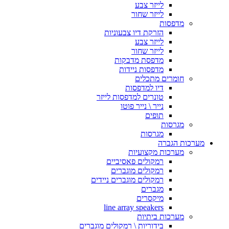
לייזר צבע
לייזר שחור
מדפסות
הזרקת דיו צבעוניות
לייזר צבע
לייזר שחור
מדפסת מדבקות
מדפסות ניידות
חומרים מתכלים
דיו למדפסות
טונרים למדפסות לייזר
נייר \ נייר פוטו
תופים
מגרסות
מגרסות
מערכות הגברה
מערכות מקצועיות
רמקולים פאסיביים
רמקולים מוגברים
רמקולים מוגברים ניידים
מגברים
מיקסרים
line array speakers
מערכות ביתיות
בידוריות \ רמקולים מוגברים