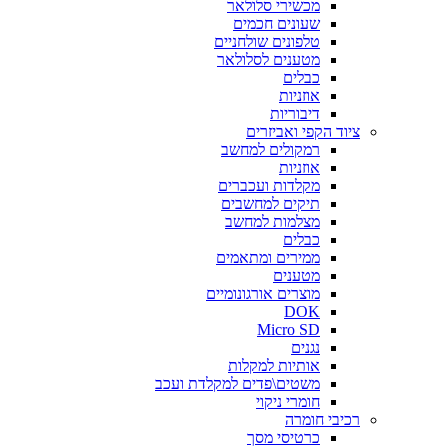
מכשירי סלולאר
שעונים חכמים
טלפונים שולחניים
מטענים לסלולאר
כבלים
אוזניות
דיבוריות
ציוד הקפי ואביזרים
רמקולים למחשב
אוזניות
מקלדות ועכברים
תיקים למחשבים
מצלמות למחשב
כבלים
ממירים ומתאמים
מטענים
מוצרים אורגונומיים
DOK
Micro SD
נגנים
אותיות למקלות
משטים\פדים למקלדת ועכב
חומרי ניקוי
רכיבי חומרה
כרטיסי מסך