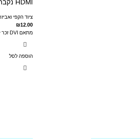
HDMI נקבה
ציוד הקפי ואביזר
₪
12.00
מתאם DVI זכר לחיבור HDMI נקבה
הוספה לסל
מידע
החשבון שלי