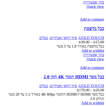
למוצר
בחר אפשרויות
זה
Quick view
יש
מספר
סוגים.
Add to compare
ניתן
לבחור
כבל מדפסת
את
האפשרויות
GOLD TOUCH
,
ציוד הקפי ואביזרים
,
כבלים
בעמוד
טווח
₪
30.00
–
₪
15.00
המוצר
מחירים:
כבל מדפסת באורך 1.8 עד 5 מטר
Add to wishlist
למוצר
עד
בחר אפשרויות
זה
Quick view
יש
מספר
Add to compare
סוגים.
ניתן
כבל מסך HDMI תומך 4K תקן 2.0
לבחור
את
GOLD TOUCH
,
ציוד הקפי ואביזרים
,
כבלים
האפשרויות
טווח
₪
170.00
–
₪
20.00
בעמוד
מחירים:
כבל מסך HDMI ל-HDMI התומך 4K 60fps באורך כ-1 עד 20 מטר
המוצר
ובתקן 2.0
עד
Add to wishlist