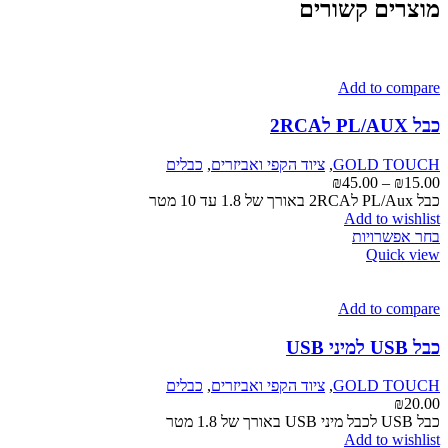
מוצרים קשורים
Add to compare
כבל PL/AUX ל2RCA
GOLD TOUCH
,
ציוד הקפי ואביזרים
,
כבלים
טווח
₪
45.00
–
₪
15.00
מחירים:
כבל PL/Aux ל2RCA באורך של 1.8 עד 10 מטר
Add to wishlist
למוצר
עד
בחר אפשרויות
זה
Quick view
יש
מספר
סוגים.
Add to compare
ניתן
לבחור
כבל USB למיני USB
את
האפשרויות
GOLD TOUCH
,
ציוד הקפי ואביזרים
,
כבלים
בעמוד
₪
20.00
המוצר
כבל USB לכבל מיני USB באורך של 1.8 מטר
Add to wishlist