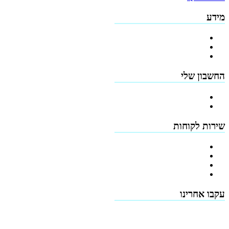
מידע
פרופיל החברה
מדיניות החזרים
תקנון האתר
החשבון שלי
הרשמה
כתובות
שירות לקוחות
צור קשר
טפסים להורדה
תמיכה טכנית - שירות לקוחות
דרושים
עקבו אחרינו