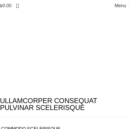
0
₪
0.00
Menu
Rhoncus quisque
sollicitudin
Home
Rhoncus quisque sollicitudin
Rhoncus quisque
sollicitudin
ULLAMCORPER CONSEQUAT
PULVINAR SCELERISQUE
COMMODO SCELERISQUE.