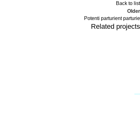
Back to list
Older
Potenti parturient parturie
Related projects
Decor
Et vestibulum quis a suspendisse
מידע
פרופיל החברה
מדיניות החזרים
תקנון האתר
החשבון שלי