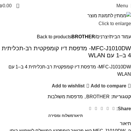
0
₪
0.00
Menu
Click to enlarge
עמוד הבית
יצרנים
BROTHER
Back to products
‎MFC-J1010DW- מדפסת דיו קומפקטית רב-תכליתית
4 ב–1 עם WLAN
‎MFC-J1010DW- מדפסת דיו קומפקטית רב-תכליתית 4 ב–1 עם
WLAN
Add to wishlist
Add to compare
קטגוריות:
BROTHER
,
מדפסות משולבות
Share:
תיאור
משלוח ומסירה
תיאור
ה- MFC-J1010DW הוא מכשיר קומפקטי המושלם לשימוש ביתי.