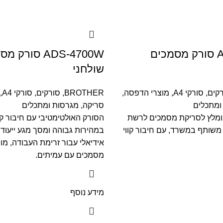
ADS-4300N סורק מסמכים
ADS-4700W סורק
שולחני
קים
,
סורקי A4
,
מוצרי הדפסה,
BROTHER
,
סורקים
,
סורקי A4
,
ומתכלים
סריקה, מגרסות ומתכלים
ומלץ לסריקת מסמכים לרשת
הסורק האולטימטיבי עם חיבור קוו
משותף במשרד, עם חיבור קווי
במהירות גבוהה ומסך מגע ייעוד
אידיאלי עבור זרימת העבודה, מו
מסמכים עם עמיתים.
מידע נוסף