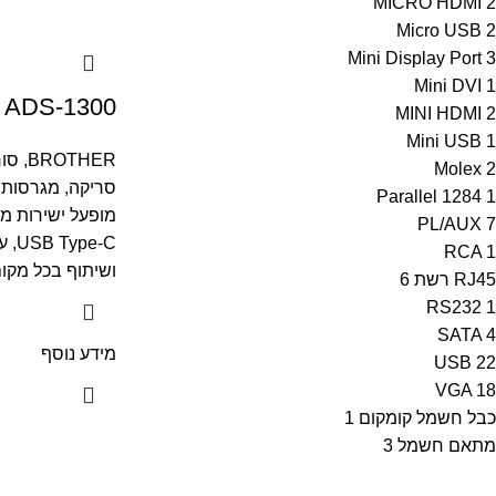
MICRO HDMI
2
Micro USB
2
Mini Display Port
3
Mini DVI
1
ADS-1300 סורק קומפקטי נייד
MINI HDMI
2
Mini USB
1
BROTHER
,
סור
Molex
2
סריקה, מגרסות 
Parallel 1284
1
מופעל ישירות מ
PL/AUX
7
e-C
RCA
1
ושיתוף בכל מקו
RJ45 רשת
6
RS232
1
SATA
4
מידע נוסף
USB
22
VGA
18
כבל חשמל קומקום
1
מתאם חשמל
3