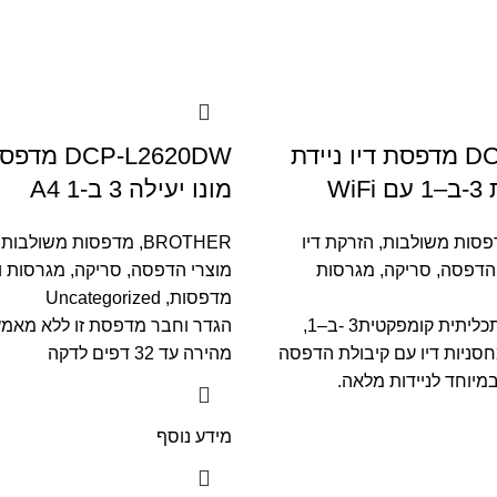
DCP-J1200W מדפסת דיו ניידת
DCP-L2620DW
Wi
מונו יעילה 3 ב-1 A4
פסות משולבות
,
הזרקת דיו
BROTHER
,
מדפסות משולבות
,
הדפסה, סריקה, מגרסות
מוצרי הדפסה, סריקה, מגרסות 
מדפסות
,
Uncategorized
מדפסת דיו רב-תכליתית קומפקטית‎ 3-ב–1,
הגדר וחבר מדפסת זו ללא מאמ
חסניות דיו עם קיבולת הדפסה
מהירה עד 32 דפים לדקה
מיוחד לניידות מלאה.
מידע נוסף