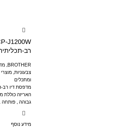
רב-תכליתית 3-ב–1 עם Fi
BROTHER
,
מד
צבעוניות
,
מוצרי 
ומתכלים
האריזה כוללת מ
גבוהה , פותחה ב
מידע נוסף