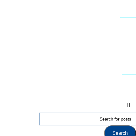
שירות לקוחות
צור קשר
טפסים להורדה
תמיכה טכנית - שירות לקוחות
דרושים
עקבו אחרינו
Terms & Conditions
Privacy
Downloads
Search