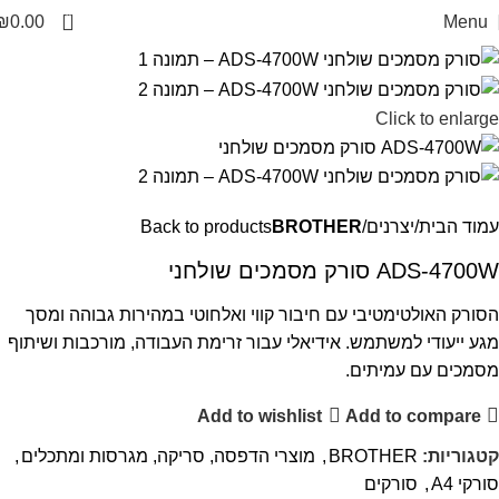
0
₪
0.00
Menu
Click to enlarge
עמוד הבית
יצרנים
BROTHER
Back to products
ADS-4700W סורק מסמכים שולחני
הסורק האולטימטיבי עם חיבור קווי ואלחוטי במהירות גבוהה ומסך
מגע ייעודי למשתמש. אידיאלי עבור זרימת העבודה, מורכבות ושיתוף
מסמכים עם עמיתים.
Add to wishlist
Add to compare
קטגוריות:
BROTHER
,
מוצרי הדפסה, סריקה, מגרסות ומתכלים
,
סורקי A4
,
סורקים