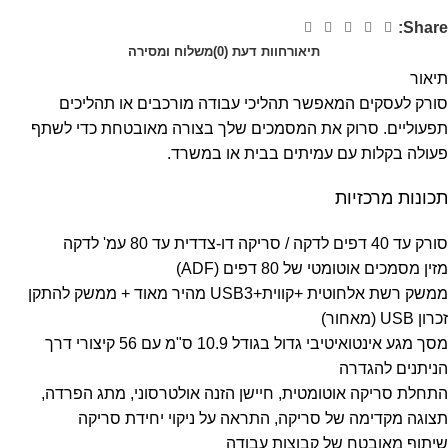
Share:
תיאור
חוות דעת (0)
משלוח ומסירה
תיאור
סורק לעסקים המאפשר תהליכי עבודה מורכבים או תהליכים
תפעוליים. סרוק את המסמכים שלך בצורה מאובטחת כדי לשתף
פעולה בקלות עם עמיתים בבית או במשרד.
תכונות מרכזיות
סורק עד 40 דפים לדקה / סריקה דו-צדדית עד 80 עמ' לדקה
מזין מסמכים אוטומטי של 80 דפים (ADF)
ממשק רשת אלחוטית +קווית+USB3 מהיר מאוד + ממשק להתקן
זכרון USB (מאחור)
מסך מגע אינטואיטיבי גדול בגודל 10.9 ס"מ עם 56 קיצורי דרך
הניתנים להגדרה
התחלת סריקה אוטומטית, חיישן הזנה אולטרסוני, מתג הפרדה,
תצוגה מקדימה של סריקה, התראה על ניקוי יחידת סריקה
שיתוף מאובטח של קבוצות עבודה