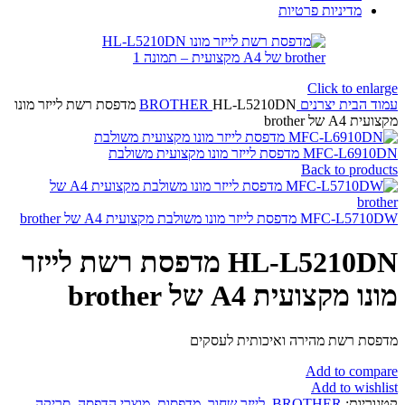
מדיניות פרטיות
Click to enlarge
עמוד הבית
יצרנים
BROTHER
HL-L5210DN מדפסת רשת לייזר מונו
מקצועית A4 של brother
MFC-L6910DN מדפסת לייזר מונו מקצועית משולבת
Back to products
MFC-L5710DW מדפסת לייזר מונו משולבת מקצועית A4 של brother
HL-L5210DN מדפסת רשת לייזר
מונו מקצועית A4 של brother
מדפסת רשת מהירה ואיכותית לעסקים
Add to compare
Add to wishlist
קטגוריות:
BROTHER
,
לייזר שחור
,
מדפסות
,
מוצרי הדפסה, סריקה,