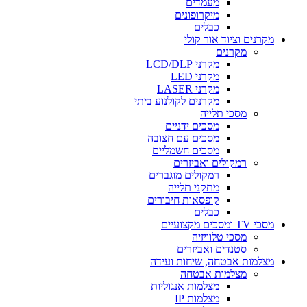
מעמדים
מיקרופונים
כבלים
מקרנים וציוד אור קולי
מקרנים
מקרני LCD/DLP
מקרני LED
מקרני LASER
מקרנים לקולנוע ביתי
מסכי תלייה
מסכים ידניים
מסכים עם חצובה
מסכים חשמליים
רמקולים ואביזרים
רמקולים מוגברים
מתקני תלייה
קופסאות חיבורים
כבלים
מסכי TV ומסכים מקצועיים
מסכי טלוויזיה
סטנדים ואביזרים
מצלמות אבטחה, שיחות ועידה
מצלמות אבטחה
מצלמות אנגוליות
מצלמות IP