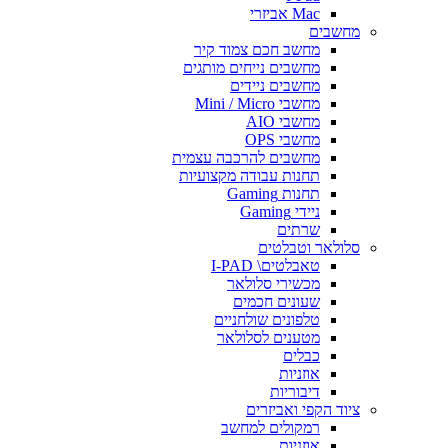
Mac אביזרי
מחשבים
מחשב חכם צמוד קיר
מחשבים נייחים מותגים
מחשבים ניידים
מחשבי Mini / Micro
מחשבי AIO
מחשבי OPS
מחשבים להרכבה עצמית
תחנות עבודה מקצועיות
תחנות Gaming
ניידי Gaming
שרתים
סלולאר וטבלטים
טאבלטים\ I-PAD
מכשירי סלולאר
שעונים חכמים
טלפונים שולחניים
מטענים לסלולאר
כבלים
אוזניות
דיבוריות
ציוד הקפי ואביזרים
רמקולים למחשב
אוזניות