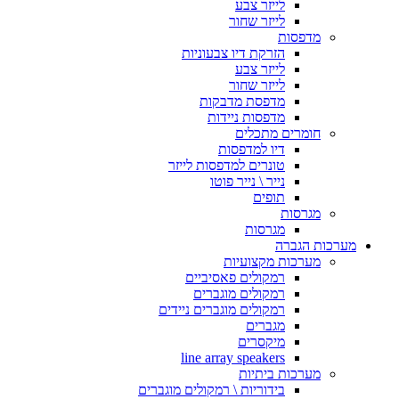
לייזר צבע
לייזר שחור
מדפסות
הזרקת דיו צבעוניות
לייזר צבע
לייזר שחור
מדפסת מדבקות
מדפסות ניידות
חומרים מתכלים
דיו למדפסות
טונרים למדפסות לייזר
נייר \ נייר פוטו
תופים
מגרסות
מגרסות
מערכות הגברה
מערכות מקצועיות
רמקולים פאסיביים
רמקולים מוגברים
רמקולים מוגברים ניידים
מגברים
מיקסרים
line array speakers
מערכות ביתיות
בידוריות \ רמקולים מוגברים