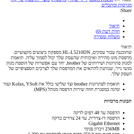
מגרסות ומתכלים
Share:
תיאור
חוות דעת (0)
משלוח ומסירה
תיאור
שתוכננה עבור עסקים, HL-L5210DN מספקת ביצועים מקצועיים.
מדפסת מונו מהירה ואיכותית שהעסק שלך יכול לסמוך עליה. תואמת
למגוון פתרונות ושירותים של brother, יחד עם אפשרות של הוספת מגוון
מגשי נייר, שנותנת להתאים את המדפסת שלך לצרכים הספציפיים של
העסק שלך.
תואמת לפתרונות brother וצד שלישי כולל את Kofax, YSoft ועוד
זמינה במסגרת חוזה שירות הדפסה מנוהל (MPS)
תכונות מרכזיות
הדפסה עד 48 דפים לדקה
הדפסה דו-צדדית, עד 24 צדדים בדקה
Gigabit Ethernet
256MB זיכרון פנימי