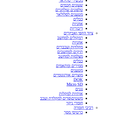
מכשירי סלולאר
שעונים חכמים
טלפונים שולחניים
מטענים לסלולאר
כבלים
אוזניות
דיבוריות
ציוד הקפי ואביזרים
רמקולים למחשב
אוזניות
מקלדות ועכברים
תיקים למחשבים
מצלמות למחשב
כבלים
ממירים ומתאמים
מטענים
מוצרים אורגונומיים
DOK
Micro SD
נגנים
אותיות למקלות
משטים\פדים למקלדת ועכב
חומרי ניקוי
רכיבי חומרה
כרטיסי מסך