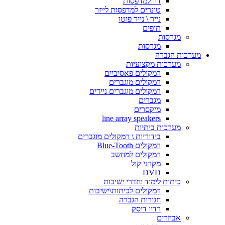
דיו למדפסות
טונרים למדפסות לייזר
נייר \ נייר פוטו
תופים
מגרסות
מגרסות
מערכות הגברה
מערכות מקצועיות
רמקולים פאסיביים
רמקולים מוגברים
רמקולים מוגברים ניידים
מגברים
מיקסרים
line array speakers
מערכות ביתיות
בידוריות \ רמקולים מוגברים
רמקולים Blue-Tooth
רמקולים למחשב
מקרני קול
DVD
כיתות לימוד וחדרי ישיבות
רמקולים לכיתות\ישיבות
חגורות הגברה
רדיו דיסק
אביזרים