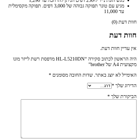
מגש הזנת נייר ל-250 דפים הניתן להרחבה עד 1,290
מגיע עם טונר תפוקה גבוהה של 3,000 דפים. תפוקה מקסימלית
עד 11,000
חוות דעת (0)
חוות דעת
אין עדיין חוות דעת.
היה הראשון לכתוב סקירה “HL-L5210DN מדפסת רשת לייזר מונו
מקצועית A4 של brother”
האימייל לא יוצג באתר.
שדות החובה מסומנים
*
הדירוג שלך
*
הביקורת שלך
*