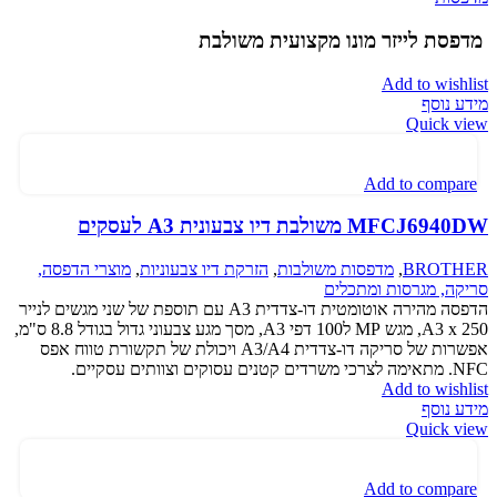
מדפסת לייזר מונו מקצועית משולבת
Add to wishlist
מידע נוסף
Quick view
Add to compare
MFCJ6940DW משולבת דיו צבעונית A3 לעסקים
BROTHER
,
מדפסות משולבות
,
הזרקת דיו צבעוניות
,
מוצרי הדפסה,
סריקה, מגרסות ומתכלים
הדפסה מהירה אוטומטית דו-צדדית A3 עם תוספת של שני מגשים לנייר
A3 x 250, מגש MP ל100 דפי A3, מסך מגע צבעוני גדול בגודל 8.8 ס"מ,
אפשרות של סריקה דו-צדדית A3/A4 ויכולת של תקשורת טווח אפס
NFC. מתאימה לצרכי משרדים קטנים עסוקים וצוותים עסקיים.
Add to wishlist
מידע נוסף
Quick view
Add to compare