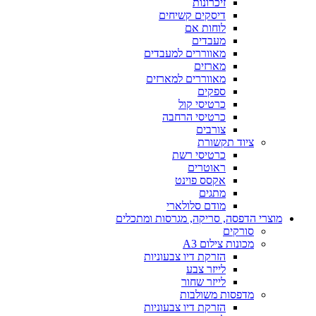
זיכרונות
דיסקים קשיחים
לוחות אם
מעבדים
מאווררים למעבדים
מארזים
מאווררים למארזים
ספקים
כרטיסי קול
כרטיסי הרחבה
צורבים
ציוד תקשורת
כרטיסי רשת
ראוטרים
אקסס פוינט
מתגים
מודם סלולארי
מוצרי הדפסה, סריקה, מגרסות ומתכלים
סורקים
מכונות צילום A3
הזרקת דיו צבעוניות
לייזר צבע
לייזר שחור
מדפסות משולבות
הזרקת דיו צבעוניות