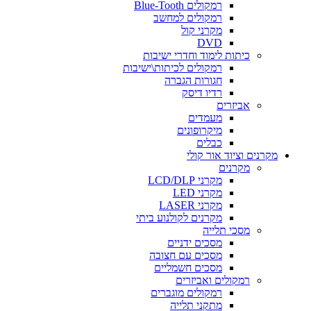
רמקולים Blue-Tooth
רמקולים למחשב
מקרני קול
DVD
כיתות לימוד וחדרי ישיבות
רמקולים לכיתות\ישיבות
חגורות הגברה
רדיו דיסק
אביזרים
מעמדים
מיקרופונים
כבלים
מקרנים וציוד אור קולי
מקרנים
מקרני LCD/DLP
מקרני LED
מקרני LASER
מקרנים לקולנוע ביתי
מסכי תלייה
מסכים ידניים
מסכים עם חצובה
מסכים חשמליים
רמקולים ואביזרים
רמקולים מוגברים
מתקני תלייה