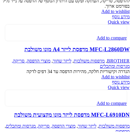
להדפסה, סריקה, העתקה ופקס עם היתרון הנוסף של הדפסה על נייר גליל
בפורמט ארוך.
Add to wishlist
מידע נוסף
Quick view
Add to compare
MFC-L2860DW מדפסת לייזר A4 מונו משולבת
BROTHER
,
מדפסות משולבות
,
לייזר שחור
,
מוצרי הדפסה, סריקה,
מגרסות ומתכלים
הגדרה וקישוריות חלקה, מהירות הדפסה עד 34 דפים לדקה
Add to wishlist
מידע נוסף
Quick view
Add to compare
MFC-L6910DN מדפסת לייזר מונו מקצועית משולבת
מדפסות משולבות
,
לייזר שחור
,
מוצרי הדפסה, סריקה, מגרסות ומתכלים
,
מדפסות