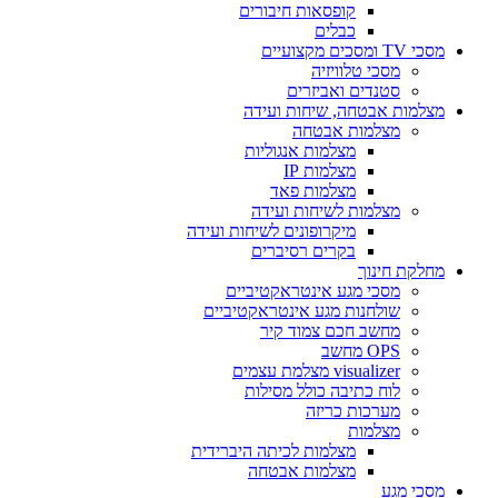
קופסאות חיבורים
כבלים
מסכי TV ומסכים מקצועיים
מסכי טלוויזיה
סטנדים ואביזרים
מצלמות אבטחה, שיחות ועידה
מצלמות אבטחה
מצלמות אנגוליות
מצלמות IP
מצלמות פאד
מצלמות לשיחות ועידה
מיקרופונים לשיחות ועידה
בקרים רסיברים
מחלקת חינוך
מסכי מגע אינטראקטיביים
שולחנות מגע אינטראקטיביים
מחשב חכם צמוד קיר
OPS מחשב
visualizer מצלמת עצמים
לוח כתיבה כולל מסילות
מערכות כריזה
מצלמות
מצלמות לכיתה היברידית
מצלמות אבטחה
מסכי מגע