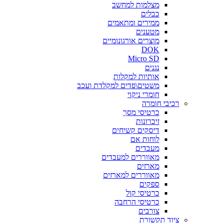
מצלמות למחשב
כבלים
ממירים ומתאמים
מטענים
מוצרים אורגונומיים
DOK
Micro SD
נגנים
אותיות למקלות
משטים\פדים למקלדת ועכב
חומרי ניקוי
רכיבי חומרה
כרטיסי מסך
זיכרונות
דיסקים קשיחים
לוחות אם
מעבדים
מאווררים למעבדים
מארזים
מאווררים למארזים
ספקים
כרטיסי קול
כרטיסי הרחבה
צורבים
ציוד תקשורת