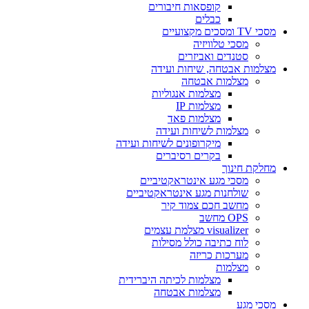
קופסאות חיבורים
כבלים
מסכי TV ומסכים מקצועיים
מסכי טלוויזיה
סטנדים ואביזרים
מצלמות אבטחה, שיחות ועידה
מצלמות אבטחה
מצלמות אנגוליות
מצלמות IP
מצלמות פאד
מצלמות לשיחות ועידה
מיקרופונים לשיחות ועידה
בקרים רסיברים
מחלקת חינוך
מסכי מגע אינטראקטיביים
שולחנות מגע אינטראקטיביים
מחשב חכם צמוד קיר
OPS מחשב
visualizer מצלמת עצמים
לוח כתיבה כולל מסילות
מערכות כריזה
מצלמות
מצלמות לכיתה היברידית
מצלמות אבטחה
מסכי מגע