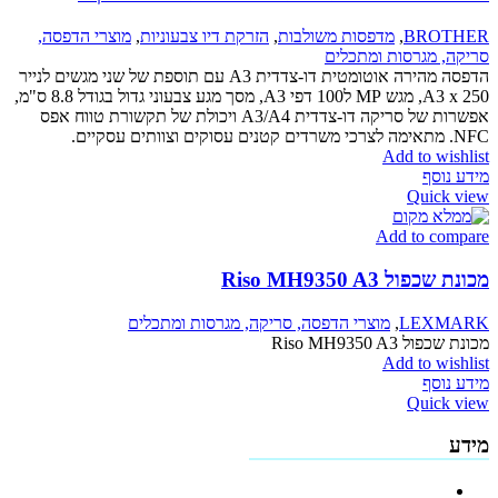
BROTHER
,
מדפסות משולבות
,
הזרקת דיו צבעוניות
,
מוצרי הדפסה,
סריקה, מגרסות ומתכלים
הדפסה מהירה אוטומטית דו-צדדית A3 עם תוספת של שני מגשים לנייר
A3 x 250, מגש MP ל100 דפי A3, מסך מגע צבעוני גדול בגודל 8.8 ס"מ,
אפשרות של סריקה דו-צדדית A3/A4 ויכולת של תקשורת טווח אפס
NFC. מתאימה לצרכי משרדים קטנים עסוקים וצוותים עסקיים.
Add to wishlist
מידע נוסף
Quick view
Add to compare
מכונת שכפול Riso MH9350 A3
LEXMARK
,
מוצרי הדפסה, סריקה, מגרסות ומתכלים
מכונת שכפול Riso MH9350 A3
Add to wishlist
מידע נוסף
Quick view
מידע
פרופיל החברה