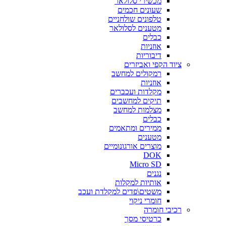
מכשירי סלולאר
שעונים חכמים
טלפונים שולחניים
מטענים לסלולאר
כבלים
אוזניות
דיבוריות
ציוד הקפי ואביזרים
רמקולים למחשב
אוזניות
מקלדות ועכברים
תיקים למחשבים
מצלמות למחשב
כבלים
ממירים ומתאמים
מטענים
מוצרים אורגונומיים
DOK
Micro SD
נגנים
אותיות למקלות
משטים\פדים למקלדת ועכב
חומרי ניקוי
רכיבי חומרה
כרטיסי מסך