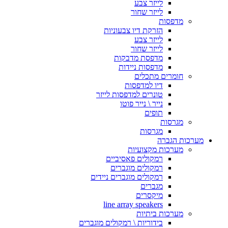
לייזר צבע
לייזר שחור
מדפסות
הזרקת דיו צבעוניות
לייזר צבע
לייזר שחור
מדפסת מדבקות
מדפסות ניידות
חומרים מתכלים
דיו למדפסות
טונרים למדפסות לייזר
נייר \ נייר פוטו
תופים
מגרסות
מגרסות
מערכות הגברה
מערכות מקצועיות
רמקולים פאסיביים
רמקולים מוגברים
רמקולים מוגברים ניידים
מגברים
מיקסרים
line array speakers
מערכות ביתיות
בידוריות \ רמקולים מוגברים