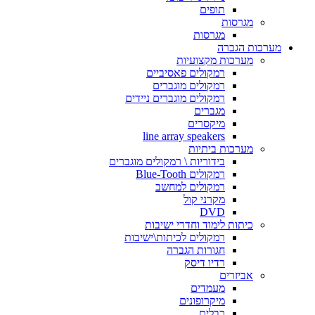
תופים
מגרסות
מגרסות
מערכות הגברה
מערכות מקצועיות
רמקולים פאסיביים
רמקולים מוגברים
רמקולים מוגברים ניידים
מגברים
מיקסרים
line array speakers
מערכות ביתיות
בידוריות \ רמקולים מוגברים
רמקולים Blue-Tooth
רמקולים למחשב
מקרני קול
DVD
כיתות לימוד וחדרי ישיבות
רמקולים לכיתות\ישיבות
חגורות הגברה
רדיו דיסק
אביזרים
מעמדים
מיקרופונים
כבלים