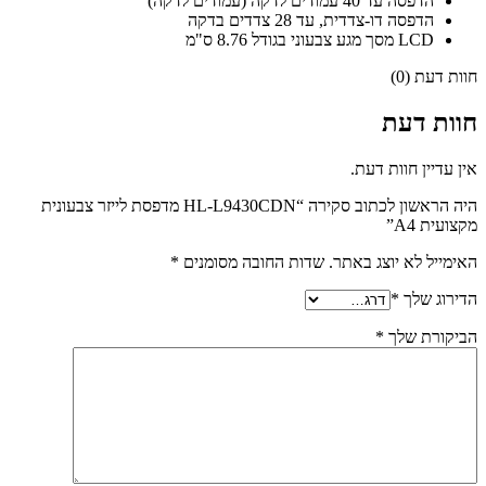
הדפסה עד 40 עמודים לדקה (עמודים לדקה)
הדפסה דו-צדדית, עד 28 צדדים בדקה
LCD מסך מגע צבעוני בגודל 8.76 ס"מ
חוות דעת (0)
חוות דעת
אין עדיין חוות דעת.
היה הראשון לכתוב סקירה “HL-L9430CDN מדפסת לייזר צבעונית
מקצועית A4”
האימייל לא יוצג באתר.
שדות החובה מסומנים
*
הדירוג שלך
*
הביקורת שלך
*