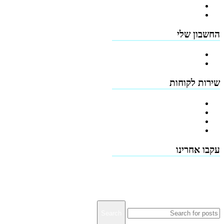
מדיניות החזרים
תקנון האתר
החשבון שלי
הרשמה
כתובות
שירות לקוחות
צור קשר
טפסים להורדה
תמיכה טכנית - שירות לקוחות
דרושים
עקבו אחרינו
Terms & Conditions
Privacy
Downloads
Search