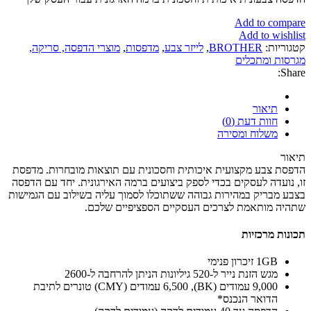
Add to compare
Add to wishlist
קטגוריות:
BROTHER
,
לייזר צבע
,
מדפסות
,
מוצרי הדפסה, סריקה,
מגרסות ומתכלים
Share:
תיאור
חוות דעת (0)
משלוח ומסירה
תיאור
הדפסת צבע מקצועית איכותית וחסכונית עם תוצאות מובחרות. מדפסת
זו, נועדה לעסקים בכדי לספק ביצועים ברמה האירגונית. יחד עם הדפסה
בצבע מבריק במהירות גבוהה ששתוכלו לסמוך עליה בשילוב עם הגמישות
שתהיה מותאמת לצרכים העסקיים הספציפיים שלכם.
תכונות מרכזיות
1GB זיכרון פנימי
מגש הזנת נייר ל-520 גיליונות הניתן להרחבה ל-2600
9,000 עמודים (BK), 6,500 עמודים (CMY) טונרים לתיבת
הדואר הנכנס*