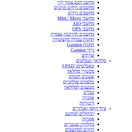
מחשב חכם צמוד קיר
מחשבים נייחים מותגים
מחשבים ניידים
מחשבי Mini / Micro
מחשבי AIO
מחשבי OPS
מחשבים להרכבה עצמית
תחנות עבודה מקצועיות
תחנות Gaming
ניידי Gaming
שרתים
סלולאר וטבלטים
טאבלטים\ I-PAD
מכשירי סלולאר
שעונים חכמים
טלפונים שולחניים
מטענים לסלולאר
כבלים
אוזניות
דיבוריות
ציוד הקפי ואביזרים
רמקולים למחשב
אוזניות
מקלדות ועכברים
תיקים למחשבים