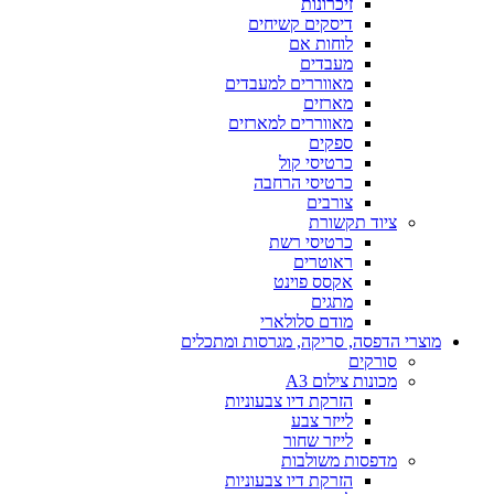
זיכרונות
דיסקים קשיחים
לוחות אם
מעבדים
מאווררים למעבדים
מארזים
מאווררים למארזים
ספקים
כרטיסי קול
כרטיסי הרחבה
צורבים
ציוד תקשורת
כרטיסי רשת
ראוטרים
אקסס פוינט
מתגים
מודם סלולארי
מוצרי הדפסה, סריקה, מגרסות ומתכלים
סורקים
מכונות צילום A3
הזרקת דיו צבעוניות
לייזר צבע
לייזר שחור
מדפסות משולבות
הזרקת דיו צבעוניות