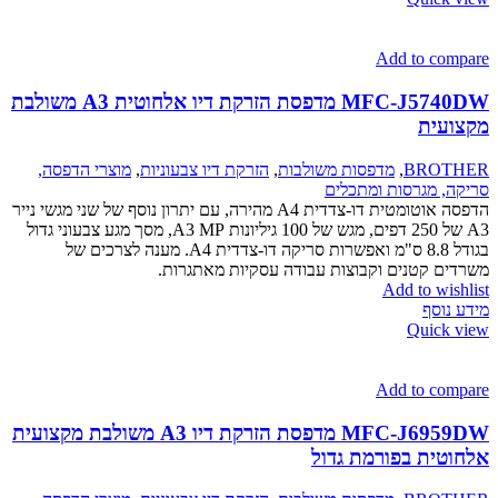
Add to compare
MFC-J5740DW מדפסת הזרקת דיו אלחוטית A3 משולבת
מקצועית
BROTHER
,
מדפסות משולבות
,
הזרקת דיו צבעוניות
,
מוצרי הדפסה,
סריקה, מגרסות ומתכלים
הדפסה אוטומטית דו-צדדית A4 מהירה, עם יתרון נוסף של שני מגשי נייר
A3 של 250 דפים, מגש של 100 גיליונות A3 MP, מסך מגע צבעוני גדול
בגודל 8.8 ס"מ ואפשרות סריקה דו-צדדית A4. מענה לצרכים של
משרדים קטנים וקבוצות עבודה עסקיות מאתגרות.
Add to wishlist
מידע נוסף
Quick view
Add to compare
MFC-J6959DW מדפסת הזרקת דיו A3 משולבת מקצועית
אלחוטית בפורמת גדול