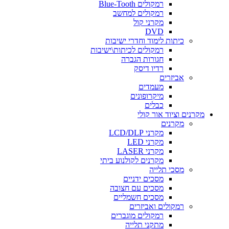
רמקולים Blue-Tooth
רמקולים למחשב
מקרני קול
DVD
כיתות לימוד וחדרי ישיבות
רמקולים לכיתות\ישיבות
חגורות הגברה
רדיו דיסק
אביזרים
מעמדים
מיקרופונים
כבלים
מקרנים וציוד אור קולי
מקרנים
מקרני LCD/DLP
מקרני LED
מקרני LASER
מקרנים לקולנוע ביתי
מסכי תלייה
מסכים ידניים
מסכים עם חצובה
מסכים חשמליים
רמקולים ואביזרים
רמקולים מוגברים
מתקני תלייה