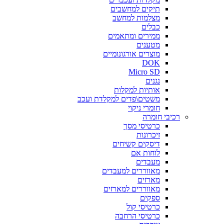
תיקים למחשבים
מצלמות למחשב
כבלים
ממירים ומתאמים
מטענים
מוצרים אורגונומיים
DOK
Micro SD
נגנים
אותיות למקלות
משטים\פדים למקלדת ועכב
חומרי ניקוי
רכיבי חומרה
כרטיסי מסך
זיכרונות
דיסקים קשיחים
לוחות אם
מעבדים
מאווררים למעבדים
מארזים
מאווררים למארזים
ספקים
כרטיסי קול
כרטיסי הרחבה