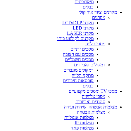
מיקרופונים
כבלים
מקרנים וציוד אור קולי
מקרנים
מקרני LCD/DLP
מקרני LED
מקרני LASER
מקרנים לקולנוע ביתי
מסכי תלייה
מסכים ידניים
מסכים עם חצובה
מסכים חשמליים
רמקולים ואביזרים
רמקולים מוגברים
מתקני תלייה
קופסאות חיבורים
כבלים
מסכי TV ומסכים מקצועיים
מסכי טלוויזיה
סטנדים ואביזרים
מצלמות אבטחה, שיחות ועידה
מצלמות אבטחה
מצלמות אנגוליות
מצלמות IP
מצלמות פאד