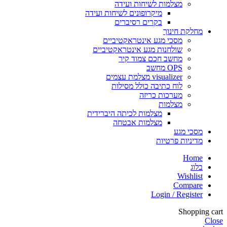
מצלמות לשיחות ועידה
מיקרופונים לשיחות ועידה
בקרים רסיברים
מחלקת חינוך
מסכי מגע אינטראקטיביים
שולחנות מגע אינטראקטיביים
מחשב חכם צמוד קיר
OPS מחשב
visualizer מצלמת עצמים
לוח כתיבה כולל מסילות
מערכות כריזה
מצלמות
מצלמות לכיתה היברידית
מצלמות אבטחה
מסכי מגע
מדיניות פרטיות
Home
בלוג
Wishlist
Compare
Login / Register
Shopping cart
Close