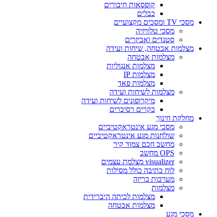
קופסאות חיבורים
כבלים
מסכי TV ומסכים מקצועיים
מסכי טלוויזיה
סטנדים ואביזרים
מצלמות אבטחה, שיחות ועידה
מצלמות אבטחה
מצלמות אנגוליות
מצלמות IP
מצלמות פאד
מצלמות לשיחות ועידה
מיקרופונים לשיחות ועידה
בקרים רסיברים
מחלקת חינוך
מסכי מגע אינטראקטיביים
שולחנות מגע אינטראקטיביים
מחשב חכם צמוד קיר
OPS מחשב
visualizer מצלמת עצמים
לוח כתיבה כולל מסילות
מערכות כריזה
מצלמות
מצלמות לכיתה היברידית
מצלמות אבטחה
מסכי מגע