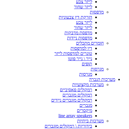
לייזר צבע
לייזר שחור
מדפסות
הזרקת דיו צבעוניות
לייזר צבע
לייזר שחור
מדפסת מדבקות
מדפסות ניידות
חומרים מתכלים
דיו למדפסות
טונרים למדפסות לייזר
נייר \ נייר פוטו
תופים
מגרסות
מגרסות
מערכות הגברה
מערכות מקצועיות
רמקולים פאסיביים
רמקולים מוגברים
רמקולים מוגברים ניידים
מגברים
מיקסרים
line array speakers
מערכות ביתיות
בידוריות \ רמקולים מוגברים