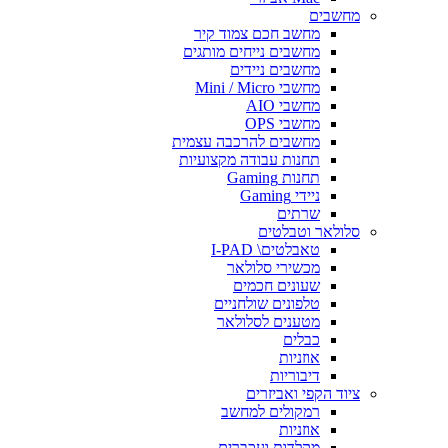
מחשבים
מחשב חכם צמוד קיר
מחשבים נייחים מותגים
מחשבים ניידים
מחשבי Mini / Micro
מחשבי AIO
מחשבי OPS
מחשבים להרכבה עצמית
תחנות עבודה מקצועיות
תחנות Gaming
ניידי Gaming
שרתים
סלולאר וטבלטים
טאבלטים\ I-PAD
מכשירי סלולאר
שעונים חכמים
טלפונים שולחניים
מטענים לסלולאר
כבלים
אוזניות
דיבוריות
ציוד הקפי ואביזרים
רמקולים למחשב
אוזניות
מקלדות ועכברים