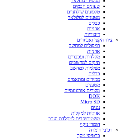
מכשירי סלולאר
שעונים חכמים
טלפונים שולחניים
מטענים לסלולאר
כבלים
אוזניות
דיבוריות
ציוד הקפי ואביזרים
רמקולים למחשב
אוזניות
מקלדות ועכברים
תיקים למחשבים
מצלמות למחשב
כבלים
ממירים ומתאמים
מטענים
מוצרים אורגונומיים
DOK
Micro SD
נגנים
אותיות למקלות
משטים\פדים למקלדת ועכב
חומרי ניקוי
רכיבי חומרה
כרטיסי מסך