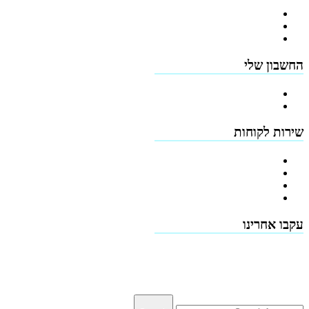
פרופיל החברה
מדיניות החזרים
תקנון האתר
החשבון שלי
הרשמה
כתובות
שירות לקוחות
צור קשר
טפסים להורדה
תמיכה טכנית - שירות לקוחות
דרושים
עקבו אחרינו
Terms & Conditions
Privacy
Downloads