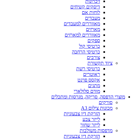
זיכרונות
דיסקים קשיחים
לוחות אם
מעבדים
מאווררים למעבדים
מארזים
מאווררים למארזים
ספקים
כרטיסי קול
כרטיסי הרחבה
צורבים
ציוד תקשורת
כרטיסי רשת
ראוטרים
אקסס פוינט
מתגים
מודם סלולארי
מוצרי הדפסה, סריקה, מגרסות ומתכלים
סורקים
מכונות צילום A3
הזרקת דיו צבעוניות
לייזר צבע
לייזר שחור
מדפסות משולבות
הזרקת דיו צבעוניות