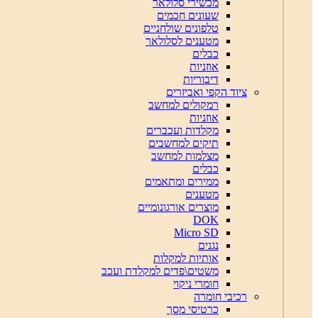
מכשירי סלולאר
שעונים חכמים
טלפונים שולחניים
מטענים לסלולאר
כבלים
אוזניות
דיבוריות
ציוד הקפי ואביזרים
רמקולים למחשב
אוזניות
מקלדות ועכברים
תיקים למחשבים
מצלמות למחשב
כבלים
ממירים ומתאמים
מטענים
מוצרים אורגונומיים
DOK
Micro SD
נגנים
אותיות למקלות
משטים\פדים למקלדת ועכב
חומרי ניקוי
רכיבי חומרה
כרטיסי מסך