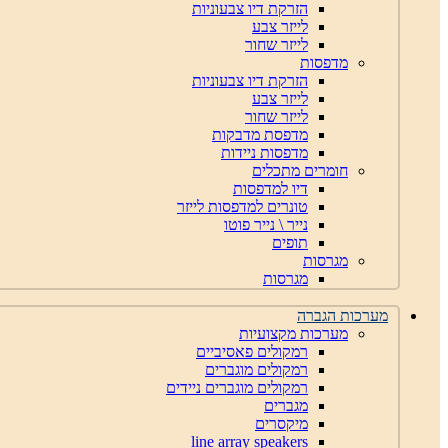
הזרקת דיו צבעוניות
לייזר צבע
לייזר שחור
מדפסות
הזרקת דיו צבעוניות
לייזר צבע
לייזר שחור
מדפסת מדבקות
מדפסות ניידות
חומרים מתכלים
דיו למדפסות
טונרים למדפסות לייזר
נייר \ נייר פוטו
תופים
מגרסות
מגרסות
מערכות הגברה
מערכות מקצועיות
רמקולים פאסיביים
רמקולים מוגברים
רמקולים מוגברים ניידים
מגברים
מיקסרים
line array speakers