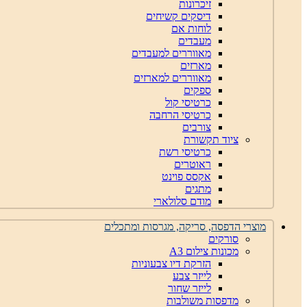
זיכרונות
דיסקים קשיחים
לוחות אם
מעבדים
מאווררים למעבדים
מארזים
מאווררים למארזים
ספקים
כרטיסי קול
כרטיסי הרחבה
צורבים
ציוד תקשורת
כרטיסי רשת
ראוטרים
אקסס פוינט
מתגים
מודם סלולארי
מוצרי הדפסה, סריקה, מגרסות ומתכלים
סורקים
מכונות צילום A3
הזרקת דיו צבעוניות
לייזר צבע
לייזר שחור
מדפסות משולבות