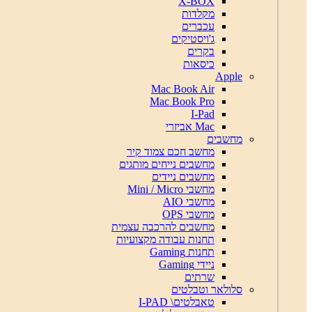
X-BOX
מקלדות
עכברים
ג'ויסטיקים
בקרים
כיסאות
Apple
Mac Book Air
Mac Book Pro
I-Pad
Mac אביזרי
מחשבים
מחשב חכם צמוד קיר
מחשבים נייחים מותגים
מחשבים ניידים
מחשבי Mini / Micro
מחשבי AIO
מחשבי OPS
מחשבים להרכבה עצמית
תחנות עבודה מקצועיות
תחנות Gaming
ניידי Gaming
שרתים
סלולאר וטבלטים
טאבלטים\ I-PAD