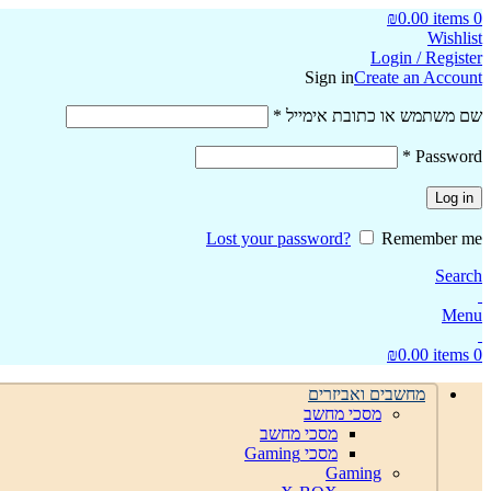
₪
0.00
items
0
Wishlist
Login / Register
Sign in
Create an Account
חובה
שם משתמש או כתובת אימייל
*
חובה
*
Password
Log in
Lost your password?
Remember me
Search
Menu
₪
0.00
items
0
מחשבים ואביזרים
מסכי מחשב
מסכי מחשב
מסכי Gaming
Gaming