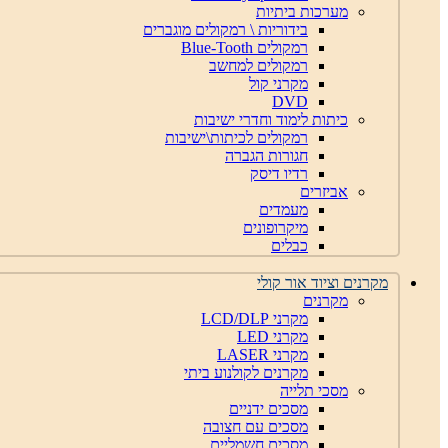
מערכות ביתיות
בידוריות \ רמקולים מוגברים
רמקולים Blue-Tooth
רמקולים למחשב
מקרני קול
DVD
כיתות לימוד וחדרי ישיבות
רמקולים לכיתות\ישיבות
חגורות הגברה
רדיו דיסק
אביזרים
מעמדים
מיקרופונים
כבלים
מקרנים וציוד אור קולי
מקרנים
מקרני LCD/DLP
מקרני LED
מקרני LASER
מקרנים לקולנוע ביתי
מסכי תלייה
מסכים ידניים
מסכים עם חצובה
מסכים חשמליים