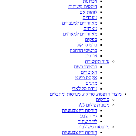
זיכרונות
דיסקים קשיחים
לוחות אם
מעבדים
מאווררים למעבדים
מארזים
מאווררים למארזים
ספקים
כרטיסי קול
כרטיסי הרחבה
צורבים
ציוד תקשורת
כרטיסי רשת
ראוטרים
אקסס פוינט
מתגים
מודם סלולארי
מוצרי הדפסה, סריקה, מגרסות ומתכלים
סורקים
מכונות צילום A3
הזרקת דיו צבעוניות
לייזר צבע
לייזר שחור
מדפסות משולבות
הזרקת דיו צבעוניות