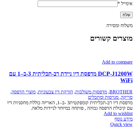
אימייל
*
משלוח ומסירה
מוצרים קשורים
Add to compare
DCP-J1200W מדפסת דיו ניידת רב-תכליתית 3-ב–1 עם
WiFi
BROTHER
,
מדפסות משולבות
,
הזרקת דיו צבעוניות
,
מוצרי הדפסה,
סריקה, מגרסות ומתכלים
מדפסת דיו רב-תכליתית קומפקטית‎ 3-ב–1, האריזה כוללת מחסניות דיו
עם קיבולת הדפסה גבוהה , פותחה במיוחד לניידות מלאה.
Add to wishlist
מידע נוסף
Quick view