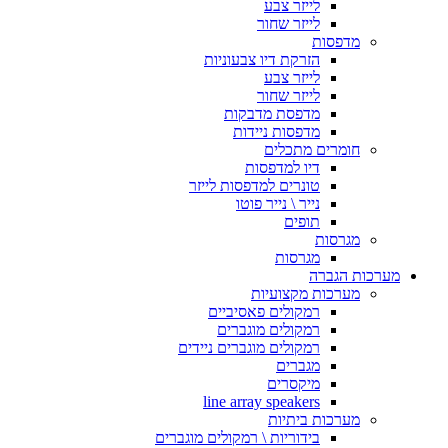
לייזר צבע
לייזר שחור
מדפסות
הזרקת דיו צבעוניות
לייזר צבע
לייזר שחור
מדפסת מדבקות
מדפסות ניידות
חומרים מתכלים
דיו למדפסות
טונרים למדפסות לייזר
נייר \ נייר פוטו
תופים
מגרסות
מגרסות
מערכות הגברה
מערכות מקצועיות
רמקולים פאסיביים
רמקולים מוגברים
רמקולים מוגברים ניידים
מגברים
מיקסרים
line array speakers
מערכות ביתיות
בידוריות \ רמקולים מוגברים