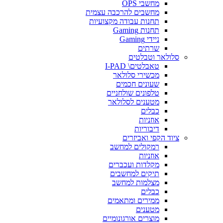
מחשבי OPS
מחשבים להרכבה עצמית
תחנות עבודה מקצועיות
תחנות Gaming
ניידי Gaming
שרתים
סלולאר וטבלטים
טאבלטים\ I-PAD
מכשירי סלולאר
שעונים חכמים
טלפונים שולחניים
מטענים לסלולאר
כבלים
אוזניות
דיבוריות
ציוד הקפי ואביזרים
רמקולים למחשב
אוזניות
מקלדות ועכברים
תיקים למחשבים
מצלמות למחשב
כבלים
ממירים ומתאמים
מטענים
מוצרים אורגונומיים