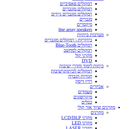
רמקולים פאסיביים
רמקולים מוגברים
רמקולים מוגברים ניידים
מגברים
מיקסרים
line array speakers
מערכות ביתיות
בידוריות \ רמקולים מוגברים
רמקולים Blue-Tooth
רמקולים למחשב
מקרני קול
DVD
כיתות לימוד וחדרי ישיבות
רמקולים לכיתות\ישיבות
חגורות הגברה
רדיו דיסק
אביזרים
מעמדים
מיקרופונים
כבלים
מקרנים וציוד אור קולי
מקרנים
מקרני LCD/DLP
מקרני LED
מקרני LASER