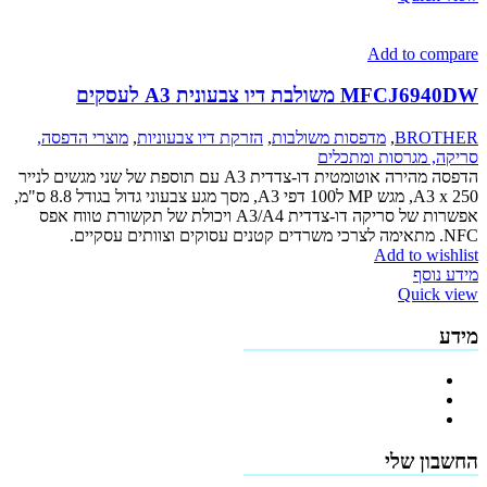
Add to compare
MFCJ6940DW משולבת דיו צבעונית A3 לעסקים
BROTHER
,
מדפסות משולבות
,
הזרקת דיו צבעוניות
,
מוצרי הדפסה,
סריקה, מגרסות ומתכלים
הדפסה מהירה אוטומטית דו-צדדית A3 עם תוספת של שני מגשים לנייר
A3 x 250, מגש MP ל100 דפי A3, מסך מגע צבעוני גדול בגודל 8.8 ס"מ,
אפשרות של סריקה דו-צדדית A3/A4 ויכולת של תקשורת טווח אפס
NFC. מתאימה לצרכי משרדים קטנים עסוקים וצוותים עסקיים.
Add to wishlist
מידע נוסף
Quick view
מידע
פרופיל החברה
מדיניות החזרים
תקנון האתר
החשבון שלי