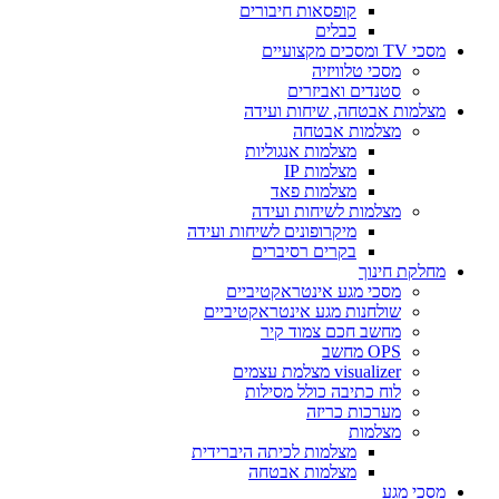
קופסאות חיבורים
כבלים
מסכי TV ומסכים מקצועיים
מסכי טלוויזיה
סטנדים ואביזרים
מצלמות אבטחה, שיחות ועידה
מצלמות אבטחה
מצלמות אנגוליות
מצלמות IP
מצלמות פאד
מצלמות לשיחות ועידה
מיקרופונים לשיחות ועידה
בקרים רסיברים
מחלקת חינוך
מסכי מגע אינטראקטיביים
שולחנות מגע אינטראקטיביים
מחשב חכם צמוד קיר
OPS מחשב
visualizer מצלמת עצמים
לוח כתיבה כולל מסילות
מערכות כריזה
מצלמות
מצלמות לכיתה היברידית
מצלמות אבטחה
מסכי מגע