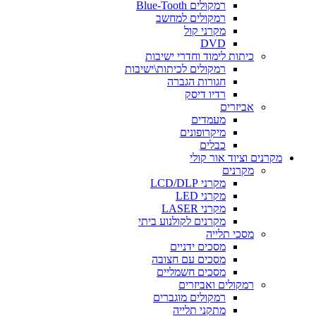
רמקולים Blue-Tooth
רמקולים למחשב
מקרני קול
DVD
כיתות לימוד וחדרי ישיבות
רמקולים לכיתות\ישיבות
חגורות הגברה
רדיו דיסק
אביזרים
מעמדים
מיקרופונים
כבלים
מקרנים וציוד אור קולי
מקרנים
מקרני LCD/DLP
מקרני LED
מקרני LASER
מקרנים לקולנוע ביתי
מסכי תלייה
מסכים ידניים
מסכים עם חצובה
מסכים חשמליים
רמקולים ואביזרים
רמקולים מוגברים
מתקני תלייה