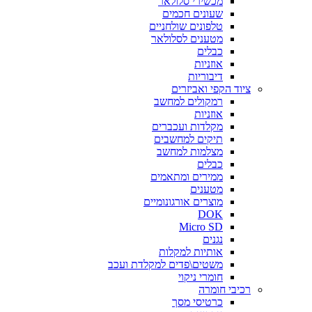
מכשירי סלולאר
שעונים חכמים
טלפונים שולחניים
מטענים לסלולאר
כבלים
אוזניות
דיבוריות
ציוד הקפי ואביזרים
רמקולים למחשב
אוזניות
מקלדות ועכברים
תיקים למחשבים
מצלמות למחשב
כבלים
ממירים ומתאמים
מטענים
מוצרים אורגונומיים
DOK
Micro SD
נגנים
אותיות למקלות
משטים\פדים למקלדת ועכב
חומרי ניקוי
רכיבי חומרה
כרטיסי מסך