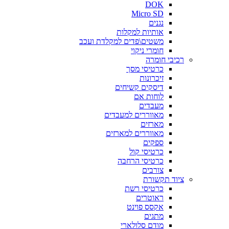
DOK
Micro SD
נגנים
אותיות למקלות
משטים\פדים למקלדת ועכב
חומרי ניקוי
רכיבי חומרה
כרטיסי מסך
זיכרונות
דיסקים קשיחים
לוחות אם
מעבדים
מאווררים למעבדים
מארזים
מאווררים למארזים
ספקים
כרטיסי קול
כרטיסי הרחבה
צורבים
ציוד תקשורת
כרטיסי רשת
ראוטרים
אקסס פוינט
מתגים
מודם סלולארי