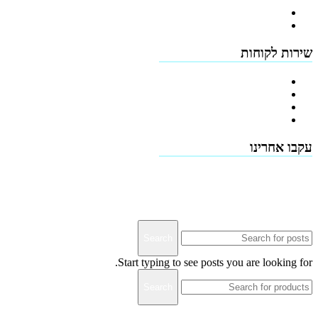
הרשמה
כתובות
שירות לקוחות
צור קשר
טפסים להורדה
תמיכה טכנית - שירות לקוחות
דרושים
עקבו אחרינו
Terms & Conditions
Privacy
Downloads
Search
Start typing to see posts you are looking for.
Search