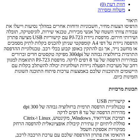
חוות דעת (0)
משלוח ומסירה
תיאור
הדפיסו הצעות מחיר, חשבוניות ודוחות אחרים במהלך נסיעות וייעלו את
עבודת צוותי השטח של אנשי מכירות, טכנאי שירות, לוגיסטיקה, תובלה
ושירותי חירום. מדפסת ניידת PJ-723 עם קישוריות USB מציעה פתרון
הדפסה ניידת על דפי A4 קומפקטי שניתן להכניס בקלות לתיק מסמכים
או מחשב נייד, אך גם להתקין באופן קבוע בכלי רכב. טכנולוגיית ההדפסה
התרמית ברזולוציה גבוהה של 300dpi מפיקה טקסטים חדים וברורים
במהירות הדפסה של עד 8 דפים לדקה. מדפסת PJ-723 התואמת למגוון
רחב של מערכות הפעלה ניידות ושולחניות יכולה להשתלב בקלות עם
היישומים והתוכנות שלכם באמצעות ערכות פיתוח התוכנה השונות
הזמינות כיום.
תכונות מרכזיות
קישוריות USB
טכנולוגיית הדפסה תרמית ברזולוציה גבוהה של 300 dpi
מהירות הדפסה של עד 8 דפים לדקה
תמיכת אנדרואיד, Windows, מקינטוש, Linux ו-Citrix
סוללת ליתיום יון עתירת קיבולת אופציונאלית להדפסה הרחק
ממקורות אספקת חשמל
התאימו את פתרון ההדפסה שלכם עם ערכת הרכבה לרכב,