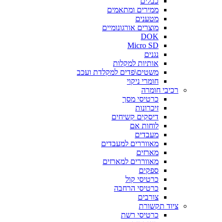
כבלים
ממירים ומתאמים
מטענים
מוצרים אורגונומיים
DOK
Micro SD
נגנים
אותיות למקלות
משטים\פדים למקלדת ועכב
חומרי ניקוי
רכיבי חומרה
כרטיסי מסך
זיכרונות
דיסקים קשיחים
לוחות אם
מעבדים
מאווררים למעבדים
מארזים
מאווררים למארזים
ספקים
כרטיסי קול
כרטיסי הרחבה
צורבים
ציוד תקשורת
כרטיסי רשת