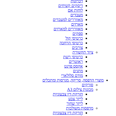
זיכרונות
דיסקים קשיחים
לוחות אם
מעבדים
מאווררים למעבדים
מארזים
מאווררים למארזים
ספקים
כרטיסי קול
כרטיסי הרחבה
צורבים
ציוד תקשורת
כרטיסי רשת
ראוטרים
אקסס פוינט
מתגים
מודם סלולארי
מוצרי הדפסה, סריקה, מגרסות ומתכלים
סורקים
מכונות צילום A3
הזרקת דיו צבעוניות
לייזר צבע
לייזר שחור
מדפסות משולבות
הזרקת דיו צבעוניות