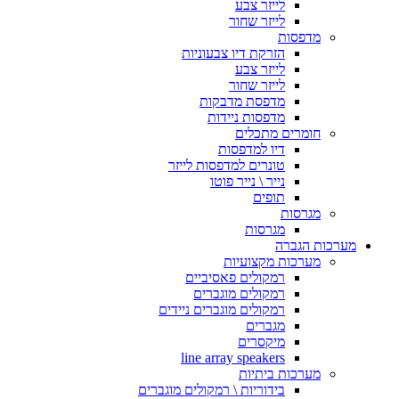
לייזר צבע
לייזר שחור
מדפסות
הזרקת דיו צבעוניות
לייזר צבע
לייזר שחור
מדפסת מדבקות
מדפסות ניידות
חומרים מתכלים
דיו למדפסות
טונרים למדפסות לייזר
נייר \ נייר פוטו
תופים
מגרסות
מגרסות
מערכות הגברה
מערכות מקצועיות
רמקולים פאסיביים
רמקולים מוגברים
רמקולים מוגברים ניידים
מגברים
מיקסרים
line array speakers
מערכות ביתיות
בידוריות \ רמקולים מוגברים