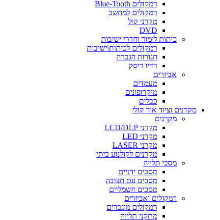
רמקולים Blue-Tooth
רמקולים למחשב
מקרני קול
DVD
כיתות לימוד וחדרי ישיבות
רמקולים לכיתות\ישיבות
חגורות הגברה
רדיו דיסק
אביזרים
מעמדים
מיקרופונים
כבלים
מקרנים וציוד אור קולי
מקרנים
מקרני LCD/DLP
מקרני LED
מקרני LASER
מקרנים לקולנוע ביתי
מסכי תלייה
מסכים ידניים
מסכים עם חצובה
מסכים חשמליים
רמקולים ואביזרים
רמקולים מוגברים
מתקני תלייה