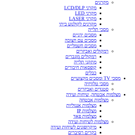
מקרנים
מקרני LCD/DLP
מקרני LED
מקרני LASER
מקרנים לקולנוע ביתי
מסכי תלייה
מסכים ידניים
מסכים עם חצובה
מסכים חשמליים
רמקולים ואביזרים
רמקולים מוגברים
מתקני תלייה
קופסאות חיבורים
כבלים
מסכי TV ומסכים מקצועיים
מסכי טלוויזיה
סטנדים ואביזרים
מצלמות אבטחה, שיחות ועידה
מצלמות אבטחה
מצלמות אנגוליות
מצלמות IP
מצלמות פאד
מצלמות לשיחות ועידה
מיקרופונים לשיחות ועידה
בקרים רסיברים