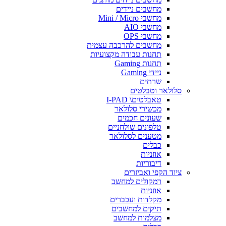
מחשבים ניידים
מחשבי Mini / Micro
מחשבי AIO
מחשבי OPS
מחשבים להרכבה עצמית
תחנות עבודה מקצועיות
תחנות Gaming
ניידי Gaming
שרתים
סלולאר וטבלטים
טאבלטים\ I-PAD
מכשירי סלולאר
שעונים חכמים
טלפונים שולחניים
מטענים לסלולאר
כבלים
אוזניות
דיבוריות
ציוד הקפי ואביזרים
רמקולים למחשב
אוזניות
מקלדות ועכברים
תיקים למחשבים
מצלמות למחשב