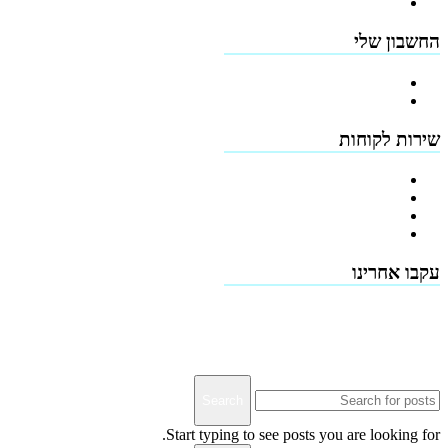
תקנון האתר
החשבון שלי
הרשמה
כתובות
שירות לקוחות
צור קשר
טפסים להורדה
תמיכה טכנית - שירות לקוחות
דרושים
עקבו אחרינו
Terms & Conditions
Privacy
Downloads
Search
Start typing to see posts you are looking for.