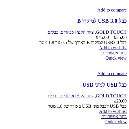
Add to compare
כבל USB 3.0 למיקרו B
GOLD TOUCH
,
ציוד הקפי ואביזרים
,
כבלים
טווח
₪
45.00
–
₪
35.00
מחירים:
כבל USB3.0 למיקרו B באורך של 0.5 עד 1.8 מטר
Add to wishlist
למוצר
עד
בחר אפשרויות
זה
Quick view
יש
מספר
סוגים.
Add to compare
ניתן
לבחור
כבל USB למיני USB
את
האפשרויות
GOLD TOUCH
,
ציוד הקפי ואביזרים
,
כבלים
בעמוד
₪
20.00
המוצר
כבל USB לכבל מיני USB באורך של 1.8 מטר
Add to wishlist
למוצר
בחר אפשרויות
זה
Quick view
יש