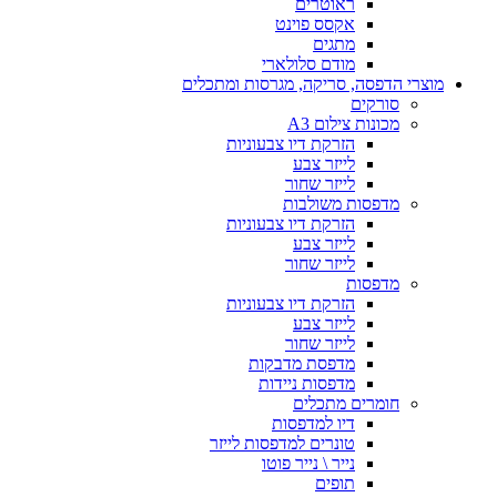
ראוטרים
אקסס פוינט
מתגים
מודם סלולארי
מוצרי הדפסה, סריקה, מגרסות ומתכלים
סורקים
מכונות צילום A3
הזרקת דיו צבעוניות
לייזר צבע
לייזר שחור
מדפסות משולבות
הזרקת דיו צבעוניות
לייזר צבע
לייזר שחור
מדפסות
הזרקת דיו צבעוניות
לייזר צבע
לייזר שחור
מדפסת מדבקות
מדפסות ניידות
חומרים מתכלים
דיו למדפסות
טונרים למדפסות לייזר
נייר \ נייר פוטו
תופים