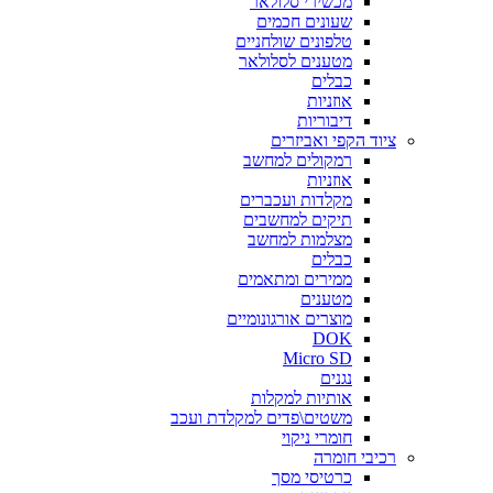
מכשירי סלולאר
שעונים חכמים
טלפונים שולחניים
מטענים לסלולאר
כבלים
אוזניות
דיבוריות
ציוד הקפי ואביזרים
רמקולים למחשב
אוזניות
מקלדות ועכברים
תיקים למחשבים
מצלמות למחשב
כבלים
ממירים ומתאמים
מטענים
מוצרים אורגונומיים
DOK
Micro SD
נגנים
אותיות למקלות
משטים\פדים למקלדת ועכב
חומרי ניקוי
רכיבי חומרה
כרטיסי מסך