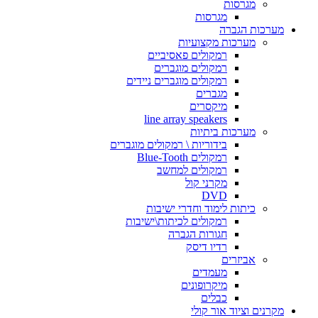
מגרסות
מגרסות
מערכות הגברה
מערכות מקצועיות
רמקולים פאסיביים
רמקולים מוגברים
רמקולים מוגברים ניידים
מגברים
מיקסרים
line array speakers
מערכות ביתיות
בידוריות \ רמקולים מוגברים
רמקולים Blue-Tooth
רמקולים למחשב
מקרני קול
DVD
כיתות לימוד וחדרי ישיבות
רמקולים לכיתות\ישיבות
חגורות הגברה
רדיו דיסק
אביזרים
מעמדים
מיקרופונים
כבלים
מקרנים וציוד אור קולי