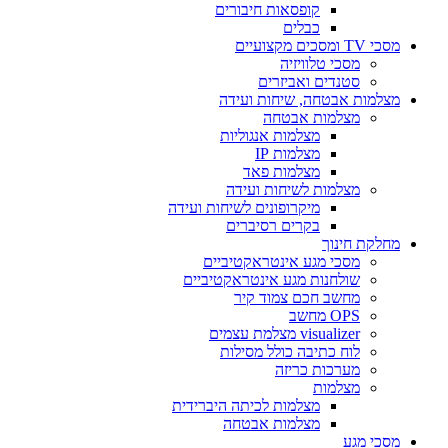
קופסאות חיבורים
כבלים
מסכי TV ומסכים מקצועיים
מסכי טלוויזיה
סטנדים ואביזרים
מצלמות אבטחה, שיחות ועידה
מצלמות אבטחה
מצלמות אנגוליות
מצלמות IP
מצלמות פאד
מצלמות לשיחות ועידה
מיקרופונים לשיחות ועידה
בקרים רסיברים
מחלקת חינוך
מסכי מגע אינטראקטיביים
שולחנות מגע אינטראקטיביים
מחשב חכם צמוד קיר
OPS מחשב
visualizer מצלמת עצמים
לוח כתיבה כולל מסילות
מערכות כריזה
מצלמות
מצלמות לכיתה היברידית
מצלמות אבטחה
מסכי מגע