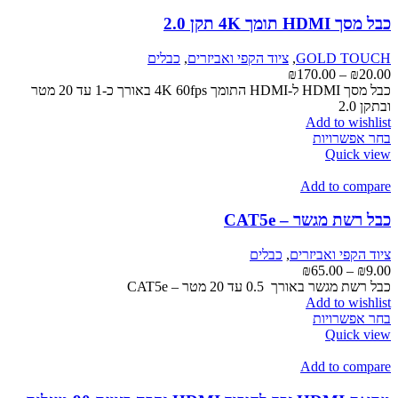
סוגים.
ניתן
כבל מסך HDMI תומך 4K תקן 2.0
לבחור
את
GOLD TOUCH
,
ציוד הקפי ואביזרים
,
כבלים
האפשרויות
טווח
₪
170.00
–
₪
20.00
בעמוד
מחירים:
כבל מסך HDMI ל-HDMI התומך 4K 60fps באורך כ-1 עד 20 מטר
המוצר
ובתקן 2.0
עד
Add to wishlist
למוצר
בחר אפשרויות
זה
Quick view
יש
מספר
Add to compare
סוגים.
ניתן
כבל רשת מגשר – CAT5e
לבחור
את
ציוד הקפי ואביזרים
,
כבלים
האפשרויות
טווח
₪
65.00
–
₪
9.00
בעמוד
מחירים:
כבל רשת מגשר באורך 0.5 עד 20 מטר – CAT5e
המוצר
Add to wishlist
עד
למוצר
בחר אפשרויות
זה
Quick view
יש
מספר
Add to compare
סוגים.
ניתן