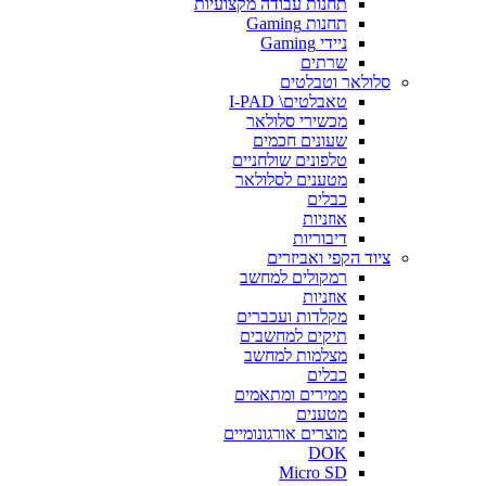
תחנות עבודה מקצועיות
תחנות Gaming
ניידי Gaming
שרתים
סלולאר וטבלטים
טאבלטים\ I-PAD
מכשירי סלולאר
שעונים חכמים
טלפונים שולחניים
מטענים לסלולאר
כבלים
אוזניות
דיבוריות
ציוד הקפי ואביזרים
רמקולים למחשב
אוזניות
מקלדות ועכברים
תיקים למחשבים
מצלמות למחשב
כבלים
ממירים ומתאמים
מטענים
מוצרים אורגונומיים
DOK
Micro SD