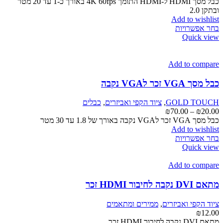
מחירים:
כבל מסך HDMI ל-HDMI התומך 4K 60fps באורך כ-1 עד 20 מטר
המוצר
ובתקן 2.0
עד
Add to wishlist
למוצר
בחר אפשרויות
זה
Quick view
יש
מספר
סוגים.
Add to compare
ניתן
לבחור
כבל מסך VGA זכר לVGA נקבה
את
האפשרויות
GOLD TOUCH
,
ציוד הקפי ואביזרים
,
כבלים
בעמוד
טווח
₪
70.00
–
₪
20.00
המוצר
מחירים:
כבל מסך VGA זכר לVGA נקבה באורך של 1.8 עד 30 מטר
Add to wishlist
למוצר
עד
בחר אפשרויות
זה
Quick view
יש
מספר
Add to compare
סוגים.
ניתן
מתאם DVI נקבה לחיבור HDMI זכר
לבחור
את
ציוד הקפי ואביזרים
,
ממירים ומתאמים
האפשרויות
₪
12.00
בעמוד
מתאם DVI נקבה לחיבור HDMI זכר