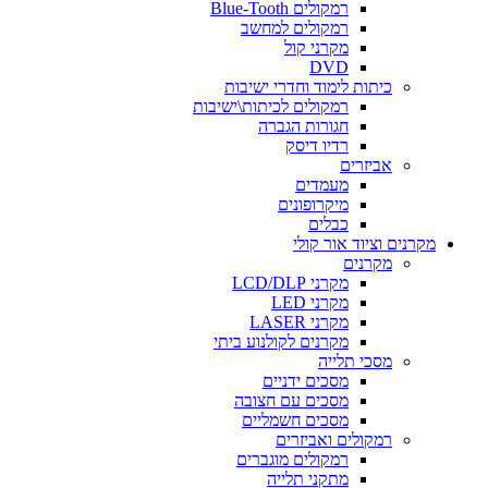
רמקולים Blue-Tooth
רמקולים למחשב
מקרני קול
DVD
כיתות לימוד וחדרי ישיבות
רמקולים לכיתות\ישיבות
חגורות הגברה
רדיו דיסק
אביזרים
מעמדים
מיקרופונים
כבלים
מקרנים וציוד אור קולי
מקרנים
מקרני LCD/DLP
מקרני LED
מקרני LASER
מקרנים לקולנוע ביתי
מסכי תלייה
מסכים ידניים
מסכים עם חצובה
מסכים חשמליים
רמקולים ואביזרים
רמקולים מוגברים
מתקני תלייה