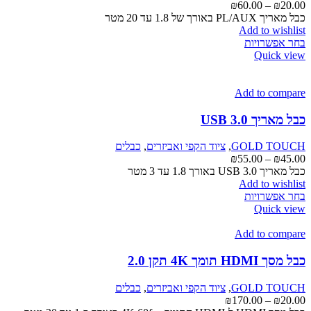
טווח
₪
60.00
–
₪
20.00
מחירים:
כבל מאריך PL/AUX באורך של 1.8 עד 20 מטר
Add to wishlist
למוצר
עד
בחר אפשרויות
זה
Quick view
יש
מספר
סוגים.
Add to compare
ניתן
לבחור
כבל מאריך USB 3.0
את
האפשרויות
GOLD TOUCH
,
ציוד הקפי ואביזרים
,
כבלים
בעמוד
טווח
₪
55.00
–
₪
45.00
המוצר
מחירים:
כבל מאריך USB 3.0 באורך 1.8 עד 3 מטר
Add to wishlist
למוצר
עד
בחר אפשרויות
זה
Quick view
יש
מספר
Add to compare
סוגים.
ניתן
כבל מסך HDMI תומך 4K תקן 2.0
לבחור
את
GOLD TOUCH
,
ציוד הקפי ואביזרים
,
כבלים
האפשרויות
טווח
₪
170.00
–
₪
20.00
בעמוד