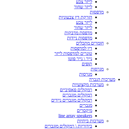
לייזר צבע
לייזר שחור
מדפסות
הזרקת דיו צבעוניות
לייזר צבע
לייזר שחור
מדפסת מדבקות
מדפסות ניידות
חומרים מתכלים
דיו למדפסות
טונרים למדפסות לייזר
נייר \ נייר פוטו
תופים
מגרסות
מגרסות
מערכות הגברה
מערכות מקצועיות
רמקולים פאסיביים
רמקולים מוגברים
רמקולים מוגברים ניידים
מגברים
מיקסרים
line array speakers
מערכות ביתיות
בידוריות \ רמקולים מוגברים