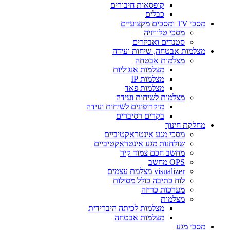
קופסאות חיבורים
כבלים
מסכי TV ומסכים מקצועיים
מסכי טלוויזיה
סטנדים ואביזרים
מצלמות אבטחה, שיחות ועידה
מצלמות אבטחה
מצלמות אנגוליות
מצלמות IP
מצלמות פאד
מצלמות לשיחות ועידה
מיקרופונים לשיחות ועידה
בקרים רסיברים
מחלקת חינוך
מסכי מגע אינטראקטיביים
שולחנות מגע אינטראקטיביים
מחשב חכם צמוד קיר
OPS מחשב
visualizer מצלמת עצמים
לוח כתיבה כולל מסילות
מערכות כריזה
מצלמות
מצלמות לכיתה היברידית
מצלמות אבטחה
מסכי מגע