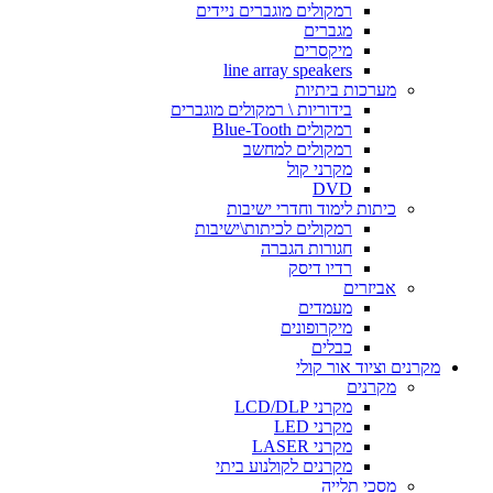
רמקולים מוגברים ניידים
מגברים
מיקסרים
line array speakers
מערכות ביתיות
בידוריות \ רמקולים מוגברים
רמקולים Blue-Tooth
רמקולים למחשב
מקרני קול
DVD
כיתות לימוד וחדרי ישיבות
רמקולים לכיתות\ישיבות
חגורות הגברה
רדיו דיסק
אביזרים
מעמדים
מיקרופונים
כבלים
מקרנים וציוד אור קולי
מקרנים
מקרני LCD/DLP
מקרני LED
מקרני LASER
מקרנים לקולנוע ביתי
מסכי תלייה