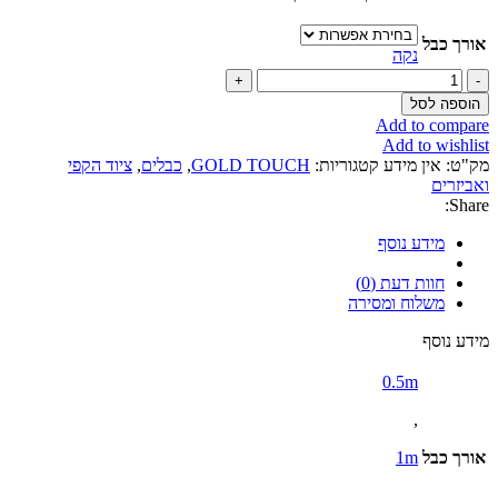
עד
אורך כבל
נקה
כמות
של
הוספה לסל
כבל
Add to compare
USB
Add to wishlist
3.0
מק"ט:
אין מידע
קטגוריות:
GOLD TOUCH
,
כבלים
,
ציוד הקפי
למיקרו
ואביזרים
B
Share:
מידע נוסף
חוות דעת (0)
משלוח ומסירה
מידע נוסף
0.5m
,
אורך כבל
1m
,