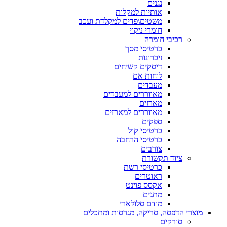
נגנים
אותיות למקלות
משטים\פדים למקלדת ועכב
חומרי ניקוי
רכיבי חומרה
כרטיסי מסך
זיכרונות
דיסקים קשיחים
לוחות אם
מעבדים
מאווררים למעבדים
מארזים
מאווררים למארזים
ספקים
כרטיסי קול
כרטיסי הרחבה
צורבים
ציוד תקשורת
כרטיסי רשת
ראוטרים
אקסס פוינט
מתגים
מודם סלולארי
מוצרי הדפסה, סריקה, מגרסות ומתכלים
סורקים