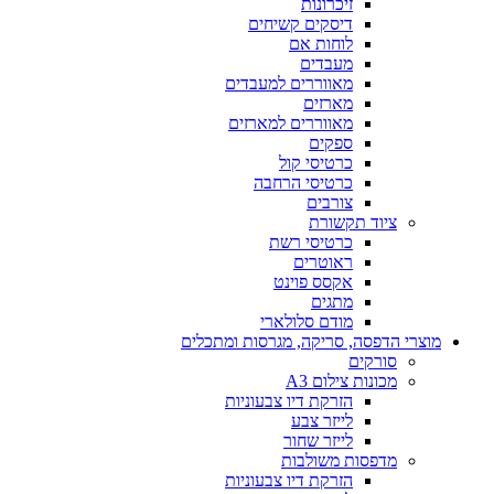
זיכרונות
דיסקים קשיחים
לוחות אם
מעבדים
מאווררים למעבדים
מארזים
מאווררים למארזים
ספקים
כרטיסי קול
כרטיסי הרחבה
צורבים
ציוד תקשורת
כרטיסי רשת
ראוטרים
אקסס פוינט
מתגים
מודם סלולארי
מוצרי הדפסה, סריקה, מגרסות ומתכלים
סורקים
מכונות צילום A3
הזרקת דיו צבעוניות
לייזר צבע
לייזר שחור
מדפסות משולבות
הזרקת דיו צבעוניות