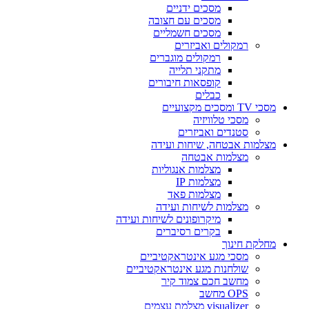
מסכים ידניים
מסכים עם חצובה
מסכים חשמליים
רמקולים ואביזרים
רמקולים מוגברים
מתקני תלייה
קופסאות חיבורים
כבלים
מסכי TV ומסכים מקצועיים
מסכי טלוויזיה
סטנדים ואביזרים
מצלמות אבטחה, שיחות ועידה
מצלמות אבטחה
מצלמות אנגוליות
מצלמות IP
מצלמות פאד
מצלמות לשיחות ועידה
מיקרופונים לשיחות ועידה
בקרים רסיברים
מחלקת חינוך
מסכי מגע אינטראקטיביים
שולחנות מגע אינטראקטיביים
מחשב חכם צמוד קיר
OPS מחשב
visualizer מצלמת עצמים