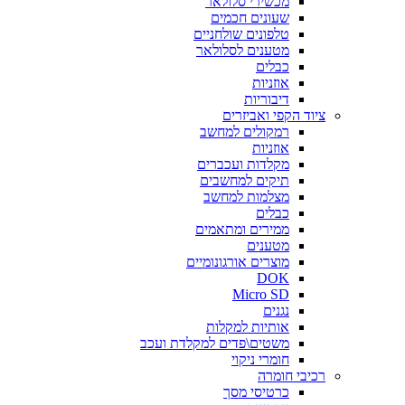
מכשירי סלולאר
שעונים חכמים
טלפונים שולחניים
מטענים לסלולאר
כבלים
אוזניות
דיבוריות
ציוד הקפי ואביזרים
רמקולים למחשב
אוזניות
מקלדות ועכברים
תיקים למחשבים
מצלמות למחשב
כבלים
ממירים ומתאמים
מטענים
מוצרים אורגונומיים
DOK
Micro SD
נגנים
אותיות למקלות
משטים\פדים למקלדת ועכב
חומרי ניקוי
רכיבי חומרה
כרטיסי מסך