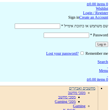
₪
0.00
items
0
Wishlist
Login / Register
Sign in
Create an Account
חובה
שם משתמש או כתובת אימייל
*
חובה
*
Password
Log in
Lost your password?
Remember me
Search
Menu
₪
0.00
items
0
מחשבים ואביזרים
מסכי מחשב
מסכי מחשב
מסכי Gaming
Gaming