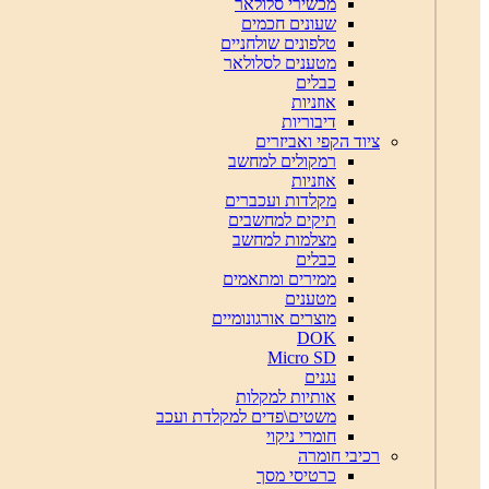
מכשירי סלולאר
שעונים חכמים
טלפונים שולחניים
מטענים לסלולאר
כבלים
אוזניות
דיבוריות
ציוד הקפי ואביזרים
רמקולים למחשב
אוזניות
מקלדות ועכברים
תיקים למחשבים
מצלמות למחשב
כבלים
ממירים ומתאמים
מטענים
מוצרים אורגונומיים
DOK
Micro SD
נגנים
אותיות למקלות
משטים\פדים למקלדת ועכב
חומרי ניקוי
רכיבי חומרה
כרטיסי מסך