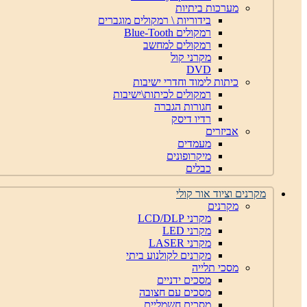
מערכות ביתיות
בידוריות \ רמקולים מוגברים
רמקולים Blue-Tooth
רמקולים למחשב
מקרני קול
DVD
כיתות לימוד וחדרי ישיבות
רמקולים לכיתות\ישיבות
חגורות הגברה
רדיו דיסק
אביזרים
מעמדים
מיקרופונים
כבלים
מקרנים וציוד אור קולי
מקרנים
מקרני LCD/DLP
מקרני LED
מקרני LASER
מקרנים לקולנוע ביתי
מסכי תלייה
מסכים ידניים
מסכים עם חצובה
מסכים חשמליים