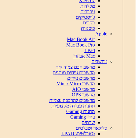
X-BOX
מקלדות
עכברים
ג'ויסטיקים
בקרים
כיסאות
Apple
Mac Book Air
Mac Book Pro
I-Pad
Mac אביזרי
מחשבים
מחשב חכם צמוד קיר
מחשבים נייחים מותגים
מחשבים ניידים
מחשבי Mini / Micro
מחשבי AIO
מחשבי OPS
מחשבים להרכבה עצמית
תחנות עבודה מקצועיות
תחנות Gaming
ניידי Gaming
שרתים
סלולאר וטבלטים
טאבלטים\ I-PAD