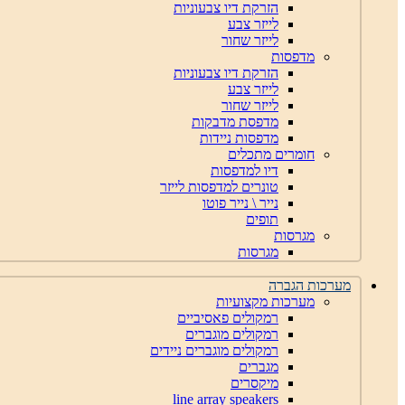
הזרקת דיו צבעוניות
לייזר צבע
לייזר שחור
מדפסות
הזרקת דיו צבעוניות
לייזר צבע
לייזר שחור
מדפסת מדבקות
מדפסות ניידות
חומרים מתכלים
דיו למדפסות
טונרים למדפסות לייזר
נייר \ נייר פוטו
תופים
מגרסות
מגרסות
מערכות הגברה
מערכות מקצועיות
רמקולים פאסיביים
רמקולים מוגברים
רמקולים מוגברים ניידים
מגברים
מיקסרים
line array speakers