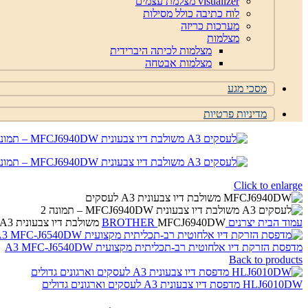
visualizer מצלמת עצמים
לוח כתיבה כולל מסילות
מערכות כריזה
מצלמות
מצלמות לכיתה היברידית
מצלמות אבטחה
מסכי מגע
מדיניות פרטיות
Click to enlarge
עמוד הבית
יצרנים
MFCJ6940DW משולבת דיו צבעונית A3 לעסקים
BROTHER
מדפסת הזרקת דיו אלחוטית רב-תכליתית מקצועית A3 MFC-J6540DW
Back to products
HLJ6010DW מדפסת דיו צבעונית A3 לעסקים וארגונים גדולים