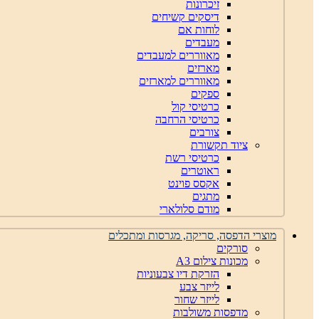
זיכרונות
דיסקים קשיחים
לוחות אם
מעבדים
מאווררים למעבדים
מארזים
מאווררים למארזים
ספקים
כרטיסי קול
כרטיסי הרחבה
צורבים
ציוד תקשורת
כרטיסי רשת
ראוטרים
אקסס פוינט
מתגים
מודם סלולארי
מוצרי הדפסה, סריקה, מגרסות ומתכלים
סורקים
מכונות צילום A3
הזרקת דיו צבעוניות
לייזר צבע
לייזר שחור
מדפסות משולבות