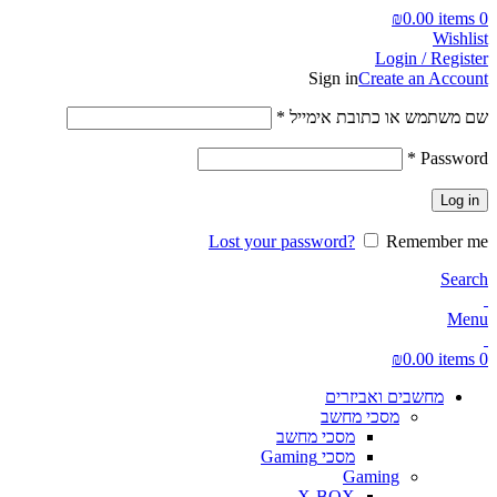
₪
0.00
W
Login / R
Sign in
Create an 
חובה
מש או כתובת אימייל
*
חובה
*
Pa
Lost your password?
Remem
₪
0.00
חשבים ואביזרים
מסכי מחשב
מסכי מחשב
מסכי Gaming
Gaming
X-BOX