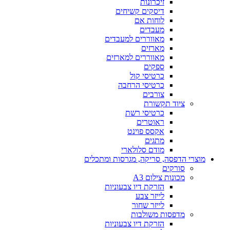
זיכרונות
דיסקים קשיחים
לוחות אם
מעבדים
מאווררים למעבדים
מארזים
מאווררים למארזים
ספקים
כרטיסי קול
כרטיסי הרחבה
צורבים
ציוד תקשורת
כרטיסי רשת
ראוטרים
אקסס פוינט
מתגים
מודם סלולארי
וצרי הדפסה, סריקה, מגרסות ומתכלים
סורקים
מכונות צילום A3
הזרקת דיו צבעוניות
לייזר צבע
לייזר שחור
מדפסות משולבות
הזרקת דיו צבעוניות