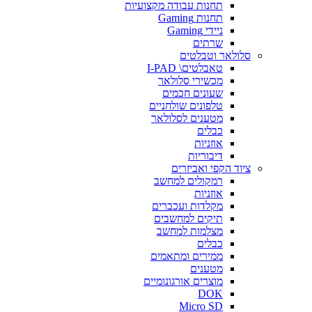
תחנות עבודה מקצועיות
תחנות Gaming
ניידי Gaming
שרתים
סלולאר וטבלטים
טאבלטים\ I-PAD
מכשירי סלולאר
שעונים חכמים
טלפונים שולחניים
מטענים לסלולאר
כבלים
אוזניות
דיבוריות
ציוד הקפי ואביזרים
רמקולים למחשב
אוזניות
מקלדות ועכברים
תיקים למחשבים
מצלמות למחשב
כבלים
ממירים ומתאמים
מטענים
מוצרים אורגונומיים
DOK
Micro SD