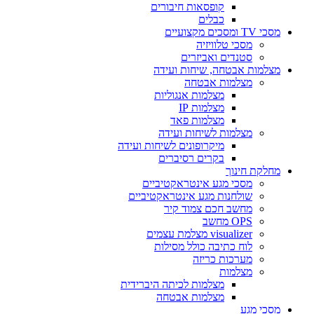
קופסאות חיבורים
כבלים
י TV ומסכים מקצועיים
מסכי טלוויזיה
סטנדים ואביזרים
צלמות אבטחה, שיחות ועידה
מצלמות אבטחה
מצלמות אנגוליות
מצלמות IP
מצלמות פאד
מצלמות לשיחות ועידה
מיקרופונים לשיחות ועידה
בקרים רסיברים
חלקת חינוך
מסכי מגע אינטראקטיביים
שולחנות מגע אינטראקטיביים
מחשב חכם צמוד קיר
OPS מחשב
visualizer מצלמת עצמים
לוח כתיבה כולל מסילות
מערכות כריזה
מצלמות
מצלמות לכיתה היברידית
מצלמות אבטחה
סכי מגע