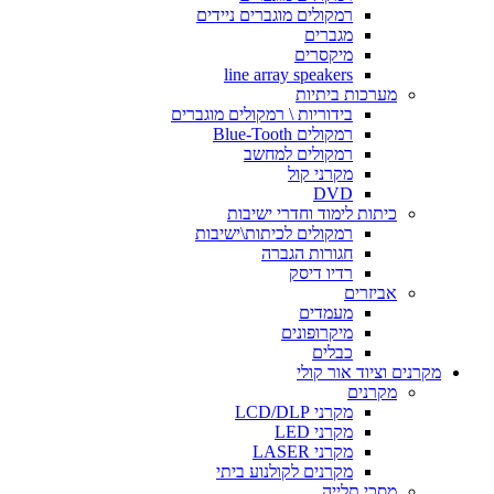
רמקולים מוגברים ניידים
מגברים
מיקסרים
line array speakers
מערכות ביתיות
בידוריות \ רמקולים מוגברים
רמקולים Blue-Tooth
רמקולים למחשב
מקרני קול
DVD
כיתות לימוד וחדרי ישיבות
רמקולים לכיתות\ישיבות
חגורות הגברה
רדיו דיסק
אביזרים
מעמדים
מיקרופונים
כבלים
קרנים וציוד אור קולי
מקרנים
מקרני LCD/DLP
מקרני LED
מקרני LASER
מקרנים לקולנוע ביתי
מסכי תלייה