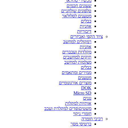
מכשירי סלולאר
שעונים חכמים
טלפונים שולחניים
מטענים לסלולאר
כבלים
אוזניות
דיבוריות
ציוד הקפי ואביזרים
רמקולים למחשב
אוזניות
מקלדות ועכברים
תיקים למחשבים
מצלמות למחשב
כבלים
ממירים ומתאמים
מטענים
מוצרים אורגונומיים
DOK
Micro SD
נגנים
אותיות למקלות
משטים\פדים למקלדת ועכב
חומרי ניקוי
רכיבי חומרה
כרטיסי מסך