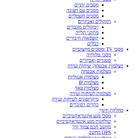
מסכים ידניים
מסכים עם חצובה
מסכים חשמליים
רמקולים ואביזרים
רמקולים מוגברים
מתקני תלייה
קופסאות חיבורים
כבלים
י TV ומסכים מקצועיים
מסכי טלוויזיה
סטנדים ואביזרים
צלמות אבטחה, שיחות ועידה
מצלמות אבטחה
מצלמות אנגוליות
מצלמות IP
מצלמות פאד
מצלמות לשיחות ועידה
מיקרופונים לשיחות ועידה
בקרים רסיברים
חלקת חינוך
מסכי מגע אינטראקטיביים
שולחנות מגע אינטראקטיביים
מחשב חכם צמוד קיר
OPS מחשב
visualizer מצלמת עצמים