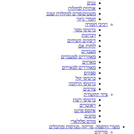
נגנים
אותיות למקלות
משטים\פדים למקלדת ועכב
חומרי ניקוי
רכיבי חומרה
כרטיסי מסך
זיכרונות
דיסקים קשיחים
לוחות אם
מעבדים
מאווררים למעבדים
מארזים
מאווררים למארזים
ספקים
כרטיסי קול
כרטיסי הרחבה
צורבים
ציוד תקשורת
כרטיסי רשת
ראוטרים
אקסס פוינט
מתגים
מודם סלולארי
וצרי הדפסה, סריקה, מגרסות ומתכלים
סורקים