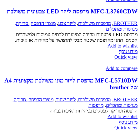
מדפסת לייזר LED צבעונית משולבת
BRO
,
מדפסות משולבות
,
לייזר צבע
,
מוצרי הדפסה, סריקה,
 ומתכלים
מדפסת LED צבעונית מהירה המיועדת לבתים עמוסים ולמשרדים
תהנו מהדפסה שקטה מבלי להתפשר על מהירות או איכות.
Add to w
סף
Quic
Add to c
MFC-L5710DW מדפסת לייזר מונו משולבת מקצועית A4
BRO
,
מדפסות משולבות
,
לייזר שחור
,
מוצרי הדפסה, סריקה,
 ומתכלים
,
מדפסות
סריקה לעסקים במהירות ואיכות גבוהה
Add to w
סף
Quic