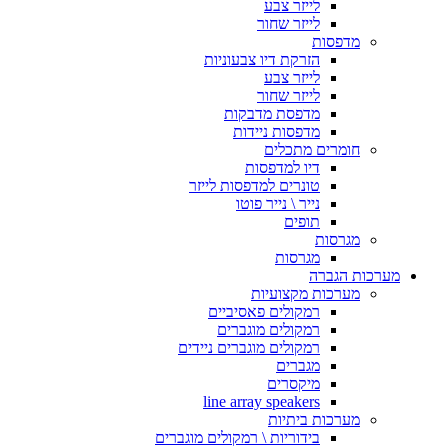
לייזר צבע
לייזר שחור
מדפסות
הזרקת דיו צבעוניות
לייזר צבע
לייזר שחור
מדפסת מדבקות
מדפסות ניידות
חומרים מתכלים
דיו למדפסות
טונרים למדפסות לייזר
נייר \ נייר פוטו
תופים
מגרסות
מגרסות
ערכות הגברה
מערכות מקצועיות
רמקולים פאסיביים
רמקולים מוגברים
רמקולים מוגברים ניידים
מגברים
מיקסרים
line array speakers
מערכות ביתיות
בידוריות \ רמקולים מוגברים