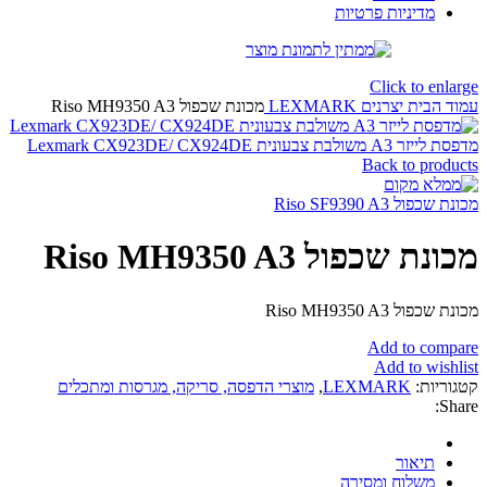
דיניות פרטיות
Click to 
בית
יצרנים
LEXMARK
מכונת שכפול Riso MH9350 A3
Lexmark CX923DE/ CX924DE
Back to p
Riso SF9390 
כפול Riso MH9350 A3
Riso MH9350 
Add to c
Add to w
ת:
LEXMARK
,
מוצרי הדפסה, סריקה, מגרסות ומתכלים
יאור
שלוח ומסירה