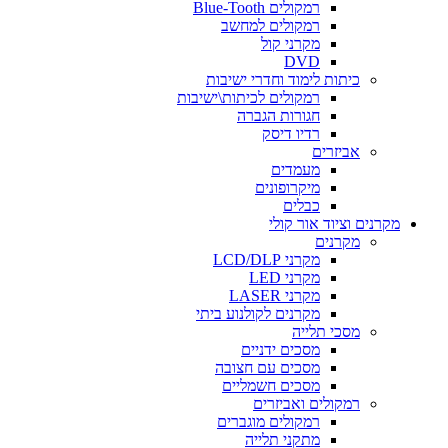
רמקולים Blue-Tooth
רמקולים למחשב
מקרני קול
DVD
כיתות לימוד וחדרי ישיבות
רמקולים לכיתות\ישיבות
חגורות הגברה
רדיו דיסק
אביזרים
מעמדים
מיקרופונים
כבלים
קרנים וציוד אור קולי
מקרנים
מקרני LCD/DLP
מקרני LED
מקרני LASER
מקרנים לקולנוע ביתי
מסכי תלייה
מסכים ידניים
מסכים עם חצובה
מסכים חשמליים
רמקולים ואביזרים
רמקולים מוגברים
מתקני תלייה