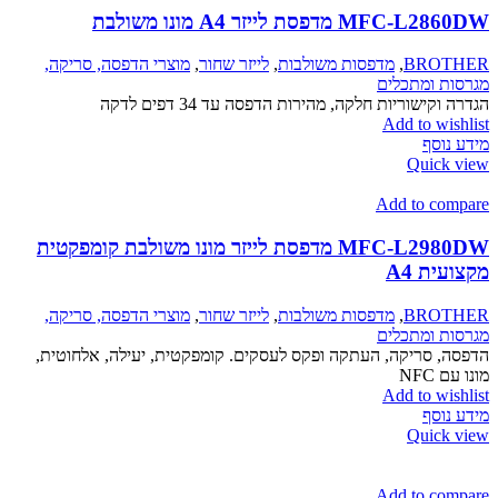
דפסת לייזר A4 מונו משולבת
BRO
,
מדפסות משולבות
,
לייזר שחור
,
מוצרי הדפסה, סריקה,
 ומתכלים
שוריות חלקה, מהירות הדפסה עד 34 דפים לדקה
Add to w
סף
Quic
Add to c
MFC-L2980DW מדפסת לייזר מונו משולבת קומפקטית
 A4
BRO
,
מדפסות משולבות
,
לייזר שחור
,
מוצרי הדפסה, סריקה,
 ומתכלים
סריקה, העתקה ופקס לעסקים. קומפקטית, יעילה, אלחוטית,
N
Add to w
סף
Quic
Add to c