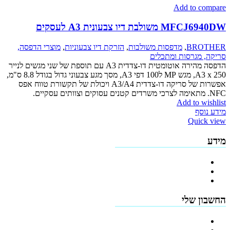
Add to c
לבת דיו צבעונית A3 לעסקים
BRO
,
מדפסות משולבות
,
הזרקת דיו צבעוניות
,
מוצרי הדפסה,
מגרסות ומתכלים
הדפסה מהירה אוטומטית דו-צדדית A3 עם תוספת של שני מגשים לנייר
A3 x 250, מגש MP ל100 דפי A3, מסך מגע צבעוני גדול בגודל 8.8 ס"מ,
אפשרות של סריקה דו-צדדית A3/A4 ויכולת של תקשורת טווח אפס
Add to w
סף
Quic
רופיל החברה
דיניות החזרים
קנון האתר
ן שלי
רשמה