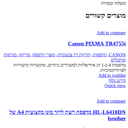
ומסירה
ים קשורים
Add to c
Canon PIXMA TR
C
,
מדפסות
,
הזרקת דיו צבעוניות
,
מוצרי הדפסה, סריקה, מגרסות
ם
מדפסות 4 ב-1 הן אידיאליות למשרדים ביתיים, ומקשרות קישוריות
טיביות.
Add to w
סף
Quic
Add to c
HL-L6410DN מדפסת רשת לייזר מונו מקצועית A4 של
br