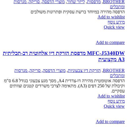
BRO
,
מדפסות
,
לייזר שחור
,
מוצרי הדפסה, סריקה, מגרסות
ם
מהירה במיוחד ברשת עסקית ופתרונות משולבים
Add to w
סף
Quic
Add to c
MFC-J5340DW מדפסת הזרקת דיו אלחוטית רב-תכליתית
BRO
,
הזרקת דיו צבעוניות
,
מוצרי הדפסה, סריקה, מגרסות
ם
הדפסה אוטומטית מהירה דו-צדדית A4, מסך מגע צבעוני בגודל 6.8 ס"מ
וקיבולת של 250 דפים (A3). מתאימה לצרכי משרדים קטנים וצוותים
Add to w
סף
Quic
Add to c