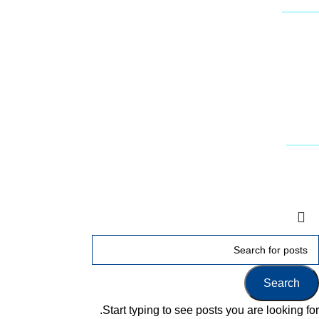
שירות לקוחות
צור קשר
טפסים להורדה
תמיכה טכנית - שירות לקוחות
דרושים
עקבו אחרינו
Terms & Conditions
Privacy
Downloads
Search
Start typing to see posts you are looking for.