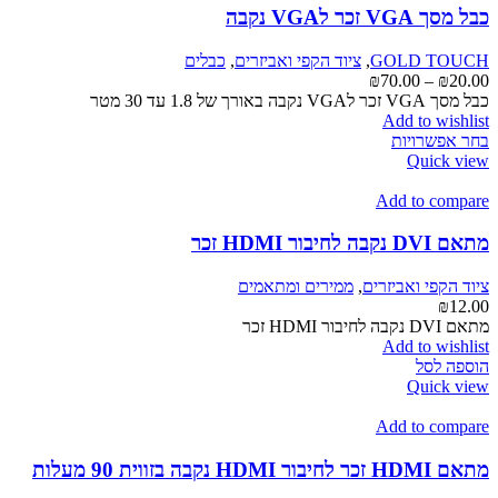
לבחור
כבל מסך VGA זכר לVGA נקבה
את
האפשרויות
GOLD TOUCH
,
ציוד הקפי ואביזרים
,
כבלים
בעמוד
טווח
₪
70.00
–
₪
20.00
המוצר
מחירים:
כבל מסך VGA זכר לVGA נקבה באורך של 1.8 עד 30 מטר
Add to wishlist
למוצר
עד
בחר אפשרויות
זה
Quick view
יש
מספר
Add to compare
סוגים.
ניתן
מתאם DVI נקבה לחיבור HDMI זכר
לבחור
את
ציוד הקפי ואביזרים
,
ממירים ומתאמים
האפשרויות
₪
12.00
בעמוד
מתאם DVI נקבה לחיבור HDMI זכר
המוצר
Add to wishlist
הוספה לסל
Quick view
Add to compare
מתאם HDMI זכר לחיבור HDMI נקבה בזווית 90 מעלות