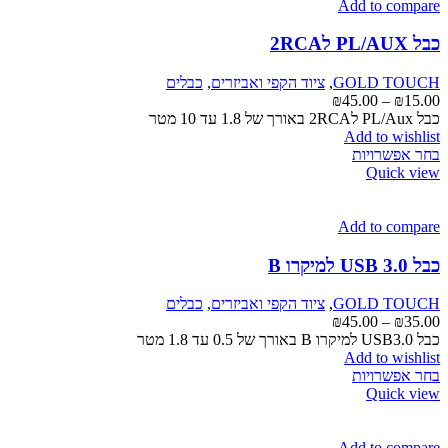
Add to compare
כבל PL/AUX ל2RCA
GOLD TOUCH
,
ציוד הקפי ואביזרים
,
כבלים
טווח
₪
45.00
–
₪
15.00
מחירים:
כבל PL/Aux ל2RCA באורך של 1.8 עד 10 מטר
Add to wishlist
למוצר
עד
בחר אפשרויות
זה
Quick view
יש
מספר
סוגים.
Add to compare
ניתן
לבחור
כבל USB 3.0 למיקרו B
את
האפשרויות
GOLD TOUCH
,
ציוד הקפי ואביזרים
,
כבלים
בעמוד
טווח
₪
45.00
–
₪
35.00
המוצר
מחירים:
כבל USB3.0 למיקרו B באורך של 0.5 עד 1.8 מטר
Add to wishlist
למוצר
עד
בחר אפשרויות
זה
Quick view
יש
מספר
סוגים.
Add to compare