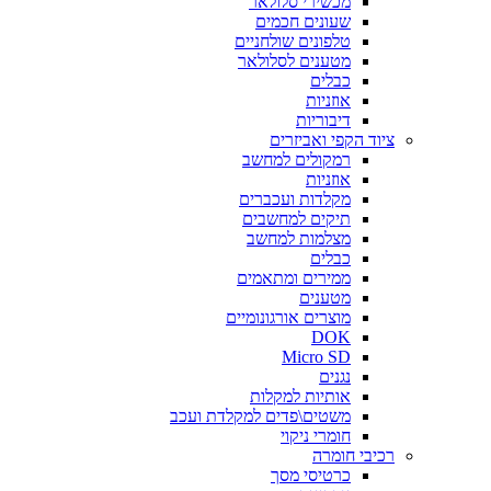
מכשירי סלולאר
שעונים חכמים
טלפונים שולחניים
מטענים לסלולאר
כבלים
אוזניות
דיבוריות
ציוד הקפי ואביזרים
רמקולים למחשב
אוזניות
מקלדות ועכברים
תיקים למחשבים
מצלמות למחשב
כבלים
ממירים ומתאמים
מטענים
מוצרים אורגונומיים
DOK
Micro SD
נגנים
אותיות למקלות
משטים\פדים למקלדת ועכב
חומרי ניקוי
רכיבי חומרה
כרטיסי מסך