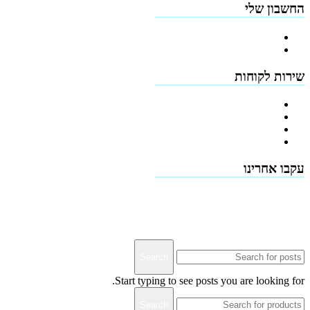
החשבון שלי
הרשמה
כתובות
שירות לקוחות
צור קשר
טפסים להורדה
תמיכה טכנית - שירות לקוחות
דרושים
עקבו אחרינו
Terms & Conditions
Privacy
Downloads
Search
Start typing to see posts you are looking for.
Search