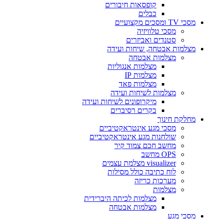
קופסאות חיבורים
כבלים
מסכי TV ומסכים מקצועיים
מסכי טלוויזיה
סטנדים ואביזרים
מצלמות אבטחה, שיחות ועידה
מצלמות אבטחה
מצלמות אנגוליות
מצלמות IP
מצלמות פאד
מצלמות לשיחות ועידה
מיקרופונים לשיחות ועידה
בקרים רסיברים
מחלקת חינוך
מסכי מגע אינטראקטיביים
שולחנות מגע אינטראקטיביים
מחשב חכם צמוד קיר
OPS מחשב
visualizer מצלמת עצמים
לוח כתיבה כולל מסילות
מערכות כריזה
מצלמות
מצלמות לכיתה היברידית
מצלמות אבטחה
מסכי מגע