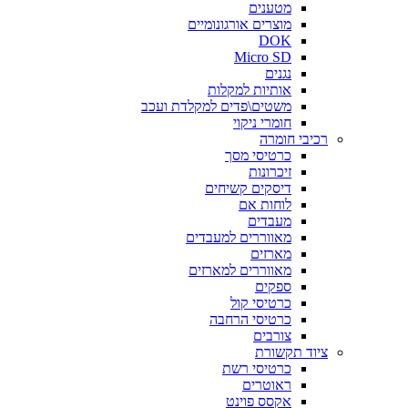
מטענים
מוצרים אורגונומיים
DOK
Micro SD
נגנים
אותיות למקלות
משטים\פדים למקלדת ועכב
חומרי ניקוי
רכיבי חומרה
כרטיסי מסך
זיכרונות
דיסקים קשיחים
לוחות אם
מעבדים
מאווררים למעבדים
מארזים
מאווררים למארזים
ספקים
כרטיסי קול
כרטיסי הרחבה
צורבים
ציוד תקשורת
כרטיסי רשת
ראוטרים
אקסס פוינט