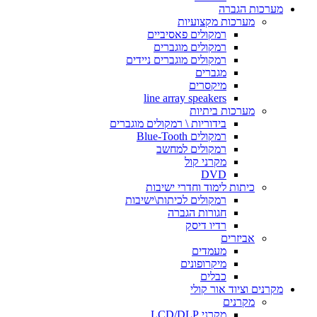
מערכות הגברה
מערכות מקצועיות
רמקולים פאסיביים
רמקולים מוגברים
רמקולים מוגברים ניידים
מגברים
מיקסרים
line array speakers
מערכות ביתיות
בידוריות \ רמקולים מוגברים
רמקולים Blue-Tooth
רמקולים למחשב
מקרני קול
DVD
כיתות לימוד וחדרי ישיבות
רמקולים לכיתות\ישיבות
חגורות הגברה
רדיו דיסק
אביזרים
מעמדים
מיקרופונים
כבלים
מקרנים וציוד אור קולי
מקרנים
מקרני LCD/DLP