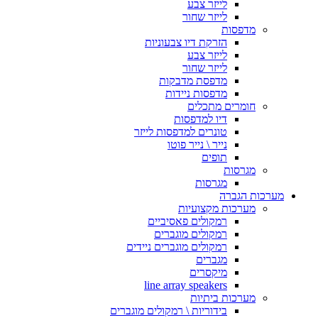
לייזר צבע
לייזר שחור
מדפסות
הזרקת דיו צבעוניות
לייזר צבע
לייזר שחור
מדפסת מדבקות
מדפסות ניידות
חומרים מתכלים
דיו למדפסות
טונרים למדפסות לייזר
נייר \ נייר פוטו
תופים
מגרסות
מגרסות
מערכות הגברה
מערכות מקצועיות
רמקולים פאסיביים
רמקולים מוגברים
רמקולים מוגברים ניידים
מגברים
מיקסרים
line array speakers
מערכות ביתיות
בידוריות \ רמקולים מוגברים