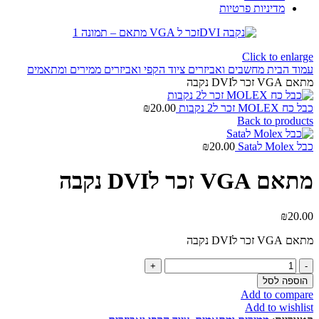
מדיניות פרטיות
Click to enlarge
עמוד הבית
מחשבים ואביזרים
ציוד הקפי ואביזרים
ממירים ומתאמים
מתאם VGA זכר לDVI נקבה
כבל כח MOLEX זכר ל2 נקבות
20.00
₪
Back to products
כבל Molex לSata
20.00
₪
מתאם VGA זכר לDVI נקבה
₪
20.00
מתאם VGA זכר לDVI נקבה
כמות
של
הוספה לסל
מתאם
Add to compare
VGA
Add to wishlist
זכר