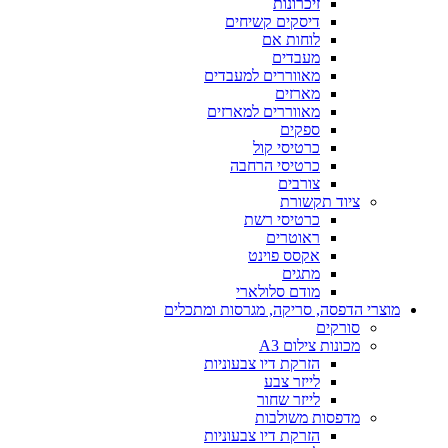
זיכרונות
דיסקים קשיחים
לוחות אם
מעבדים
מאווררים למעבדים
מארזים
מאווררים למארזים
ספקים
כרטיסי קול
כרטיסי הרחבה
צורבים
ציוד תקשורת
כרטיסי רשת
ראוטרים
אקסס פוינט
מתגים
מודם סלולארי
מוצרי הדפסה, סריקה, מגרסות ומתכלים
סורקים
מכונות צילום A3
הזרקת דיו צבעוניות
לייזר צבע
לייזר שחור
מדפסות משולבות
הזרקת דיו צבעוניות