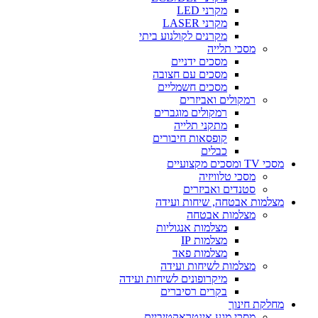
מקרני LED
מקרני LASER
מקרנים לקולנוע ביתי
מסכי תלייה
מסכים ידניים
מסכים עם חצובה
מסכים חשמליים
רמקולים ואביזרים
רמקולים מוגברים
מתקני תלייה
קופסאות חיבורים
כבלים
מסכי TV ומסכים מקצועיים
מסכי טלוויזיה
סטנדים ואביזרים
מצלמות אבטחה, שיחות ועידה
מצלמות אבטחה
מצלמות אנגוליות
מצלמות IP
מצלמות פאד
מצלמות לשיחות ועידה
מיקרופונים לשיחות ועידה
בקרים רסיברים
מחלקת חינוך
מסכי מגע אינטראקטיביים