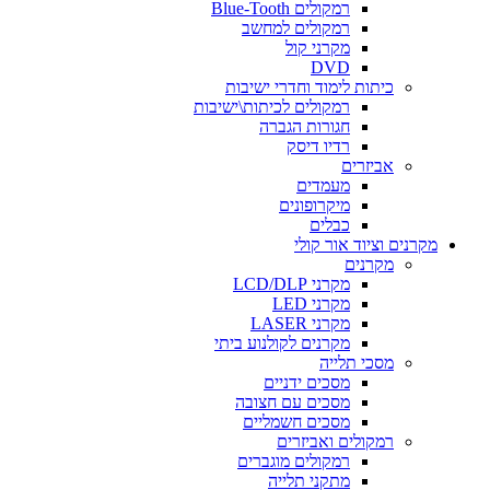
רמקולים Blue-Tooth
רמקולים למחשב
מקרני קול
DVD
כיתות לימוד וחדרי ישיבות
רמקולים לכיתות\ישיבות
חגורות הגברה
רדיו דיסק
אביזרים
מעמדים
מיקרופונים
כבלים
מקרנים וציוד אור קולי
מקרנים
מקרני LCD/DLP
מקרני LED
מקרני LASER
מקרנים לקולנוע ביתי
מסכי תלייה
מסכים ידניים
מסכים עם חצובה
מסכים חשמליים
רמקולים ואביזרים
רמקולים מוגברים
מתקני תלייה