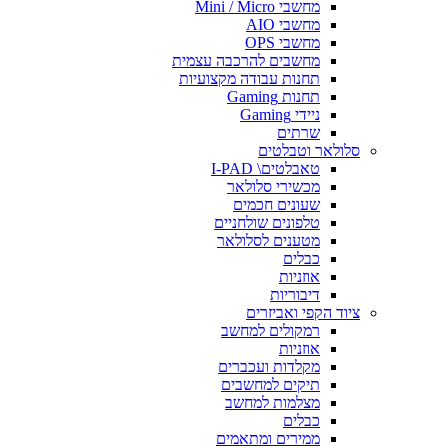
מחשבי Mini / Micro
מחשבי AIO
מחשבי OPS
מחשבים להרכבה עצמית
תחנות עבודה מקצועיות
תחנות Gaming
ניידי Gaming
שרתים
סלולאר וטבלטים
טאבלטים\ I-PAD
מכשירי סלולאר
שעונים חכמים
טלפונים שולחניים
מטענים לסלולאר
כבלים
אוזניות
דיבוריות
ציוד הקפי ואביזרים
רמקולים למחשב
אוזניות
מקלדות ועכברים
תיקים למחשבים
מצלמות למחשב
כבלים
ממירים ומתאמים