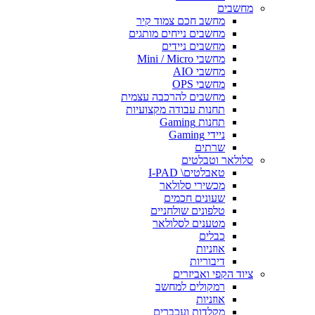
מחשבים
מחשב חכם צמוד קיר
מחשבים נייחים מותגים
מחשבים ניידים
מחשבי Mini / Micro
מחשבי AIO
מחשבי OPS
מחשבים להרכבה עצמית
תחנות עבודה מקצועיות
תחנות Gaming
ניידי Gaming
שרתים
סלולאר וטבלטים
טאבלטים\ I-PAD
מכשירי סלולאר
שעונים חכמים
טלפונים שולחניים
מטענים לסלולאר
כבלים
אוזניות
דיבוריות
ציוד הקפי ואביזרים
רמקולים למחשב
אוזניות
מקלדות ועכברים