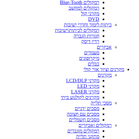
רמקולים Blue-Tooth
רמקולים למחשב
מקרני קול
DVD
כיתות לימוד וחדרי ישיבות
רמקולים לכיתות\ישיבות
חגורות הגברה
רדיו דיסק
אביזרים
מעמדים
מיקרופונים
כבלים
מקרנים וציוד אור קולי
מקרנים
מקרני LCD/DLP
מקרני LED
מקרני LASER
מקרנים לקולנוע ביתי
מסכי תלייה
מסכים ידניים
מסכים עם חצובה
מסכים חשמליים
רמקולים ואביזרים
רמקולים מוגברים
מתקני תלייה