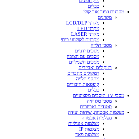
מיקרופונים
כבלים
מקרנים וציוד אור קולי
מקרנים
מקרני LCD/DLP
מקרני LED
מקרני LASER
מקרנים לקולנוע ביתי
מסכי תלייה
מסכים ידניים
מסכים עם חצובה
מסכים חשמליים
רמקולים ואביזרים
רמקולים מוגברים
מתקני תלייה
קופסאות חיבורים
כבלים
מסכי TV ומסכים מקצועיים
מסכי טלוויזיה
סטנדים ואביזרים
מצלמות אבטחה, שיחות ועידה
מצלמות אבטחה
מצלמות אנגוליות
מצלמות IP
מצלמות פאד