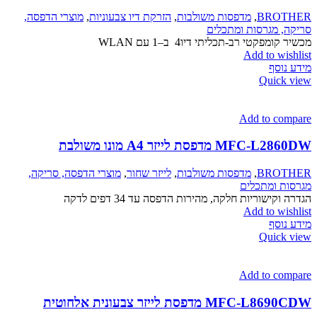
BROTHER
,
מדפסות משולבות
,
הזרקת דיו צבעוניות
,
מוצרי הדפסה,
סריקה, מגרסות ומתכלים
מכשיר קומפקטי רב-תכליתי דיו‎ 4 ב–1 עם WLAN
Add to wishlist
מידע נוסף
Quick view
Add to compare
MFC-L2860DW מדפסת לייזר A4 מונו משולבת
BROTHER
,
מדפסות משולבות
,
לייזר שחור
,
מוצרי הדפסה, סריקה,
מגרסות ומתכלים
הגדרה וקישוריות חלקה, מהירות הדפסה עד 34 דפים לדקה
Add to wishlist
מידע נוסף
Quick view
Add to compare
MFC-L8690CDW מדפסת לייזר צבעונית אלחוטית