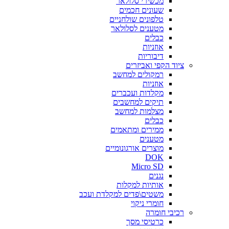
מכשירי סלולאר
שעונים חכמים
טלפונים שולחניים
מטענים לסלולאר
כבלים
אוזניות
דיבוריות
ציוד הקפי ואביזרים
רמקולים למחשב
אוזניות
מקלדות ועכברים
תיקים למחשבים
מצלמות למחשב
כבלים
ממירים ומתאמים
מטענים
מוצרים אורגונומיים
DOK
Micro SD
נגנים
אותיות למקלות
משטים\פדים למקלדת ועכב
חומרי ניקוי
רכיבי חומרה
כרטיסי מסך