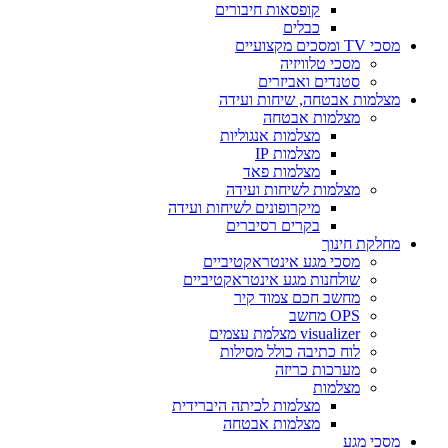
קופסאות חיבורים
כבלים
מסכי TV ומסכים מקצועיים
מסכי טלוויזיה
סטנדים ואביזרים
מצלמות אבטחה, שיחות ועידה
מצלמות אבטחה
מצלמות אנגוליות
מצלמות IP
מצלמות פאד
מצלמות לשיחות ועידה
מיקרופונים לשיחות ועידה
בקרים רסיברים
מחלקת חינוך
מסכי מגע אינטראקטיביים
שולחנות מגע אינטראקטיביים
מחשב חכם צמוד קיר
OPS מחשב
visualizer מצלמת עצמים
לוח כתיבה כולל מסילות
מערכות כריזה
מצלמות
מצלמות לכיתה היברידית
מצלמות אבטחה
מסכי מגע