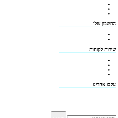
פרופיל החברה
מדיניות החזרים
תקנון האתר
החשבון שלי
הרשמה
כתובות
שירות לקוחות
צור קשר
טפסים להורדה
תמיכה טכנית - שירות לקוחות
דרושים
עקבו אחרינו
Terms & Conditions
Privacy
Downloads