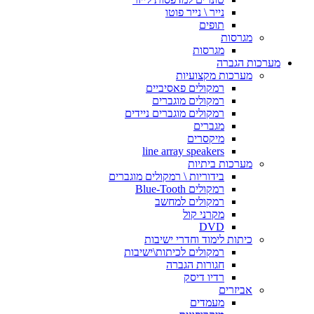
נייר \ נייר פוטו
תופים
מגרסות
מגרסות
מערכות הגברה
מערכות מקצועיות
רמקולים פאסיביים
רמקולים מוגברים
רמקולים מוגברים ניידים
מגברים
מיקסרים
line array speakers
מערכות ביתיות
בידוריות \ רמקולים מוגברים
רמקולים Blue-Tooth
רמקולים למחשב
מקרני קול
DVD
כיתות לימוד וחדרי ישיבות
רמקולים לכיתות\ישיבות
חגורות הגברה
רדיו דיסק
אביזרים
מעמדים