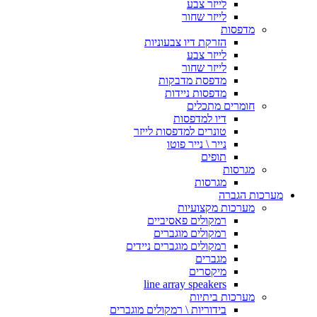
לייזר צבע
לייזר שחור
מדפסות
הזרקת דיו צבעוניות
לייזר צבע
לייזר שחור
מדפסת מדבקות
מדפסות ניידות
חומרים מתכלים
דיו למדפסות
טונרים למדפסות לייזר
נייר \ נייר פוטו
תופים
מגרסות
מגרסות
מערכות הגברה
מערכות מקצועיות
רמקולים פאסיביים
רמקולים מוגברים
רמקולים מוגברים ניידים
מגברים
מיקסרים
line array speakers
מערכות ביתיות
בידוריות \ רמקולים מוגברים