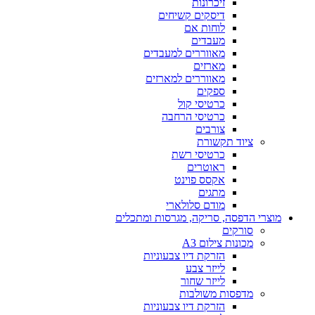
זיכרונות
דיסקים קשיחים
לוחות אם
מעבדים
מאווררים למעבדים
מארזים
מאווררים למארזים
ספקים
כרטיסי קול
כרטיסי הרחבה
צורבים
ציוד תקשורת
כרטיסי רשת
ראוטרים
אקסס פוינט
מתגים
מודם סלולארי
מוצרי הדפסה, סריקה, מגרסות ומתכלים
סורקים
מכונות צילום A3
הזרקת דיו צבעוניות
לייזר צבע
לייזר שחור
מדפסות משולבות
הזרקת דיו צבעוניות