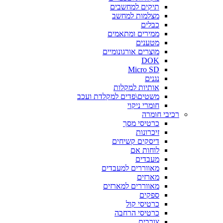
תיקים למחשבים
מצלמות למחשב
כבלים
ממירים ומתאמים
מטענים
מוצרים אורגונומיים
DOK
Micro SD
נגנים
אותיות למקלות
משטים\פדים למקלדת ועכב
חומרי ניקוי
רכיבי חומרה
כרטיסי מסך
זיכרונות
דיסקים קשיחים
לוחות אם
מעבדים
מאווררים למעבדים
מארזים
מאווררים למארזים
ספקים
כרטיסי קול
כרטיסי הרחבה
צורבים