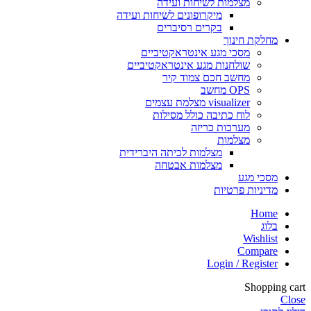
מצלמות לשיחות ועידה
מיקרופונים לשיחות ועידה
בקרים רסיברים
מחלקת חינוך
מסכי מגע אינטראקטיביים
שולחנות מגע אינטראקטיביים
מחשב חכם צמוד קיר
OPS מחשב
visualizer מצלמת עצמים
לוח כתיבה כולל מסילות
מערכות כריזה
מצלמות
מצלמות לכיתה היברידית
מצלמות אבטחה
מסכי מגע
מדיניות פרטיות
Home
בלוג
Wishlist
Compare
Login / Register
Shopping cart
Close