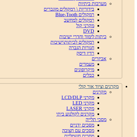
מערכות ביתיות
בידוריות \ רמקולים מוגברים
רמקולים Blue-Tooth
רמקולים למחשב
מקרני קול
DVD
כיתות לימוד וחדרי ישיבות
רמקולים לכיתות\ישיבות
חגורות הגברה
רדיו דיסק
אביזרים
מעמדים
מיקרופונים
כבלים
מקרנים וציוד אור קולי
מקרנים
מקרני LCD/DLP
מקרני LED
מקרני LASER
מקרנים לקולנוע ביתי
מסכי תלייה
מסכים ידניים
מסכים עם חצובה
מסכים חשמליים