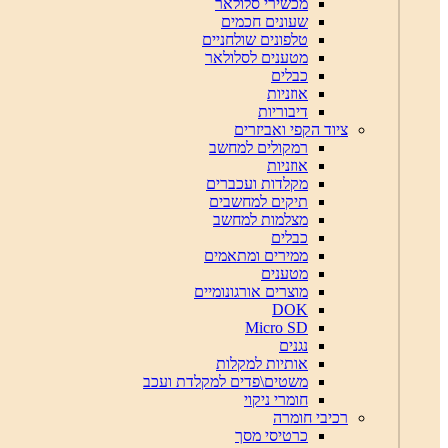
מכשירי סלולאר
שעונים חכמים
טלפונים שולחניים
מטענים לסלולאר
כבלים
אוזניות
דיבוריות
ציוד הקפי ואביזרים
רמקולים למחשב
אוזניות
מקלדות ועכברים
תיקים למחשבים
מצלמות למחשב
כבלים
ממירים ומתאמים
מטענים
מוצרים אורגונומיים
DOK
Micro SD
נגנים
אותיות למקלות
משטים\פדים למקלדת ועכב
חומרי ניקוי
רכיבי חומרה
כרטיסי מסך