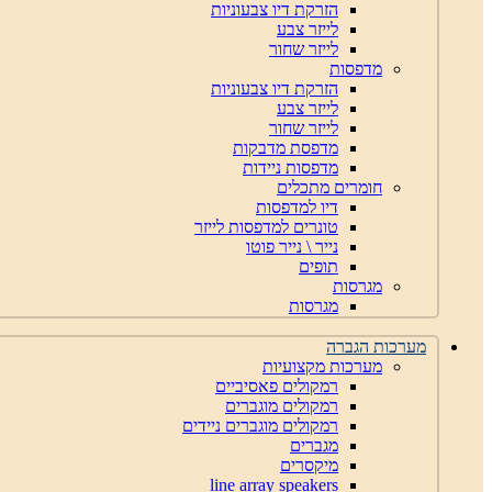
הזרקת דיו צבעוניות
לייזר צבע
לייזר שחור
מדפסות
הזרקת דיו צבעוניות
לייזר צבע
לייזר שחור
מדפסת מדבקות
מדפסות ניידות
חומרים מתכלים
דיו למדפסות
טונרים למדפסות לייזר
נייר \ נייר פוטו
תופים
מגרסות
מגרסות
מערכות הגברה
מערכות מקצועיות
רמקולים פאסיביים
רמקולים מוגברים
רמקולים מוגברים ניידים
מגברים
מיקסרים
line array speakers