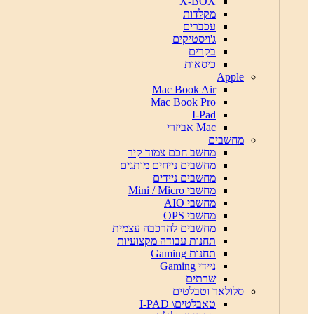
X-BOX
מקלדות
עכברים
ג'ויסטיקים
בקרים
כיסאות
Apple
Mac Book Air
Mac Book Pro
I-Pad
Mac אביזרי
מחשבים
מחשב חכם צמוד קיר
מחשבים נייחים מותגים
מחשבים ניידים
מחשבי Mini / Micro
מחשבי AIO
מחשבי OPS
מחשבים להרכבה עצמית
תחנות עבודה מקצועיות
תחנות Gaming
ניידי Gaming
שרתים
סלולאר וטבלטים
טאבלטים\ I-PAD