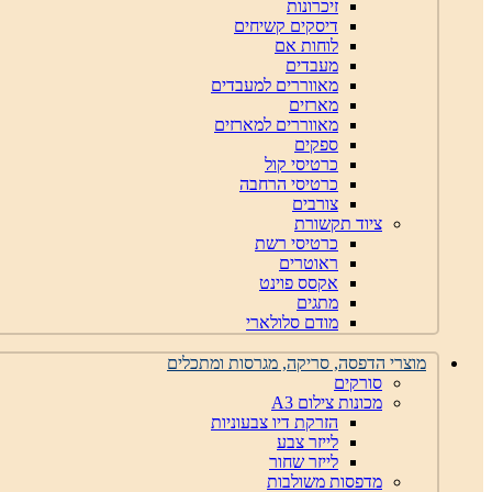
זיכרונות
דיסקים קשיחים
לוחות אם
מעבדים
מאווררים למעבדים
מארזים
מאווררים למארזים
ספקים
כרטיסי קול
כרטיסי הרחבה
צורבים
ציוד תקשורת
כרטיסי רשת
ראוטרים
אקסס פוינט
מתגים
מודם סלולארי
מוצרי הדפסה, סריקה, מגרסות ומתכלים
סורקים
מכונות צילום A3
הזרקת דיו צבעוניות
לייזר צבע
לייזר שחור
מדפסות משולבות