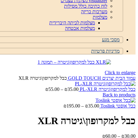
visualizer מצלמת עצמים
לוח כתיבה כולל מסילות
מערכות כריזה
מצלמות
מצלמות לכיתה היברידית
מצלמות אבטחה
מסכי מגע
מדיניות פרטיות
Click to enlarge
עמוד הבית
יצרנים
GOLD TOUCH
כבל למקרופון\גיטרה XLR
טווח
כבל למקרופון\גיטרה PL-XLR
35.00
₪
–
55.00
₪
מחירים:
Back to products
טווח
עד
כבל אופטי Toslink
35.00
₪
–
195.00
₪
מחירים:
כבל למקרופון\גיטרה XLR
עד
טווח
₪
60.00
–
₪
30.00