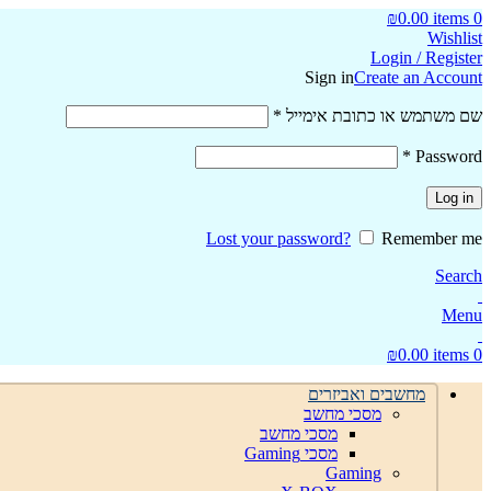
₪
0.00
items
0
Wishlist
Login / Register
Sign in
Create an Account
חובה
שם משתמש או כתובת אימייל
*
חובה
*
Password
Log in
Lost your password?
Remember me
Search
Menu
₪
0.00
items
0
מחשבים ואביזרים
מסכי מחשב
מסכי מחשב
מסכי Gaming
Gaming