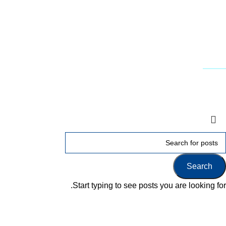
טפסים להורדה
תמיכה טכנית - שירות לקוחות
דרושים
עקבו אחרינו
Terms & Conditions
Privacy
Downloads
Search
Start typing to see posts you are looking for.