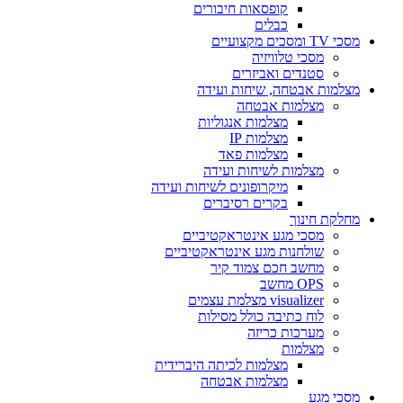
קופסאות חיבורים
כבלים
מסכי TV ומסכים מקצועיים
מסכי טלוויזיה
סטנדים ואביזרים
מצלמות אבטחה, שיחות ועידה
מצלמות אבטחה
מצלמות אנגוליות
מצלמות IP
מצלמות פאד
מצלמות לשיחות ועידה
מיקרופונים לשיחות ועידה
בקרים רסיברים
מחלקת חינוך
מסכי מגע אינטראקטיביים
שולחנות מגע אינטראקטיביים
מחשב חכם צמוד קיר
OPS מחשב
visualizer מצלמת עצמים
לוח כתיבה כולל מסילות
מערכות כריזה
מצלמות
מצלמות לכיתה היברידית
מצלמות אבטחה
מסכי מגע