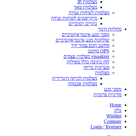
מצלמות IP
מצלמות פאד
מצלמות לשיחות ועידה
מיקרופונים לשיחות ועידה
בקרים רסיברים
מחלקת חינוך
מסכי מגע אינטראקטיביים
שולחנות מגע אינטראקטיביים
מחשב חכם צמוד קיר
OPS מחשב
visualizer מצלמת עצמים
לוח כתיבה כולל מסילות
מערכות כריזה
מצלמות
מצלמות לכיתה היברידית
מצלמות אבטחה
מסכי מגע
מדיניות פרטיות
Home
בלוג
Wishlist
Compare
Login / Register