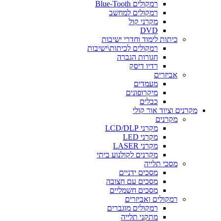
רמקולים Blue-Tooth
רמקולים למחשב
מקרני קול
DVD
כיתות לימוד וחדרי ישיבות
רמקולים לכיתות\ישיבות
חגורות הגברה
רדיו דיסק
אביזרים
מעמדים
מיקרופונים
כבלים
מקרנים וציוד אור קולי
מקרנים
מקרני LCD/DLP
מקרני LED
מקרני LASER
מקרנים לקולנוע ביתי
מסכי תלייה
מסכים ידניים
מסכים עם חצובה
מסכים חשמליים
רמקולים ואביזרים
רמקולים מוגברים
מתקני תלייה