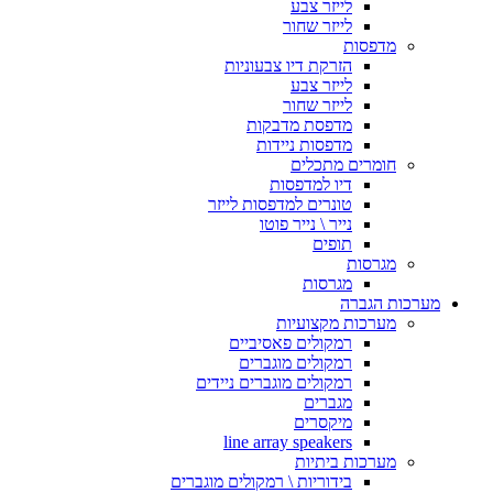
לייזר צבע
לייזר שחור
מדפסות
הזרקת דיו צבעוניות
לייזר צבע
לייזר שחור
מדפסת מדבקות
מדפסות ניידות
חומרים מתכלים
דיו למדפסות
טונרים למדפסות לייזר
נייר \ נייר פוטו
תופים
מגרסות
מגרסות
מערכות הגברה
מערכות מקצועיות
רמקולים פאסיביים
רמקולים מוגברים
רמקולים מוגברים ניידים
מגברים
מיקסרים
line array speakers
מערכות ביתיות
בידוריות \ רמקולים מוגברים