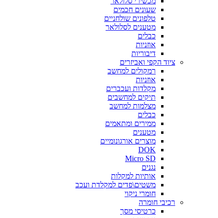
מכשירי סלולאר
שעונים חכמים
טלפונים שולחניים
מטענים לסלולאר
כבלים
אוזניות
דיבוריות
ציוד הקפי ואביזרים
רמקולים למחשב
אוזניות
מקלדות ועכברים
תיקים למחשבים
מצלמות למחשב
כבלים
ממירים ומתאמים
מטענים
מוצרים אורגונומיים
DOK
Micro SD
נגנים
אותיות למקלות
משטים\פדים למקלדת ועכב
חומרי ניקוי
רכיבי חומרה
כרטיסי מסך