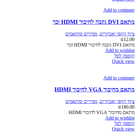
יש
מספר
Add to compare
סוגים.
ניתן
מתאם DVI נקבה לחיבור HDMI זכר
לבחור
את
ציוד הקפי ואביזרים
,
ממירים ומתאמים
האפשרויות
₪
12.00
בעמוד
מתאם DVI נקבה לחיבור HDMI זכר
המוצר
Add to wishlist
הוספה לסל
Quick view
Add to compare
מתאם מחיבור VGA לחיבור HDMI
ציוד הקפי ואביזרים
,
ממירים ומתאמים
₪
180.00
מתאם מחיבור VGA לחיבור HDMI
Add to wishlist
הוספה לסל
Quick view