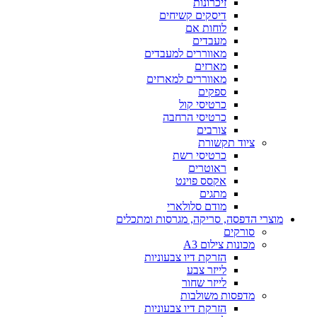
זיכרונות
דיסקים קשיחים
לוחות אם
מעבדים
מאווררים למעבדים
מארזים
מאווררים למארזים
ספקים
כרטיסי קול
כרטיסי הרחבה
צורבים
ציוד תקשורת
כרטיסי רשת
ראוטרים
אקסס פוינט
מתגים
מודם סלולארי
מוצרי הדפסה, סריקה, מגרסות ומתכלים
סורקים
מכונות צילום A3
הזרקת דיו צבעוניות
לייזר צבע
לייזר שחור
מדפסות משולבות
הזרקת דיו צבעוניות