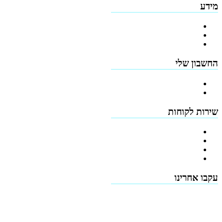
מידע
פרופיל החברה
מדיניות החזרים
תקנון האתר
החשבון שלי
הרשמה
כתובות
שירות לקוחות
צור קשר
טפסים להורדה
תמיכה טכנית - שירות לקוחות
דרושים
עקבו אחרינו