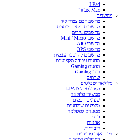
I-Pad
Mac אביזרי
מחשבים
מחשב חכם צמוד קיר
מחשבים נייחים מותגים
מחשבים ניידים
מחשבי Mini / Micro
מחשבי AIO
מחשבי OPS
מחשבים להרכבה עצמית
תחנות עבודה מקצועיות
תחנות Gaming
ניידי Gaming
שרתים
סלולאר וטבלטים
טאבלטים\ I-PAD
מכשירי סלולאר
שעונים חכמים
טלפונים שולחניים
מטענים לסלולאר
כבלים
אוזניות
דיבוריות
ציוד הקפי ואביזרים
רמקולים למחשב