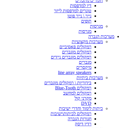
חומרים מתכלים
דיו למדפסות
טונרים למדפסות לייזר
נייר \ נייר פוטו
תופים
מגרסות
מגרסות
מערכות הגברה
מערכות מקצועיות
רמקולים פאסיביים
רמקולים מוגברים
רמקולים מוגברים ניידים
מגברים
מיקסרים
line array speakers
מערכות ביתיות
בידוריות \ רמקולים מוגברים
רמקולים Blue-Tooth
רמקולים למחשב
מקרני קול
DVD
כיתות לימוד וחדרי ישיבות
רמקולים לכיתות\ישיבות
חגורות הגברה
רדיו דיסק