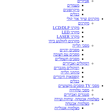
אביזרים
מעמדים
מיקרופונים
כבלים
מקרנים וציוד אור קולי
מקרנים
מקרני LCD/DLP
מקרני LED
מקרני LASER
מקרנים לקולנוע ביתי
מסכי תלייה
מסכים ידניים
מסכים עם חצובה
מסכים חשמליים
רמקולים ואביזרים
רמקולים מוגברים
מתקני תלייה
קופסאות חיבורים
כבלים
מסכי TV ומסכים מקצועיים
מסכי טלוויזיה
סטנדים ואביזרים
מצלמות אבטחה, שיחות ועידה
מצלמות אבטחה
מצלמות אנגוליות