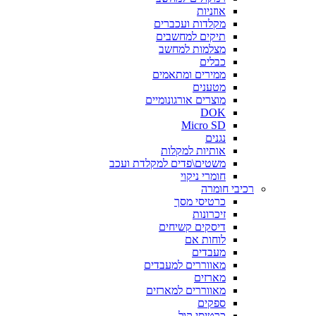
אוזניות
מקלדות ועכברים
תיקים למחשבים
מצלמות למחשב
כבלים
ממירים ומתאמים
מטענים
מוצרים אורגונומיים
DOK
Micro SD
נגנים
אותיות למקלות
משטים\פדים למקלדת ועכב
חומרי ניקוי
רכיבי חומרה
כרטיסי מסך
זיכרונות
דיסקים קשיחים
לוחות אם
מעבדים
מאווררים למעבדים
מארזים
מאווררים למארזים
ספקים
כרטיסי קול