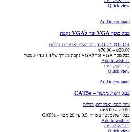
למוצר
עד
בחר אפשרויות
זה
Quick view
יש
מספר
סוגים.
Add to compare
ניתן
לבחור
כבל מסך VGA זכר לVGA נקבה
את
האפשרויות
GOLD TOUCH
,
ציוד הקפי ואביזרים
,
כבלים
בעמוד
טווח
₪
70.00
–
₪
20.00
המוצר
מחירים:
כבל מסך VGA זכר לVGA נקבה באורך של 1.8 עד 30 מטר
Add to wishlist
למוצר
עד
בחר אפשרויות
זה
Quick view
יש
מספר
Add to compare
סוגים.
ניתן
כבל רשת מגשר – CAT5e
לבחור
את
ציוד הקפי ואביזרים
,
כבלים
האפשרויות
טווח
₪
65.00
–
₪
9.00
בעמוד
מחירים:
כבל רשת מגשר באורך 0.5 עד 20 מטר – CAT5e
המוצר
Add to wishlist
עד
למוצר
בחר אפשרויות
זה
Quick view