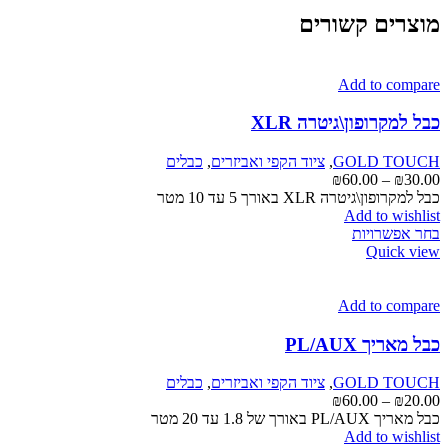
מוצרים קשורים
Add to compare
כבל למקרופון\גיטרה XLR
GOLD TOUCH
,
ציוד הקפי ואביזרים
,
כבלים
טווח
₪
60.00
–
₪
30.00
מחירים:
כבל למקרופון\גיטרה XLR באורך 5 עד 10 מטר
Add to wishlist
למוצר
עד
בחר אפשרויות
זה
Quick view
יש
מספר
סוגים.
Add to compare
ניתן
לבחור
כבל מאריך PL/AUX
את
האפשרויות
GOLD TOUCH
,
ציוד הקפי ואביזרים
,
כבלים
בעמוד
טווח
₪
60.00
–
₪
20.00
המוצר
מחירים:
כבל מאריך PL/AUX באורך של 1.8 עד 20 מטר
Add to wishlist