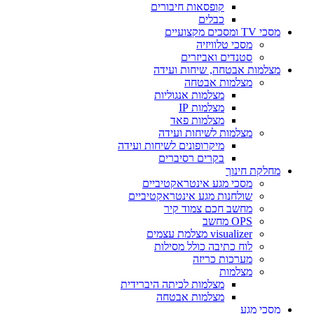
קופסאות חיבורים
כבלים
מסכי TV ומסכים מקצועיים
מסכי טלוויזיה
סטנדים ואביזרים
מצלמות אבטחה, שיחות ועידה
מצלמות אבטחה
מצלמות אנגוליות
מצלמות IP
מצלמות פאד
מצלמות לשיחות ועידה
מיקרופונים לשיחות ועידה
בקרים רסיברים
מחלקת חינוך
מסכי מגע אינטראקטיביים
שולחנות מגע אינטראקטיביים
מחשב חכם צמוד קיר
OPS מחשב
visualizer מצלמת עצמים
לוח כתיבה כולל מסילות
מערכות כריזה
מצלמות
מצלמות לכיתה היברידית
מצלמות אבטחה
מסכי מגע