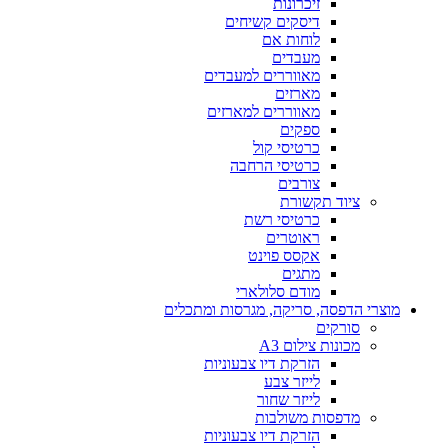
זיכרונות
דיסקים קשיחים
לוחות אם
מעבדים
מאווררים למעבדים
מארזים
מאווררים למארזים
ספקים
כרטיסי קול
כרטיסי הרחבה
צורבים
ציוד תקשורת
כרטיסי רשת
ראוטרים
אקסס פוינט
מתגים
מודם סלולארי
מוצרי הדפסה, סריקה, מגרסות ומתכלים
סורקים
מכונות צילום A3
הזרקת דיו צבעוניות
לייזר צבע
לייזר שחור
מדפסות משולבות
הזרקת דיו צבעוניות