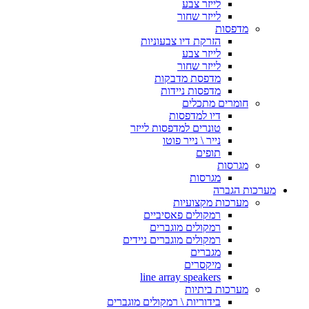
לייזר צבע
לייזר שחור
מדפסות
הזרקת דיו צבעוניות
לייזר צבע
לייזר שחור
מדפסת מדבקות
מדפסות ניידות
חומרים מתכלים
דיו למדפסות
טונרים למדפסות לייזר
נייר \ נייר פוטו
תופים
מגרסות
מגרסות
מערכות הגברה
מערכות מקצועיות
רמקולים פאסיביים
רמקולים מוגברים
רמקולים מוגברים ניידים
מגברים
מיקסרים
line array speakers
מערכות ביתיות
בידוריות \ רמקולים מוגברים