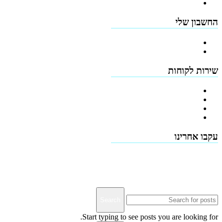
תקנון האתר
החשבון שלי
הרשמה
כתובות
שירות לקוחות
צור קשר
טפסים להורדה
תמיכה טכנית - שירות לקוחות
דרושים
עקבו אחרינו
Terms & Conditions
Privacy
Downloads
Search
Start typing to see posts you are looking for.