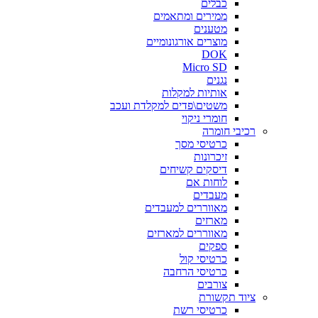
כבלים
ממירים ומתאמים
מטענים
מוצרים אורגונומיים
DOK
Micro SD
נגנים
אותיות למקלות
משטים\פדים למקלדת ועכב
חומרי ניקוי
רכיבי חומרה
כרטיסי מסך
זיכרונות
דיסקים קשיחים
לוחות אם
מעבדים
מאווררים למעבדים
מארזים
מאווררים למארזים
ספקים
כרטיסי קול
כרטיסי הרחבה
צורבים
ציוד תקשורת
כרטיסי רשת