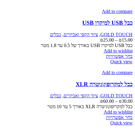
Add to compare
כבל USB למיקרו USB
GOLD TOUCH
,
ציוד הקפי ואביזרים
,
כבלים
טווח
₪
25.00
–
₪
15.00
מחירים:
כבל USB למיקרו USB באורך של 0.5 עד 1.8 מטר
Add to wishlist
למוצר
עד
בחר אפשרויות
זה
Quick view
יש
מספר
Add to compare
סוגים.
ניתן
כבל למקרופון\גיטרה XLR
לבחור
את
GOLD TOUCH
,
ציוד הקפי ואביזרים
,
כבלים
האפשרויות
טווח
₪
60.00
–
₪
30.00
בעמוד
מחירים:
כבל למקרופון\גיטרה XLR באורך 5 עד 10 מטר
המוצר
Add to wishlist
למוצר
עד
בחר אפשרויות
זה
Quick view
יש
מספר