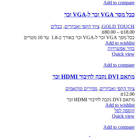
סוגים.
Add to compare
ניתן
לבחור
כבל מסך VGA זכר ל-VGA זכר
את
האפשרויות
GOLD TOUCH
,
ציוד הקפי ואביזרים
,
כבלים
בעמוד
טווח
₪
80.00
–
₪
18.00
המוצר
מחירים:
כבל מסך VGA זכר ל-VGA זכר באורך כ-1.8 עד 10 מטרים
Add to wishlist
למוצר
עד
בחר אפשרויות
זה
Quick view
יש
מספר
Add to compare
סוגים.
ניתן
מתאם DVI נקבה לחיבור HDMI זכר
לבחור
את
ציוד הקפי ואביזרים
,
ממירים ומתאמים
האפשרויות
₪
12.00
בעמוד
מתאם DVI נקבה לחיבור HDMI זכר
המוצר
Add to wishlist
הוספה לסל
Quick view
Add to compare