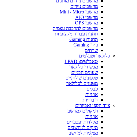
מחשבים נייחים מותגים
מחשבים ניידים
מחשבי Mini / Micro
מחשבי AIO
מחשבי OPS
מחשבים להרכבה עצמית
תחנות עבודה מקצועיות
תחנות Gaming
ניידי Gaming
שרתים
סלולאר וטבלטים
טאבלטים\ I-PAD
מכשירי סלולאר
שעונים חכמים
טלפונים שולחניים
מטענים לסלולאר
כבלים
אוזניות
דיבוריות
ציוד הקפי ואביזרים
רמקולים למחשב
אוזניות
מקלדות ועכברים
תיקים למחשבים
מצלמות למחשב