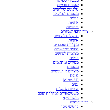
מכשירי סלולאר
שעונים חכמים
טלפונים שולחניים
מטענים לסלולאר
כבלים
אוזניות
דיבוריות
ציוד הקפי ואביזרים
רמקולים למחשב
אוזניות
מקלדות ועכברים
תיקים למחשבים
מצלמות למחשב
כבלים
ממירים ומתאמים
מטענים
מוצרים אורגונומיים
DOK
Micro SD
נגנים
אותיות למקלות
משטים\פדים למקלדת ועכב
חומרי ניקוי
רכיבי חומרה
כרטיסי מסך