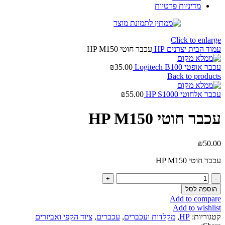
מדיניות פרטיות
Click to enlarge
עמוד הבית
יצרנים
HP
עכבר חוטי HP M150
עכבר אופטי Logitech B100
35.00
₪
Back to products
עכבר אלחוטי HP S1000
55.00
₪
עכבר חוטי HP M150
₪
50.00
עכבר חוטי HP M150
כמות
של
הוספה לסל
עכבר
Add to compare
חוטי
Add to wishlist
HP
קטגוריות:
HP
,
מקלדות ועכברים
,
עכברים
,
ציוד הקפי ואביזרים
M150