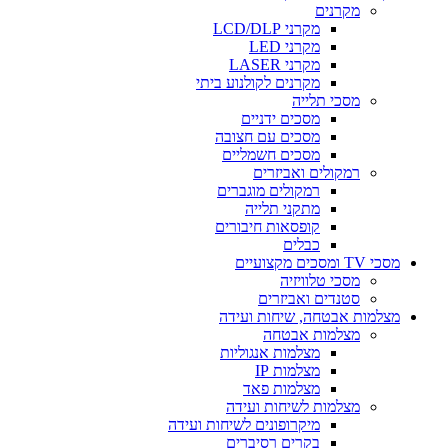
מקרנים
מקרני LCD/DLP
מקרני LED
מקרני LASER
מקרנים לקולנוע ביתי
מסכי תלייה
מסכים ידניים
מסכים עם חצובה
מסכים חשמליים
רמקולים ואביזרים
רמקולים מוגברים
מתקני תלייה
קופסאות חיבורים
כבלים
מסכי TV ומסכים מקצועיים
מסכי טלוויזיה
סטנדים ואביזרים
מצלמות אבטחה, שיחות ועידה
מצלמות אבטחה
מצלמות אנגוליות
מצלמות IP
מצלמות פאד
מצלמות לשיחות ועידה
מיקרופונים לשיחות ועידה
בקרים רסיברים