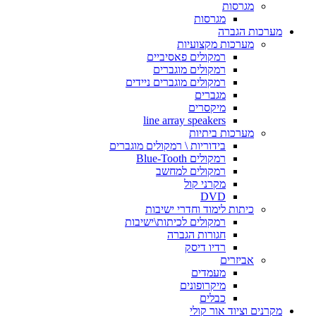
מגרסות
מגרסות
מערכות הגברה
מערכות מקצועיות
רמקולים פאסיביים
רמקולים מוגברים
רמקולים מוגברים ניידים
מגברים
מיקסרים
line array speakers
מערכות ביתיות
בידוריות \ רמקולים מוגברים
רמקולים Blue-Tooth
רמקולים למחשב
מקרני קול
DVD
כיתות לימוד וחדרי ישיבות
רמקולים לכיתות\ישיבות
חגורות הגברה
רדיו דיסק
אביזרים
מעמדים
מיקרופונים
כבלים
מקרנים וציוד אור קולי