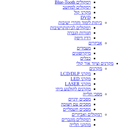
רמקולים Blue-Tooth
רמקולים למחשב
מקרני קול
DVD
כיתות לימוד וחדרי ישיבות
רמקולים לכיתות\ישיבות
חגורות הגברה
רדיו דיסק
אביזרים
מעמדים
מיקרופונים
כבלים
מקרנים וציוד אור קולי
מקרנים
מקרני LCD/DLP
מקרני LED
מקרני LASER
מקרנים לקולנוע ביתי
מסכי תלייה
מסכים ידניים
מסכים עם חצובה
מסכים חשמליים
רמקולים ואביזרים
רמקולים מוגברים
מתקני תלייה