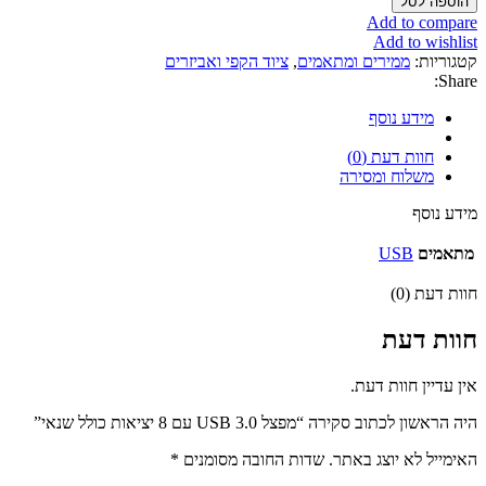
הוספה לסל
מפצל
Add to compare
USB
Add to wishlist
3.0
קטגוריות:
ממירים ומתאמים
,
ציוד הקפי ואביזרים
עם
Share:
8
יציאות
מידע נוסף
כולל
שנאי
חוות דעת (0)
משלוח ומסירה
מידע נוסף
מתאמים
USB
חוות דעת (0)
חוות דעת
אין עדיין חוות דעת.
היה הראשון לכתוב סקירה “מפצל USB 3.0 עם 8 יציאות כולל שנאי”
האימייל לא יוצג באתר.
שדות החובה מסומנים
*