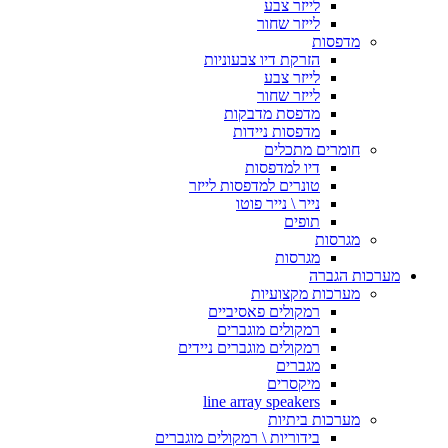
לייזר צבע
לייזר שחור
מדפסות
הזרקת דיו צבעוניות
לייזר צבע
לייזר שחור
מדפסת מדבקות
מדפסות ניידות
חומרים מתכלים
דיו למדפסות
טונרים למדפסות לייזר
נייר \ נייר פוטו
תופים
מגרסות
מגרסות
מערכות הגברה
מערכות מקצועיות
רמקולים פאסיביים
רמקולים מוגברים
רמקולים מוגברים ניידים
מגברים
מיקסרים
line array speakers
מערכות ביתיות
בידוריות \ רמקולים מוגברים