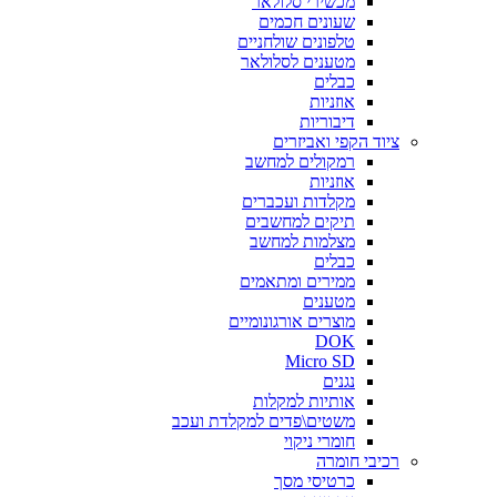
מכשירי סלולאר
שעונים חכמים
טלפונים שולחניים
מטענים לסלולאר
כבלים
אוזניות
דיבוריות
ציוד הקפי ואביזרים
רמקולים למחשב
אוזניות
מקלדות ועכברים
תיקים למחשבים
מצלמות למחשב
כבלים
ממירים ומתאמים
מטענים
מוצרים אורגונומיים
DOK
Micro SD
נגנים
אותיות למקלות
משטים\פדים למקלדת ועכב
חומרי ניקוי
רכיבי חומרה
כרטיסי מסך