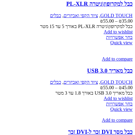
כבל למקרופון\גיטרה PL-XLR
GOLD TOUCH
,
ציוד הקפי ואביזרים
,
כבלים
טווח
₪
55.00
–
₪
35.00
מחירים:
כבל למקרופון\גיטרה PL-XLR באורך 5 עד 15 מטר
Add to wishlist
למוצר
עד
בחר אפשרויות
זה
Quick view
יש
מספר
סוגים.
Add to compare
ניתן
לבחור
כבל מאריך USB 3.0
את
האפשרויות
GOLD TOUCH
,
ציוד הקפי ואביזרים
,
כבלים
בעמוד
טווח
₪
55.00
–
₪
45.00
המוצר
מחירים:
כבל מאריך USB 3.0 באורך 1.8 עד 3 מטר
Add to wishlist
למוצר
עד
בחר אפשרויות
זה
Quick view
יש
מספר
Add to compare
סוגים.
ניתן
כבל מסך DVI זכר ל-DVI זכר