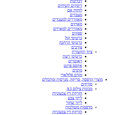
זיכרונות
דיסקים קשיחים
לוחות אם
מעבדים
מאווררים למעבדים
מארזים
מאווררים למארזים
ספקים
כרטיסי קול
כרטיסי הרחבה
צורבים
ציוד תקשורת
כרטיסי רשת
ראוטרים
אקסס פוינט
מתגים
מודם סלולארי
מוצרי הדפסה, סריקה, מגרסות ומתכלים
סורקים
מכונות צילום A3
הזרקת דיו צבעוניות
לייזר צבע
לייזר שחור
מדפסות משולבות
הזרקת דיו צבעוניות