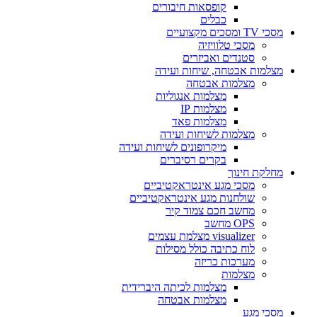
קופסאות חיבורים
כבלים
מסכי TV ומסכים מקצועיים
מסכי טלוויזיה
סטנדים ואביזרים
מצלמות אבטחה, שיחות ועידה
מצלמות אבטחה
מצלמות אנגוליות
מצלמות IP
מצלמות פאד
מצלמות לשיחות ועידה
מיקרופונים לשיחות ועידה
בקרים רסיברים
מחלקת חינוך
מסכי מגע אינטראקטיביים
שולחנות מגע אינטראקטיביים
מחשב חכם צמוד קיר
OPS מחשב
visualizer מצלמת עצמים
לוח כתיבה כולל מסילות
מערכות כריזה
מצלמות
מצלמות לכיתה היברידית
מצלמות אבטחה
מסכי מגע