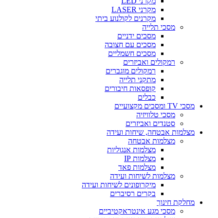
מקרני LED
מקרני LASER
מקרנים לקולנוע ביתי
מסכי תלייה
מסכים ידניים
מסכים עם חצובה
מסכים חשמליים
רמקולים ואביזרים
רמקולים מוגברים
מתקני תלייה
קופסאות חיבורים
כבלים
מסכי TV ומסכים מקצועיים
מסכי טלוויזיה
סטנדים ואביזרים
מצלמות אבטחה, שיחות ועידה
מצלמות אבטחה
מצלמות אנגוליות
מצלמות IP
מצלמות פאד
מצלמות לשיחות ועידה
מיקרופונים לשיחות ועידה
בקרים רסיברים
מחלקת חינוך
מסכי מגע אינטראקטיביים