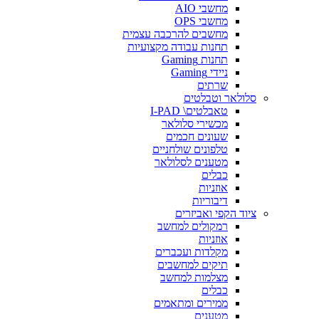
מחשבי AIO
מחשבי OPS
מחשבים להרכבה עצמית
תחנות עבודה מקצועיות
תחנות Gaming
ניידי Gaming
שרתים
סלולאר וטבלטים
טאבלטים\ I-PAD
מכשירי סלולאר
שעונים חכמים
טלפונים שולחניים
מטענים לסלולאר
כבלים
אוזניות
דיבוריות
ציוד הקפי ואביזרים
רמקולים למחשב
אוזניות
מקלדות ועכברים
תיקים למחשבים
מצלמות למחשב
כבלים
ממירים ומתאמים
מטענים