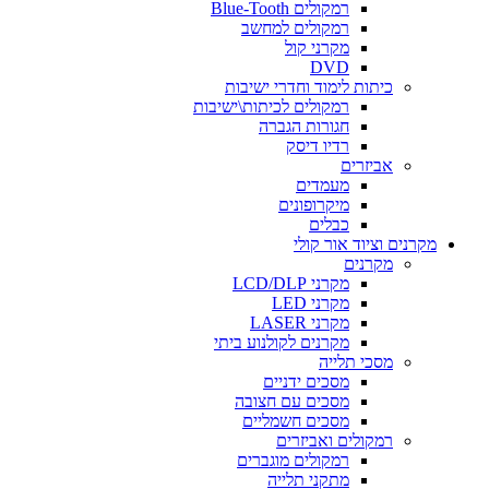
רמקולים Blue-Tooth
רמקולים למחשב
מקרני קול
DVD
כיתות לימוד וחדרי ישיבות
רמקולים לכיתות\ישיבות
חגורות הגברה
רדיו דיסק
אביזרים
מעמדים
מיקרופונים
כבלים
מקרנים וציוד אור קולי
מקרנים
מקרני LCD/DLP
מקרני LED
מקרני LASER
מקרנים לקולנוע ביתי
מסכי תלייה
מסכים ידניים
מסכים עם חצובה
מסכים חשמליים
רמקולים ואביזרים
רמקולים מוגברים
מתקני תלייה