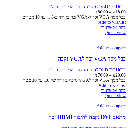
האפשרויות
GOLD TOUCH
,
ציוד הקפי ואביזרים
,
כבלים
בעמוד
טווח
₪
80.00
–
₪
18.00
המוצר
מחירים:
כבל מסך VGA זכר ל-VGA זכר באורך כ-1.8 עד 10 מטרים
Add to wishlist
למוצר
עד
בחר אפשרויות
זה
Quick view
יש
מספר
סוגים.
Add to compare
ניתן
לבחור
כבל מסך VGA זכר לVGA נקבה
את
האפשרויות
GOLD TOUCH
,
ציוד הקפי ואביזרים
,
כבלים
בעמוד
טווח
₪
70.00
–
₪
20.00
המוצר
מחירים:
כבל מסך VGA זכר לVGA נקבה באורך של 1.8 עד 30 מטר
Add to wishlist
למוצר
עד
בחר אפשרויות
זה
Quick view
יש
מספר
Add to compare
סוגים.
ניתן
מתאם DVI נקבה לחיבור HDMI זכר
לבחור
את