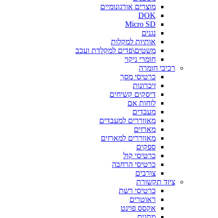
מוצרים אורגונומיים
DOK
Micro SD
נגנים
אותיות למקלות
משטים\פדים למקלדת ועכב
חומרי ניקוי
רכיבי חומרה
כרטיסי מסך
זיכרונות
דיסקים קשיחים
לוחות אם
מעבדים
מאווררים למעבדים
מארזים
מאווררים למארזים
ספקים
כרטיסי קול
כרטיסי הרחבה
צורבים
ציוד תקשורת
כרטיסי רשת
ראוטרים
אקסס פוינט
מתגים