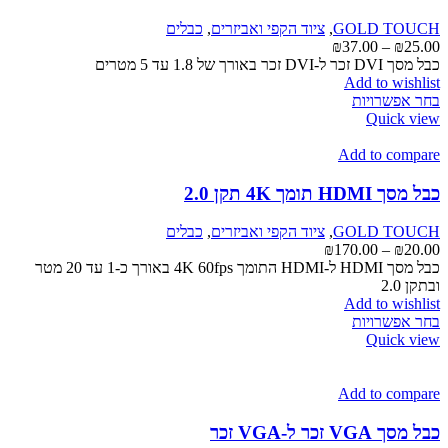
לבחור
את
GOLD TOUCH
,
ציוד הקפי ואביזרים
,
כבלים
האפשרויות
טווח
₪
37.00
–
₪
25.00
בעמוד
מחירים:
כבל מסך DVI זכר ל-DVI זכר באורך של 1.8 עד 5 מטרים
המוצר
Add to wishlist
למוצר
עד
בחר אפשרויות
זה
Quick view
יש
מספר
Add to compare
סוגים.
ניתן
כבל מסך HDMI תומך 4K תקן 2.0
לבחור
את
GOLD TOUCH
,
ציוד הקפי ואביזרים
,
כבלים
האפשרויות
טווח
₪
170.00
–
₪
20.00
בעמוד
מחירים:
כבל מסך HDMI ל-HDMI התומך 4K 60fps באורך כ-1 עד 20 מטר
המוצר
ובתקן 2.0
עד
Add to wishlist
למוצר
בחר אפשרויות
זה
Quick view
יש
מספר
סוגים.
Add to compare
ניתן
לבחור
כבל מסך VGA זכר ל-VGA זכר
את