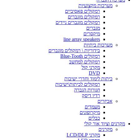
מערכות מקצועיות
רמקולים פאסיביים
רמקולים מוגברים
רמקולים מוגברים ניידים
מגברים
מיקסרים
line array speakers
מערכות ביתיות
בידוריות \ רמקולים מוגברים
רמקולים Blue-Tooth
רמקולים למחשב
מקרני קול
DVD
כיתות לימוד וחדרי ישיבות
רמקולים לכיתות\ישיבות
חגורות הגברה
רדיו דיסק
אביזרים
מעמדים
מיקרופונים
כבלים
מקרנים וציוד אור קולי
מקרנים
מקרני LCD/DLP