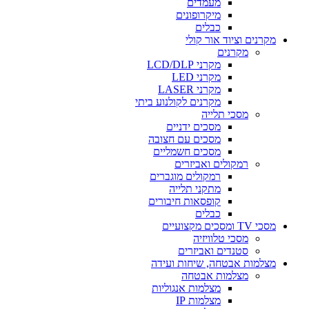
מעמדים
מיקרופונים
כבלים
מקרנים וציוד אור קולי
מקרנים
מקרני LCD/DLP
מקרני LED
מקרני LASER
מקרנים לקולנוע ביתי
מסכי תלייה
מסכים ידניים
מסכים עם חצובה
מסכים חשמליים
רמקולים ואביזרים
רמקולים מוגברים
מתקני תלייה
קופסאות חיבורים
כבלים
מסכי TV ומסכים מקצועיים
מסכי טלוויזיה
סטנדים ואביזרים
מצלמות אבטחה, שיחות ועידה
מצלמות אבטחה
מצלמות אנגוליות
מצלמות IP