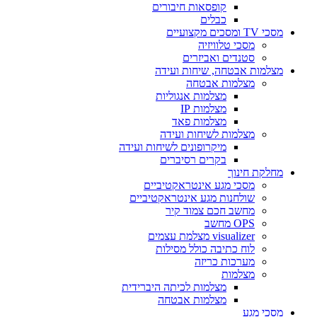
קופסאות חיבורים
כבלים
מסכי TV ומסכים מקצועיים
מסכי טלוויזיה
סטנדים ואביזרים
מצלמות אבטחה, שיחות ועידה
מצלמות אבטחה
מצלמות אנגוליות
מצלמות IP
מצלמות פאד
מצלמות לשיחות ועידה
מיקרופונים לשיחות ועידה
בקרים רסיברים
מחלקת חינוך
מסכי מגע אינטראקטיביים
שולחנות מגע אינטראקטיביים
מחשב חכם צמוד קיר
OPS מחשב
visualizer מצלמת עצמים
לוח כתיבה כולל מסילות
מערכות כריזה
מצלמות
מצלמות לכיתה היברידית
מצלמות אבטחה
מסכי מגע