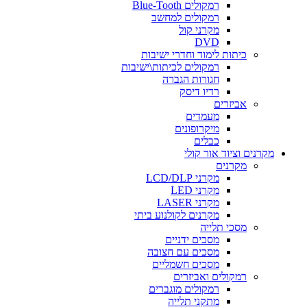
רמקולים Blue-Tooth
רמקולים למחשב
מקרני קול
DVD
כיתות לימוד וחדרי ישיבות
רמקולים לכיתות\ישיבות
חגורות הגברה
רדיו דיסק
אביזרים
מעמדים
מיקרופונים
כבלים
מקרנים וציוד אור קולי
מקרנים
מקרני LCD/DLP
מקרני LED
מקרני LASER
מקרנים לקולנוע ביתי
מסכי תלייה
מסכים ידניים
מסכים עם חצובה
מסכים חשמליים
רמקולים ואביזרים
רמקולים מוגברים
מתקני תלייה