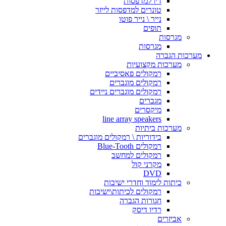
דיו למדפסות
טונרים למדפסות לייזר
נייר \ נייר פוטו
תופים
מגרסות
מגרסות
מערכות הגברה
מערכות מקצועיות
רמקולים פאסיביים
רמקולים מוגברים
רמקולים מוגברים ניידים
מגברים
מיקסרים
line array speakers
מערכות ביתיות
בידוריות \ רמקולים מוגברים
רמקולים Blue-Tooth
רמקולים למחשב
מקרני קול
DVD
כיתות לימוד וחדרי ישיבות
רמקולים לכיתות\ישיבות
חגורות הגברה
רדיו דיסק
אביזרים