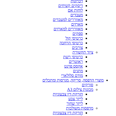
זיכרונות
דיסקים קשיחים
לוחות אם
מעבדים
מאווררים למעבדים
מארזים
מאווררים למארזים
ספקים
כרטיסי קול
כרטיסי הרחבה
צורבים
ציוד תקשורת
כרטיסי רשת
ראוטרים
אקסס פוינט
מתגים
מודם סלולארי
מוצרי הדפסה, סריקה, מגרסות ומתכלים
סורקים
מכונות צילום A3
הזרקת דיו צבעוניות
לייזר צבע
לייזר שחור
מדפסות משולבות
הזרקת דיו צבעוניות