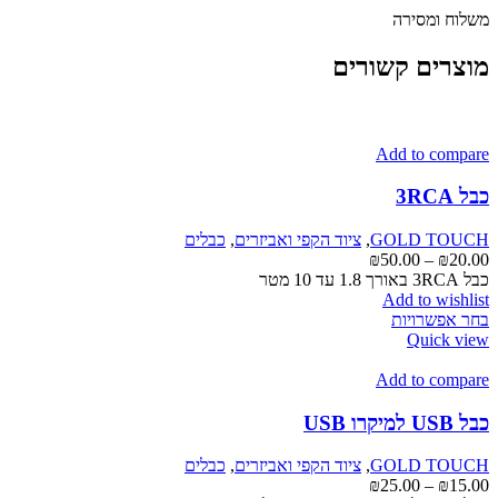
משלוח ומסירה
מוצרים קשורים
Add to compare
כבל 3RCA
GOLD TOUCH
,
ציוד הקפי ואביזרים
,
כבלים
טווח
₪
50.00
–
₪
20.00
מחירים:
כבל 3RCA באורך 1.8 עד 10 מטר
Add to wishlist
למוצר
עד
בחר אפשרויות
זה
Quick view
יש
מספר
Add to compare
סוגים.
ניתן
כבל USB למיקרו USB
לבחור
את
GOLD TOUCH
,
ציוד הקפי ואביזרים
,
כבלים
האפשרויות
טווח
₪
25.00
–
₪
15.00