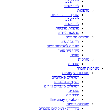
לייזר צבע
לייזר שחור
מדפסות
הזרקת דיו צבעוניות
לייזר צבע
לייזר שחור
מדפסת מדבקות
מדפסות ניידות
חומרים מתכלים
דיו למדפסות
טונרים למדפסות לייזר
נייר \ נייר פוטו
תופים
מגרסות
מגרסות
מערכות הגברה
מערכות מקצועיות
רמקולים פאסיביים
רמקולים מוגברים
רמקולים מוגברים ניידים
מגברים
מיקסרים
line array speakers
מערכות ביתיות
בידוריות \ רמקולים מוגברים