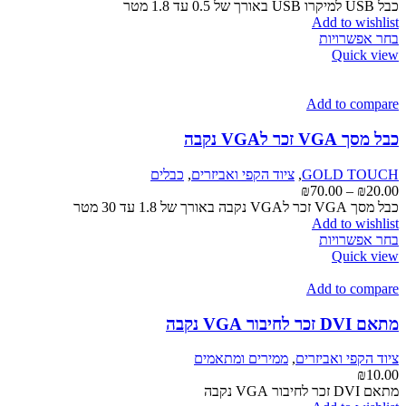
בעמוד
מחירים:
כבל USB למיקרו USB באורך של 0.5 עד 1.8 מטר
המוצר
Add to wishlist
למוצר
עד
בחר אפשרויות
זה
Quick view
יש
מספר
סוגים.
Add to compare
ניתן
לבחור
כבל מסך VGA זכר לVGA נקבה
את
האפשרויות
GOLD TOUCH
,
ציוד הקפי ואביזרים
,
כבלים
בעמוד
טווח
₪
70.00
–
₪
20.00
המוצר
מחירים:
כבל מסך VGA זכר לVGA נקבה באורך של 1.8 עד 30 מטר
Add to wishlist
למוצר
עד
בחר אפשרויות
זה
Quick view
יש
מספר
Add to compare
סוגים.
ניתן
מתאם DVI זכר לחיבור VGA נקבה
לבחור
את
ציוד הקפי ואביזרים
,
ממירים ומתאמים
האפשרויות
₪
10.00
בעמוד
מתאם DVI זכר לחיבור VGA נקבה
המוצר