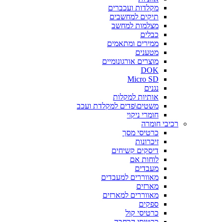
מקלדות ועכברים
תיקים למחשבים
מצלמות למחשב
כבלים
ממירים ומתאמים
מטענים
מוצרים אורגונומיים
DOK
Micro SD
נגנים
אותיות למקלות
משטים\פדים למקלדת ועכב
חומרי ניקוי
רכיבי חומרה
כרטיסי מסך
זיכרונות
דיסקים קשיחים
לוחות אם
מעבדים
מאווררים למעבדים
מארזים
מאווררים למארזים
ספקים
כרטיסי קול
כרטיסי הרחבה