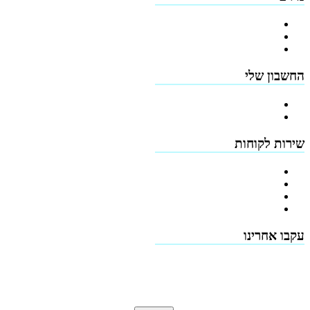
פרופיל החברה
מדיניות החזרים
תקנון האתר
החשבון שלי
הרשמה
כתובות
שירות לקוחות
צור קשר
טפסים להורדה
תמיכה טכנית - שירות לקוחות
דרושים
עקבו אחרינו
Terms & Conditions
Privacy
Downloads