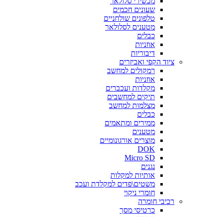
מכשירי סלולאר
שעונים חכמים
טלפונים שולחניים
מטענים לסלולאר
כבלים
אוזניות
דיבוריות
ציוד הקפי ואביזרים
רמקולים למחשב
אוזניות
מקלדות ועכברים
תיקים למחשבים
מצלמות למחשב
כבלים
ממירים ומתאמים
מטענים
מוצרים אורגונומיים
DOK
Micro SD
נגנים
אותיות למקלות
משטים\פדים למקלדת ועכב
חומרי ניקוי
רכיבי חומרה
כרטיסי מסך