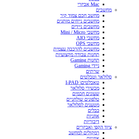
Mac אביזרי
מחשבים
מחשב חכם צמוד קיר
מחשבים נייחים מותגים
מחשבים ניידים
מחשבי Mini / Micro
מחשבי AIO
מחשבי OPS
מחשבים להרכבה עצמית
תחנות עבודה מקצועיות
תחנות Gaming
ניידי Gaming
שרתים
סלולאר וטבלטים
טאבלטים\ I-PAD
מכשירי סלולאר
שעונים חכמים
טלפונים שולחניים
מטענים לסלולאר
כבלים
אוזניות
דיבוריות
ציוד הקפי ואביזרים
רמקולים למחשב
אוזניות