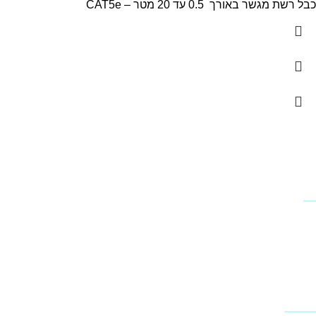
כבל רשת מגשר באורך 0.5 עד 20 מטר – CAT5e
מידע
פרופיל החברה
מדיניות החזרים
תקנון האתר
החשבון שלי