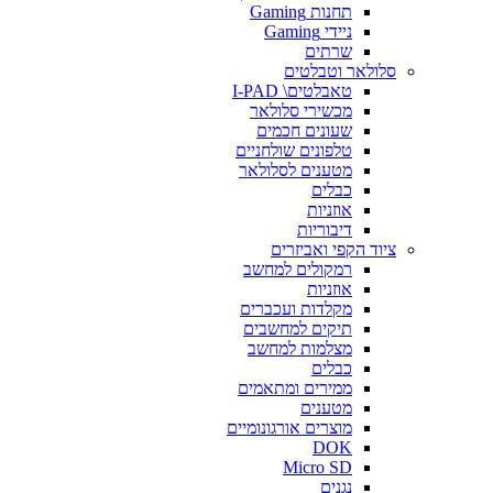
תחנות Gaming
ניידי Gaming
שרתים
סלולאר וטבלטים
טאבלטים\ I-PAD
מכשירי סלולאר
שעונים חכמים
טלפונים שולחניים
מטענים לסלולאר
כבלים
אוזניות
דיבוריות
ציוד הקפי ואביזרים
רמקולים למחשב
אוזניות
מקלדות ועכברים
תיקים למחשבים
מצלמות למחשב
כבלים
ממירים ומתאמים
מטענים
מוצרים אורגונומיים
DOK
Micro SD
נגנים