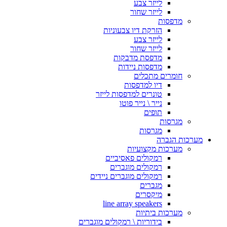
לייזר צבע
לייזר שחור
מדפסות
הזרקת דיו צבעוניות
לייזר צבע
לייזר שחור
מדפסת מדבקות
מדפסות ניידות
חומרים מתכלים
דיו למדפסות
טונרים למדפסות לייזר
נייר \ נייר פוטו
תופים
מגרסות
מגרסות
מערכות הגברה
מערכות מקצועיות
רמקולים פאסיביים
רמקולים מוגברים
רמקולים מוגברים ניידים
מגברים
מיקסרים
line array speakers
מערכות ביתיות
בידוריות \ רמקולים מוגברים