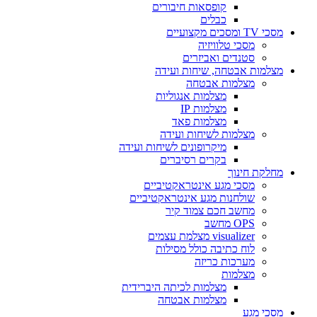
קופסאות חיבורים
כבלים
מסכי TV ומסכים מקצועיים
מסכי טלוויזיה
סטנדים ואביזרים
מצלמות אבטחה, שיחות ועידה
מצלמות אבטחה
מצלמות אנגוליות
מצלמות IP
מצלמות פאד
מצלמות לשיחות ועידה
מיקרופונים לשיחות ועידה
בקרים רסיברים
מחלקת חינוך
מסכי מגע אינטראקטיביים
שולחנות מגע אינטראקטיביים
מחשב חכם צמוד קיר
OPS מחשב
visualizer מצלמת עצמים
לוח כתיבה כולל מסילות
מערכות כריזה
מצלמות
מצלמות לכיתה היברידית
מצלמות אבטחה
מסכי מגע