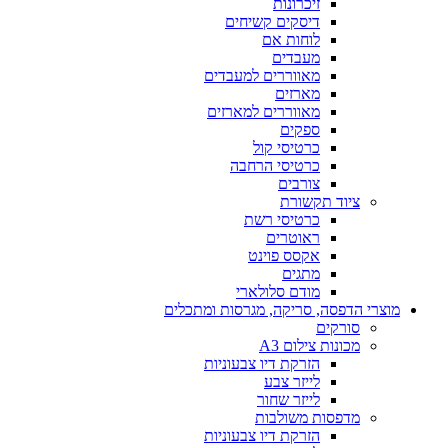
זיכרונות
דיסקים קשיחים
לוחות אם
מעבדים
מאווררים למעבדים
מארזים
מאווררים למארזים
ספקים
כרטיסי קול
כרטיסי הרחבה
צורבים
ציוד תקשורת
כרטיסי רשת
ראוטרים
אקסס פוינט
מתגים
מודם סלולארי
מוצרי הדפסה, סריקה, מגרסות ומתכלים
סורקים
מכונות צילום A3
הזרקת דיו צבעוניות
לייזר צבע
לייזר שחור
מדפסות משולבות
הזרקת דיו צבעוניות