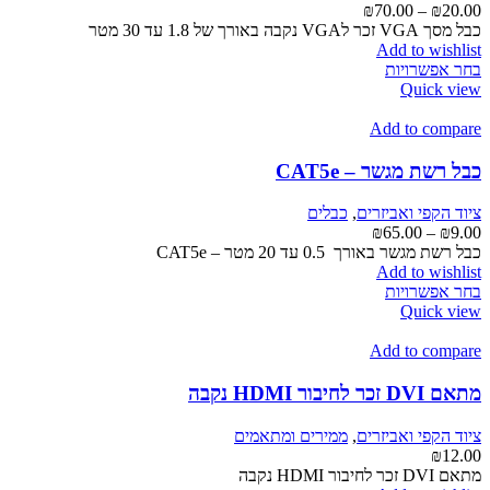
בעמוד
טווח
₪
70.00
–
₪
20.00
המוצר
מחירים:
כבל מסך VGA זכר לVGA נקבה באורך של 1.8 עד 30 מטר
Add to wishlist
למוצר
עד
בחר אפשרויות
זה
Quick view
יש
מספר
Add to compare
סוגים.
ניתן
כבל רשת מגשר – CAT5e
לבחור
את
ציוד הקפי ואביזרים
,
כבלים
האפשרויות
טווח
₪
65.00
–
₪
9.00
בעמוד
מחירים:
כבל רשת מגשר באורך 0.5 עד 20 מטר – CAT5e
המוצר
Add to wishlist
עד
למוצר
בחר אפשרויות
זה
Quick view
יש
מספר
Add to compare
סוגים.
ניתן
מתאם DVI זכר לחיבור HDMI נקבה
לבחור
את
ציוד הקפי ואביזרים
,
ממירים ומתאמים
האפשרויות
₪
12.00
בעמוד
מתאם DVI זכר לחיבור HDMI נקבה
המוצר