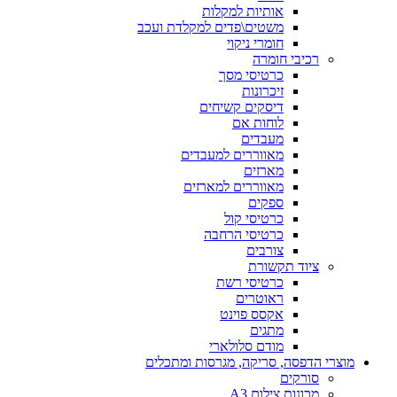
אותיות למקלות
משטים\פדים למקלדת ועכב
חומרי ניקוי
רכיבי חומרה
כרטיסי מסך
זיכרונות
דיסקים קשיחים
לוחות אם
מעבדים
מאווררים למעבדים
מארזים
מאווררים למארזים
ספקים
כרטיסי קול
כרטיסי הרחבה
צורבים
ציוד תקשורת
כרטיסי רשת
ראוטרים
אקסס פוינט
מתגים
מודם סלולארי
מוצרי הדפסה, סריקה, מגרסות ומתכלים
סורקים
מכונות צילום A3