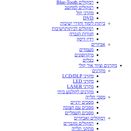
רמקולים Blue-Tooth
רמקולים למחשב
מקרני קול
DVD
כיתות לימוד וחדרי ישיבות
רמקולים לכיתות\ישיבות
חגורות הגברה
רדיו דיסק
אביזרים
מעמדים
מיקרופונים
כבלים
מקרנים וציוד אור קולי
מקרנים
מקרני LCD/DLP
מקרני LED
מקרני LASER
מקרנים לקולנוע ביתי
מסכי תלייה
מסכים ידניים
מסכים עם חצובה
מסכים חשמליים
רמקולים ואביזרים
רמקולים מוגברים
מתקני תלייה