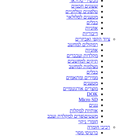
מכשירי סלולאר
שעונים חכמים
טלפונים שולחניים
מטענים לסלולאר
כבלים
אוזניות
דיבוריות
ציוד הקפי ואביזרים
רמקולים למחשב
אוזניות
מקלדות ועכברים
תיקים למחשבים
מצלמות למחשב
כבלים
ממירים ומתאמים
מטענים
מוצרים אורגונומיים
DOK
Micro SD
נגנים
אותיות למקלות
משטים\פדים למקלדת ועכב
חומרי ניקוי
רכיבי חומרה
כרטיסי מסך