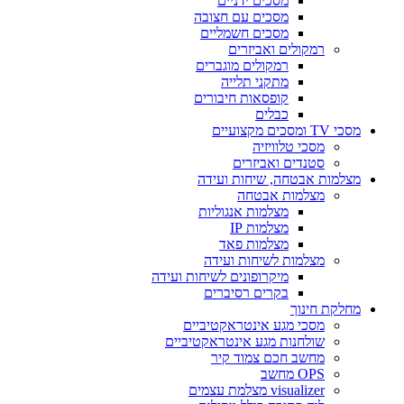
מסכים ידניים
מסכים עם חצובה
מסכים חשמליים
רמקולים ואביזרים
רמקולים מוגברים
מתקני תלייה
קופסאות חיבורים
כבלים
מסכי TV ומסכים מקצועיים
מסכי טלוויזיה
סטנדים ואביזרים
מצלמות אבטחה, שיחות ועידה
מצלמות אבטחה
מצלמות אנגוליות
מצלמות IP
מצלמות פאד
מצלמות לשיחות ועידה
מיקרופונים לשיחות ועידה
בקרים רסיברים
מחלקת חינוך
מסכי מגע אינטראקטיביים
שולחנות מגע אינטראקטיביים
מחשב חכם צמוד קיר
OPS מחשב
visualizer מצלמת עצמים