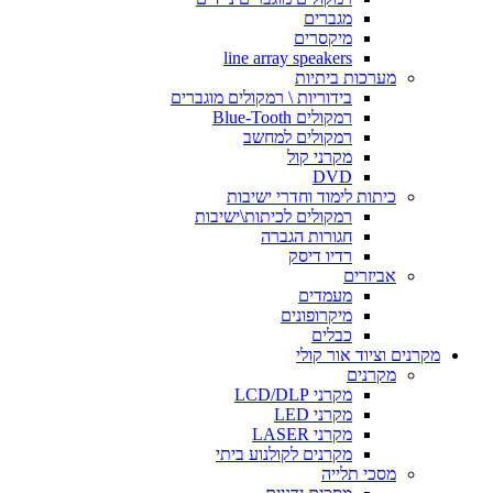
מגברים
מיקסרים
line array speakers
מערכות ביתיות
בידוריות \ רמקולים מוגברים
רמקולים Blue-Tooth
רמקולים למחשב
מקרני קול
DVD
כיתות לימוד וחדרי ישיבות
רמקולים לכיתות\ישיבות
חגורות הגברה
רדיו דיסק
אביזרים
מעמדים
מיקרופונים
כבלים
מקרנים וציוד אור קולי
מקרנים
מקרני LCD/DLP
מקרני LED
מקרני LASER
מקרנים לקולנוע ביתי
מסכי תלייה